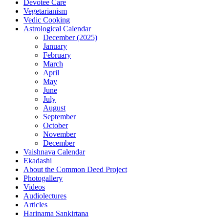
Devotee Care
Vegetarianism
Vedic Cooking
Astrological Calendar
December (2025)
January
February
March
April
May
June
July
August
September
October
November
December
Vaishnava Calendar
Ekadashi
About the Common Deed Project
Photogallery
Videos
Audiolectures
Articles
Harinama Sankirtana