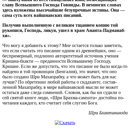
славу Всевыш­него Господа Говинды. В не­мно­­­гих словах
здесь из­ложены высочайшие безу­преч­ные ис­тины. Она —
сама суть всех вайшнавских пи­саний.
Получив выполненную с великим тщанием ко­пию той
рукописи, Господь, ликуя, ушел в храм Анан­та-Пад­ма­наб­
хи».
Что могу я добавить к этому? Мне остается толь­ко за­­метить,
что если считать это писание од­ним из древ­ней­ших, оно —
беспример­ный, подлин­но авторитетный источник уче­ния
Кришна-бхак­­ти — пре­данности Все­выш­­нему Гос­поду,
Кришне. Ес­ли же допустить, что это писание не было когда-то
най­дено в той провинции (Бен­­галия), это зна­­чит, что оно
было создано Шри Ма­ха­­праб­ху, а что может быть для нас
лучше? По обре­те­нии любой ра­­боты о сиддханте, состав­
ленной Маха­прабху, в мире вайшнавской мыс­ли не может
остаться да­же следа со­мнений. Сло­­вом, как бы ни судили о
сей свя­той книге люди, «Шри Брах­ма-самхитa» дос­тойна по­
читания каж­дого, кто считает себя слу­гою Бога.
Шри Бхактивинода