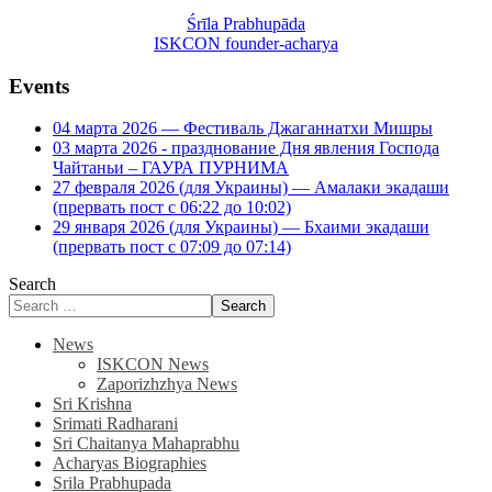
Śrīla Prabhupāda
ISKCON founder-acharya
Events
04 марта 2026 — Фестиваль Джаганнатхи Мишры
03 марта 2026 - празднование Дня явления Господа
Чайтаньи – ГАУРА ПУРНИМА
27 февраля 2026 (для Украины) — Амалаки экадаши
(прервать пост с 06:22 до 10:02)
29 января 2026 (для Украины) — Бхаими экадаши
(прервать пост с 07:09 до 07:14)
Search
Search
News
ISKCON News
Zaporizhzhya News
Sri Krishna
Srimati Radharani
Sri Chaitanya Mahaprabhu
Acharyas Biographies
Srila Prabhupada