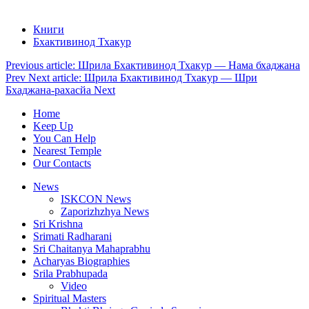
Книги
Бхактивинод Тхакур
Previous article: Шрила Бхактивинод Тхакур — Нама бхаджана
Prev
Next article: Шрила Бхактивинод Тхакур — Шри
Бхаджана-рахасйа
Next
Home
Keep Up
You Can Help
Nearest Temple
Our Contacts
News
ISKCON News
Zaporizhzhya News
Sri Krishna
Srimati Radharani
Sri Chaitanya Mahaprabhu
Acharyas Biographies
Srila Prabhupada
Video
Spiritual Masters