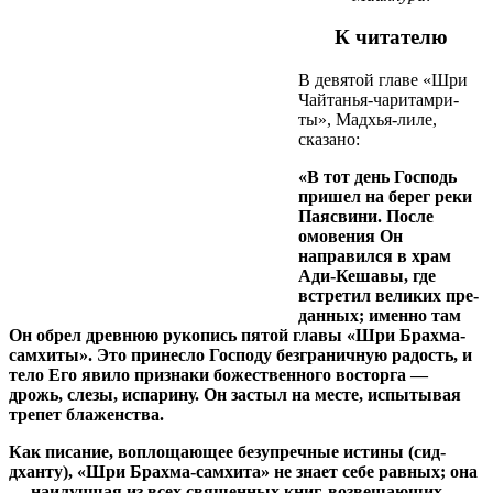
К читателю
В девятой главе «Шри
Чайтанья-чаритaм­ри­
ты», Ма­­дхья-лиле,
сказано:
«В тот день Господь
пришел на берег реки
Па­­­­яс­­­ви­­­­ни. После
омовения Он
направился в храм
Ади-Ке­ша­­вы, где
встретил великих пре­
дан­­ных; имен­но там
Он об­рел древнюю руко­пись пя­той гла­вы «Шри Брах­ма-
сам­хиты». Это при­несло Гос­поду без­граничную ра­дость, и
тело Его яви­ло приз­наки божественного вос­торга —
дрожь, сле­зы, ис­пари­ну. Он застыл на месте, ис­­­пы­­тывая
тре­­пет бла­женства.
Как писание, воплощающее безупречные ис­­тины (сид­­­­
дханту), «Шри Брахма-самхитa» не зна­ет себе рав­­­­­ных; она
— наилучшая из всех священ­ных книг, воз­­ве­­щающих