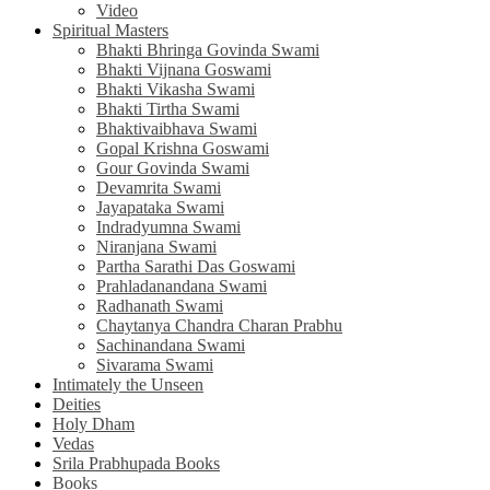
Video
Spiritual Masters
Bhakti Bhringa Govinda Swami
Bhakti Vijnana Goswami
Bhakti Vikasha Swami
Bhakti Tirtha Swami
Bhaktivaibhava Swami
Gopal Krishna Goswami
Gour Govinda Swami
Devamrita Swami
Jayapataka Swami
Indradyumna Swami
Niranjana Swami
Partha Sarathi Das Goswami
Prahladanandana Swami
Radhanath Swami
Chaytanya Chandra Charan Prabhu
Sachinandana Swami
Sivarama Swami
Intimately the Unseen
Deities
Holy Dham
Vedas
Srila Prabhupada Books
Books