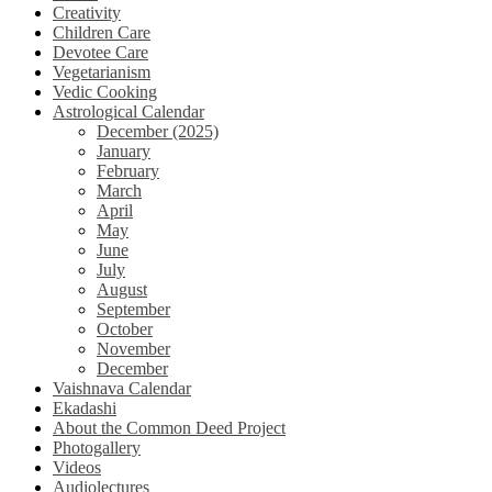
Creativity
Children Care
Devotee Care
Vegetarianism
Vedic Cooking
Astrological Calendar
December (2025)
January
February
March
April
May
June
July
August
September
October
November
December
Vaishnava Calendar
Ekadashi
About the Common Deed Project
Photogallery
Videos
Audiolectures