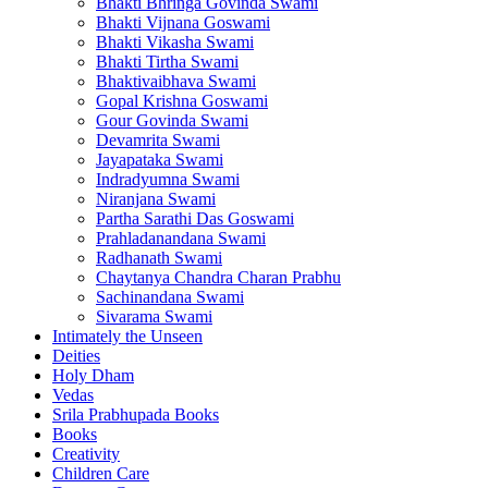
Bhakti Bhringa Govinda Swami
Bhakti Vijnana Goswami
Bhakti Vikasha Swami
Bhakti Tirtha Swami
Bhaktivaibhava Swami
Gopal Krishna Goswami
Gour Govinda Swami
Devamrita Swami
Jayapataka Swami
Indradyumna Swami
Niranjana Swami
Partha Sarathi Das Goswami
Prahladanandana Swami
Radhanath Swami
Chaytanya Chandra Charan Prabhu
Sachinandana Swami
Sivarama Swami
Intimately the Unseen
Deities
Holy Dham
Vedas
Srila Prabhupada Books
Books
Creativity
Children Care