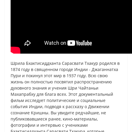
Шрила Бхактисиддханта Сарасвати Тхакур родился в
1874 году в священном городе Индии - Джаганнатха
Пури и покинул этот мир в 1937 году. Всю свою
жизнь он полностью посвятил распространению
духовного знания и учения Шри Чайтаньи
Махапрабху для блага всех. Этот документальный
фильм исследует политические и социальные
события Индии, подводя к рассказу о Движении
сознание Кришны. Вы увидите редчайшие, не
публиковавшиеся ранее, кино-материалы,
фотографии и интервью с учениками
Бхактисиддханта Сарасвати Тхакура, которые