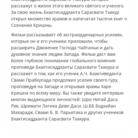
расскажут о жизни этого великого святого и ученого.
За свою жизнь Бхактисиддханта Сарасвати Тхакур
открыл множество храмов и напечатал тысячи книг о
Сознании Кришны.
Фильм рассказывает об экстраординарных усилиях,
которые он и его ученики приложили, чтобы
расширить Движение Господа Чайтаньи и дать
духовное знание людям Запада. Фильм даст вам
более глубокое понимание глобального влияния
проповеди Бхактисиддханты Сарасвати Тхакура и
расскажет о том, как его ученик А.Ч. Бхактиведанта
Свами Прабхупада продолжил усилия своего гуру,
проповедуя на Западе и открывая храмы Харе
Кришна по всему миру. Вы также увидите интервью
многих выдающихся личностей: Шри Нитай Даса
Рая, Шримати Латика Деви Даси, Ш.ББ Бодхайан
Махарадж, Свами Б. В. Парьятака и других учеников
Бхактисиддханта Сарасвати Тхакура.