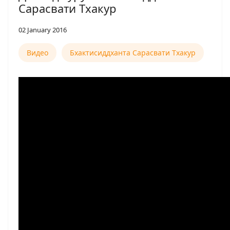
Сарасвати Тхакур
02 January 2016
Видео
Бхактисиддханта Сарасвати Тхакур