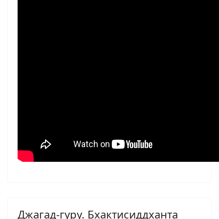
Джагад-гуру. Бхактисиддханта