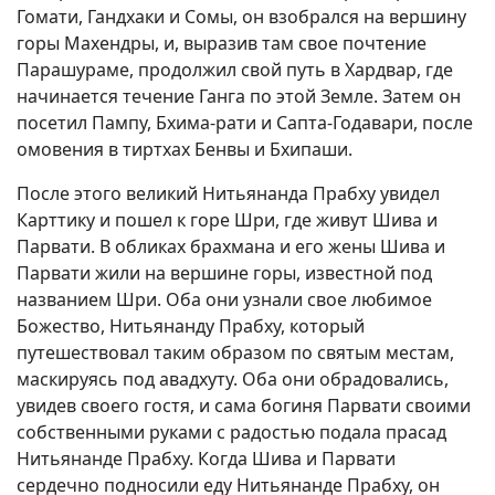
Гомати, Гандхаки и Сомы, он взобрался на вершину
горы Махендры, и, выразив там свое почтение
Парашураме, продолжил свой путь в Хардвар, где
начинается течение Ганга по этой Земле. Затем он
посетил Пампу, Бхима-рати и Сапта-Годавари, после
омовения в тиртхах Бенвы и Бхипаши.
После этого великий Нитьянанда Прабху увидел
Карттику и пошел к горе Шри, где живут Шива и
Парвати. В обликах брахмана и его жены Шива и
Парвати жили на вершине горы, известной под
названием Шри. Оба они узнали свое любимое
Божество, Нитьянанду Прабху, который
путешествовал таким образом по святым местам,
маскируясь под авадхуту. Оба они обрадовались,
увидев своего гостя, и сама богиня Парвати своими
собственными руками с радостью подала прасад
Нитьянанде Прабху. Когда Шива и Парвати
сердечно подносили еду Нитьянанде Прабху, он