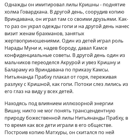
Однажды он имитировал лилы Кришны - поднятие
холма Говардхана. В другой день, соорудив копию
Вриндавана, он играл там со своими друзьями. Как-
то раз он украл одежды гопи и на другой день нанес
визит женам брахманов, занятых
жертвоприношениями. Один из детей играл роль
Нарады Муни и, надев бороду, давал Камсе
конфиденциальные советы. В другой день один из
мальчиков переоделся Акрурой и увез Кришну и
Балараму из Вриндавана по приказу Камсы.
Нитьянанда Прабху плакал от горя, переживая
разлуку с Кришной, как гопи. Потоки слез лились из
его глаз на виду у всех детей.
Находясь под влиянием иллюзорной энергии
Вишну, никто не мог понять трансцендентную
природу божественной лилы Нитьянанды Прабху, в
то время как все дети играли в его обществе.
Построив копию Матхуры, он скитался по ней