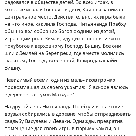
радовался в обществе детей. Во всех играх, в
которые играли Господь и дети, Кришна занимал
центральное место. Действительно, их игры были
не что иное, как лила Господа. Нитьянанда Прабху
обычно вел собрание богов с одним из детей,
играющим роль Земли, идущих с прошением от
полубогов к верховному Господу Вишну. Все они
шли с Землей на берег реки, где вместе молились
скрытому Господу вселенной, Кширодакашайи
Вишну.
Невидимый всеми, один из мальчиков громко
провозглашал из своего укрытия: "Я вскоре явлюсь
в деревне пастухов Матхуре".
На другой день Нитьянанда Прабху и его детские
друзья собирались в деревне, чтобы отпраздновать
свадьбу Васудевы и Деваки. Однажды, превратив
помещение для своих игры в тюрьму Камсы, он
разыграл божественное явление Кришны во тьме