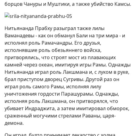
борцов Чануры и Муштики, а также убийство Камсы.
Нитьянанда Прабху разыграл также лилы
Ваманадевы - как он обманул Бали на три мира - и
исполнял роль Рамачандры. Его друзья,
исполнявшие роль обезьяннего войска,
притворялись, что строят мост из плавающих
камней через океан, имитируя игры Рамы. Однажды
Нитьянанда играл роль Лакшмана и, с луком в руке,
брал приступом дворец Сугривы. Другой раз он
играл роль самого Рамы, исполняя лилу
уничтожения гордости Парашурамы. Однажды,
исполняя роль Лакшмана, он притворялся, что
убивает Индраджита, а затем имитировал обморок,
сраженный могучими стрелами Раваны, царя-
демона.
Он играл, будто принимает лекарство с холма