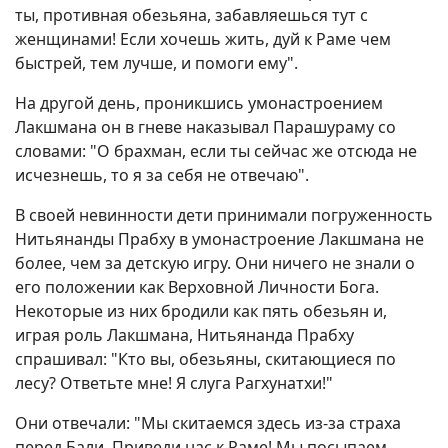
ты, противная обезьяна, забавляешься тут с
женщинами! Если хочешь жить, дуй к Раме чем
быстрей, тем лучше, и помоги ему".
На другой день, проникшись умонастроением
Лакшмана он в гневе наказывал Парашураму со
словами: "О брахман, если ты сейчас же отсюда не
исчезнешь, то я за себя не отвечаю".
В своей невинности дети принимали погруженность
Нитьянанды Прабху в умонастроение Лакшмана не
более, чем за детскую игру. Они ничего не знали о
его положении как Верховной Личности Бога.
Некоторые из них бродили как пять обезьян и,
играя роль Лакшмана, Нитьянанда Прабху
спрашивал: "Кто вы, обезьяны, скитающиеся по
лесу? Ответьте мне! Я слуга Рагхунатхи!"
Они отвечали: "Мы скитаемся здесь из-за страха
перед Бали. Приведи нас к Раме! Мы посыпаем