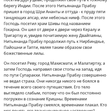
берегу Индии. После этого Нитьянанда Прабху
пришел в город Шри Ананты и оттуда - к пруду пяти
танцующих апсар, или небесных нимф. После этого
Господь посетил храм Шивы под названием
Гокарна. Он шел от двери к двери через Кералу и
Тригартху и, увидев почитаемую жену Двайпаяны,
Нитьянанда Прабху продолжил путь к Нирбиндхье,
Пайошни и Тапти, являя таким образом свои
божественные лилы.
Он посетил Реву, город Махисмати, и Малатиртху, а
затем Господь направил свои стопы на запад, идя
по пути Супаракхи. Нитьянанда Прабху совершенно
не ведал страха. Они никогда никого не боялся в
течение всего своего путешествия. Его тело
выглядело слабым, потому что он был постоянно
погружен в сознание Кришны. Временами
Нитьянанда Прабху смеялся, временами плакал. Кто
мог понять его трансцендентное настроение?