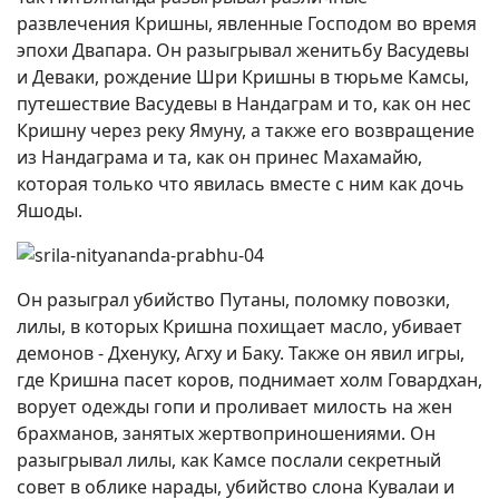
развлечения Кришны, явленные Господом во время
эпохи Двапара. Он разыгрывал женитьбу Васудевы
и Деваки, рождение Шри Кришны в тюрьме Камсы,
путешествие Васудевы в Нандаграм и то, как он нес
Кришну через реку Ямуну, а также его возвращение
из Нандаграма и та, как он принес Махамайю,
которая только что явилась вместе с ним как дочь
Яшоды.
Он разыграл убийство Путаны, поломку повозки,
лилы, в которых Кришна похищает масло, убивает
демонов - Дхенуку, Агху и Баку. Также он явил игры,
где Кришна пасет коров, поднимает холм Говардхан,
ворует одежды гопи и проливает милость на жен
брахманов, занятых жертвоприношениями. Он
разыгрывал лилы, как Камсе послали секретный
совет в облике нарады, убийство слона Кувалаи и