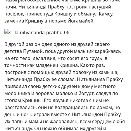
ночи. Нитьянанда Прабху построил пастуший
поселок, принес туда Кришну и обманул Камсу,
заменив Кришну в тюрьме Йогамайей.
В другой раз он одел одного из друзей своего
детства Путаной, пока другой мальчик карабкаясь
на его тело, делал вид, что сосет его грудь, в
точности как младенец Кришна. Как-то раз,
построив с помощью друзей повозку из камыша,
Нитьянанда Прабху ее сломал. Нитьянанда Прабху
приводил своих детских друзей к дому местного
молочника и воровал молоко и йогурт, следуя по
стопам Кришны. Его друзья никогда с ним не
расставались, они не возвращались по домам, но
день и ночь играли вместе с Нитьянандой Прабху.
Их папы и мамы не жаловались, всем сердцем любя
Нитьянанду. Он нежно обнимал их друзей и