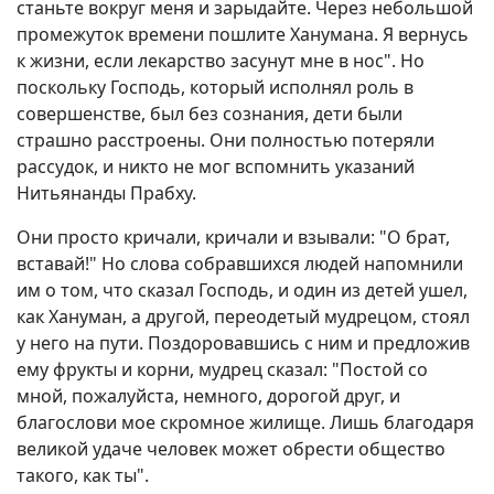
станьте вокруг меня и зарыдайте. Через небольшой
промежуток времени пошлите Ханумана. Я вернусь
к жизни, если лекарство засунут мне в нос". Но
поскольку Господь, который исполнял роль в
совершенстве, был без сознания, дети были
страшно расстроены. Они полностью потеряли
рассудок, и никто не мог вспомнить указаний
Нитьянанды Прабху.
Они просто кричали, кричали и взывали: "О брат,
вставай!" Но слова собравшихся людей напомнили
им о том, что сказал Господь, и один из детей ушел,
как Хануман, а другой, переодетый мудрецом, стоял
у него на пути. Поздоровавшись с ним и предложив
ему фрукты и корни, мудрец сказал: "Постой со
мной, пожалуйста, немного, дорогой друг, и
благослови мое скромное жилище. Лишь благодаря
великой удаче человек может обрести общество
такого, как ты".