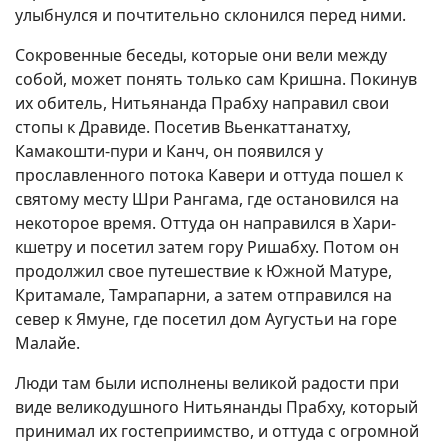
улыбнулся и почтительно склонился перед ними.
Сокровенные беседы, которые они вели между
собой, может понять только сам Кришна. Покинув
их обитель, Нитьянанда Прабху направил свои
стопы к Дравиде. Посетив Вьенкаттанатху,
Камакошти-пури и Канч, он появился у
прославленного потока Кавери и оттуда пошел к
святому месту Шри Рангама, где остановился на
некоторое время. Оттуда он направился в Хари-
кшетру и посетил затем гору Ришабху. Потом он
продолжил свое путешествие к Южной Матуре,
Критамале, Тамрапарни, а затем отправился на
север к Ямуне, где посетил дом Аугустьи на горе
Малайе.
Люди там были исполнены великой радости при
виде великодушного Нитьянанды Прабху, который
принимал их гостеприимство, и оттуда с огромной