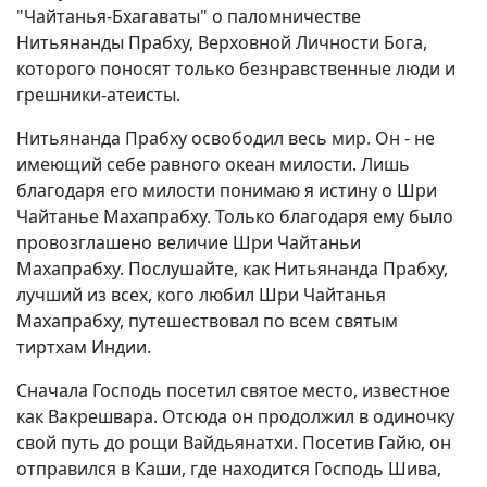
"Чайтанья-Бхагаваты" о паломничестве
Нитьянанды Прабху, Верховной Личности Бога,
которого поносят только безнравственные люди и
грешники-атеисты.
Нитьянанда Прабху освободил весь мир. Он - не
имеющий себе равного океан милости. Лишь
благодаря его милости понимаю я истину о Шри
Чайтанье Махапрабху. Только благодаря ему было
провозглашено величие Шри Чайтаньи
Махапрабху. Послушайте, как Нитьянанда Прабху,
лучший из всех, кого любил Шри Чайтанья
Махапрабху, путешествовал по всем святым
тиртхам Индии.
Сначала Господь посетил святое место, известное
как Вакрешвара. Отсюда он продолжил в одиночку
свой путь до рощи Вайдьянатхи. Посетив Гайю, он
отправился в Каши, где находится Господь Шива,