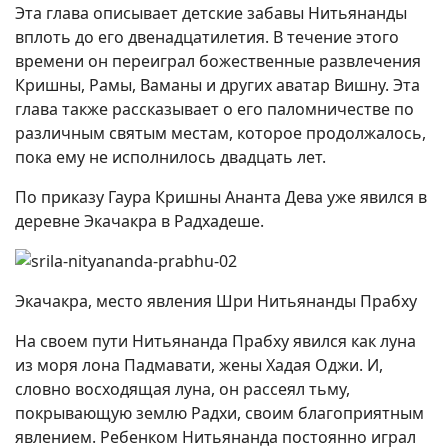
Эта глава описывает детские забавы Нитьянанды
вплоть до его двенадцатилетия. В течение этого
времени он переиграл божественные развлечения
Кришны, Рамы, Ваманы и других аватар Вишну. Эта
глава также рассказывает о его паломничестве по
различным святым местам, которое продолжалось,
пока ему не исполнилось двадцать лет.
По приказу Гаура Кришны Ананта Дева уже явился в
деревне Экачакра в Радхадеше.
Экачакра, место явления Шри Нитьянанды Прабху
На своем пути Нитьянанда Прабху явился как луна
из моря лона Падмавати, жены Хадая Оджи. И,
словно восходящая луна, он рассеял тьму,
покрывающую землю Радхи, своим благоприятным
явлением. Ребенком Нитьянанда постоянно играл