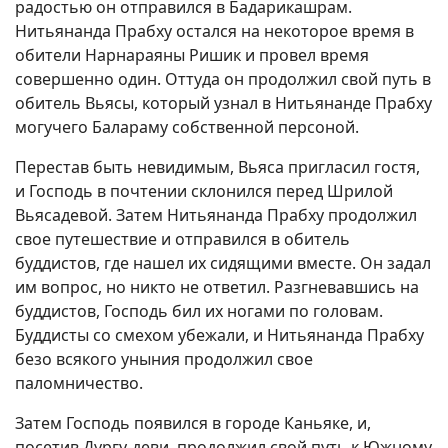
радостью он отправился в Бадарикашрам.
Нитьянанда Прабху остался на некоторое время в
обители Нарнараяны Ришик и провел время
совершенно один. Оттуда он продолжил свой путь в
обитель Вьясы, который узнал в Нитьянанде Прабху
могучего Балараму собственной персоной.
Перестав быть невидимым, Вьяса пригласил гостя,
и Господь в почтении склонился перед Шрилой
Вьясадевой. Затем Нитьянанда Прабху продолжил
свое путешествие и отправился в обитель
буддистов, где нашел их сидящими вместе. Он задал
им вопрос, но никто не ответил. Разгневавшись на
буддистов, Господь бил их ногами по головам.
Буддисты со смехом убежали, и Нитьянанда Прабху
безо всякого уныния продолжил свое
паломничество.
Затем Господь появился в городе Каньяке, и,
посетив Дургу-деви, продолжил свой путь к Южному