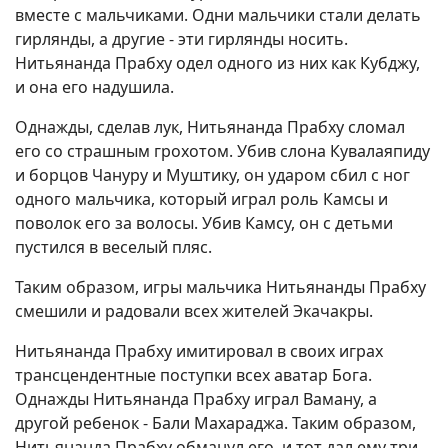
вместе с мальчиками. Одни мальчики стали делать
гирлянды, а другие - эти гирлянды носить.
Нитьянанда Прабху одел одного из них как Кубджу,
и она его надушила.
Однажды, сделав лук, Нитьянанда Прабху сломал
его со страшным грохотом. Убив слона Кувалаяпиду
и борцов Чануру и Муштику, он ударом сбил с ног
одного мальчика, который играл роль Камсы и
поволок его за волосы. Убив Камсу, он с детьми
пустился в веселый пляс.
Таким образом, игры мальчика Нитьянанды Прабху
смешили и радовали всех жителей Экачакры.
Нитьянанда Прабху имитировал в своих играх
трансцендентные поступки всех аватар Бога.
Однажды Нитьянанда Прабху играл Ваману, а
другой ребенок - Бали Махараджа. Таким образом,
Нитьянанда Прабху обманул его, и тот дал ему три