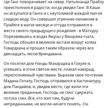
где Ганг поворачивает на север. Нитьянанда Прабху
преисполнился радости, когда увидел Ганг. В Каши
он искупался в Ганге и с неутолимой жаждой пил ее
сладкую воду. Он совершил утреннее омовение в
Прайяге в магхе месяце и оттуда отправился в
место своего предыдущего рождения - в Матхуру.
Порезвившись в водах Ямуны у Вишрама-гхата,
Господь обошел в великом экстазе вокруг холма
Говардхана и прошел таким образом через все
двенадцать лесов Вриндавана.
Он посетил дом Нанды Махараджа в Гокуле и,
усевшись в этом святом месте, плакал навзрыд,
переполняемый чувствами. Выразив свое почтение
Мадана-Гопалу, Господь отправился в Хастинапуру,
дом Пандавов, и, увидев место, где жили эти
великие преданные, Господь не смог сдержать
потока слез. Все, кто жил там, будучи
непреданными, не могли ничего понять. Он