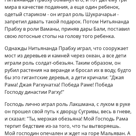
мира в качестве подаяния, а еще один ребенок,
одетый стариком - он играл роль Шукрачарьи -
запретил давать такой подарок. Потом Нитьянанда
Прабху в роли Ваманы, приняв дары Бали, поставил
свою лотосные стопы на голову того ребенка.
Однажды Нитьянанда Прабху играл, что сооружает
мост из деревьев и камней через океан, а все дети
играли роль солдат-обезьян. Таким образом, он
рубил растения на веранде и бросал их в воду, будто
бы это гигантские деревья, а дети кричали: "Джая
Рама! Джая Рагхунатха! Победа Раме! Победа
Господу династии Рагху!"
Господь лично играл роль Лакшмана, с луком в руке
он прошел свой путь к дворцу Сугривы, весь в гневе,
и сказал: "Ты, мерзкая обезьяна! Мой Господь Рама
терпит бедствие из-за того, что ты вытворяешь.
Мой господин опечален и ждет на горе Мальяван. А