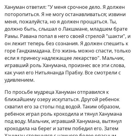
Хануман ответил: "У меня срочное дело. Я должен
поторопиться. Я не могу останавливаться; извини
меня, пожалуйста, но я должен прощаться. Ты,
должно быть, слышал о Лакшмане, младшем брате
Рамы. Равана попал в него своей стрелой "шакти", и
он лежит теперь без сознания. Я должен спешить к
горе Гандхамадана. Его жизнь можно спасти, только
если я принесу надлежащее лекарство". Мальчик,
игравший роль Ханумана, произнес все эти слова,
как учил его Нитьянанда Прабху. Все смотрели с
удивлением.
По просьбе мудреца Хануман отправился к
ближайшему озеру искупаться. Другой ребенок
схватил его за стопы под водой. Таким образом,
ребенок играл роль крокодила и тянул Ханумана
под воду. Мальчик, игравший Ханумана, вытянул
крокодила на берег и затем победил его. Затем
Хануман столкнулся с намного более опасным