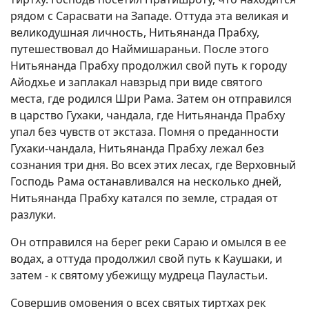
рядом с Сарасвати на Западе. Оттуда эта великая и
великодушная личность, Нитьянанда Прабху,
путешествовал до Наймишараньи. После этого
Нитьянанда Прабху продолжил свой путь к городу
Айодхье и заплакал навзрыд при виде святого
места, где родился Шри Рама. Затем он отправился
в царство Гухаки, чандала, где Нитьянанда Прабху
упал без чувств от экстаза. Помня о преданности
Гухаки-чандала, Нитьянанда Прабху лежал без
сознания три дня. Во всех этих лесах, где Верховный
Господь Рама останавливался на несколько дней,
Нитьянанда Прабху катался по земле, страдая от
разлуки.
Он отправился на берег реки Сараю и омылся в ее
водах, а оттуда продолжил свой путь к Каушаки, и
затем - к святому убежищу мудреца Пауластьи.
Совершив омовения о всех святых тиртхах рек