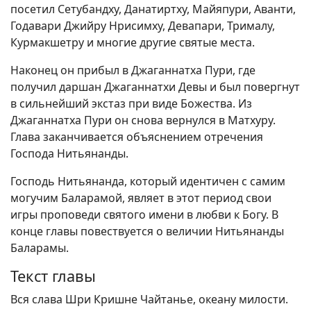
посетил Сетубандху, Данатиртху, Майяпури, Аванти,
Годавари Джийру Нрисимху, Девапари, Трималу,
Курмакшетру и многие другие святые места.
Наконец он прибыл в Джаганнатха Пури, где
получил даршан Джаганнатхи Девы и был повергнут
в сильнейший экстаз при виде Божества. Из
Джаганнатха Пури он снова вернулся в Матхуру.
Глава заканчивается объяснением отречения
Господа Нитьянанды.
Господь Нитьянанда, который идентичен с самим
могучим Баларамой, являет в этот период свои
игры проповеди святого имени в любви к Богу. В
конце главы повествуется о величии Нитьянанды
Баларамы.
Текст главы
Вся слава Шри Кришне Чайтанье, океану милости.