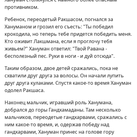
противником.
Ребенок, переодетый Ракшасом, погнался за
Хануманом и грозил его съесть: "Ты победил
крокодила, но теперь тебе придется победить меня.
Кто оживит Лакшмана, если я проглочу тебя
живьем?" Хануман ответил: "Твой Равана -
бесполезный пес. Руки в ноги - и дуй отсюда".
Таким образом, двое детей сражались, пока не
схватили друг друга за волосы. Он начали лупить
друг друга кулаками. Спустя какое-то время Хануман
одолел Ракшаса.
Наконец мальчик, игравший роль Ханумана,
добрался до горы Гандхамаданы. Там несколько
мальчиков, переодетые гандхарвами, сражались с
ним какое-то время, и, одержав победу над
гандхарвами, Хануман принес на голове гору