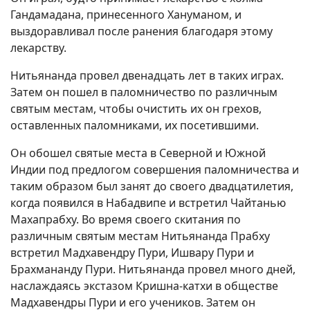
Гандамадана, принесенного Хануманом, и
выздоравливал после ранения благодаря этому
лекарству.
Нитьянанда провел двенадцать лет в таких играх.
Затем он пошел в паломничество по различным
святым местам, чтобы очистить их он грехов,
оставленных паломниками, их посетившими.
Он обошел святые места в Северной и Южной
Индии под предлогом совершения паломничества и
таким образом был занят до своего двадцатилетия,
когда появился в Набадвипе и встретил Чайтанью
Махапрабху. Во время своего скитания по
различным святым местам Нитьянанда Прабху
встретил Мадхавендру Пури, Ишвару Пури и
Брахмананду Пури. Нитьянанда провел много дней,
наслаждаясь экстазом Кришна-катхи в обществе
Мадхавендры Пури и его учеников. Затем он