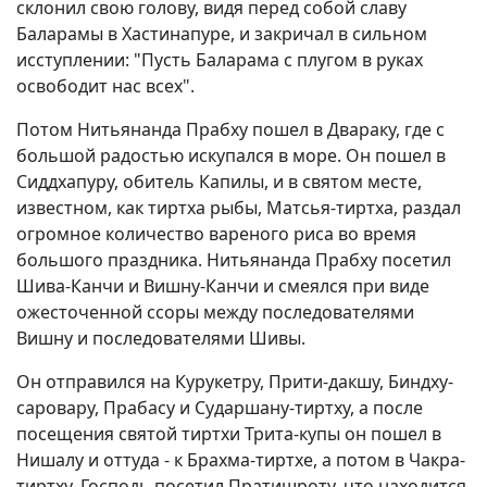
склонил свою голову, видя перед собой славу
Баларамы в Хастинапуре, и закричал в сильном
исступлении: "Пусть Баларама с плугом в руках
освободит нас всех".
Потом Нитьянанда Прабху пошел в Двараку, где с
большой радостью искупался в море. Он пошел в
Сиддхапуру, обитель Капилы, и в святом месте,
известном, как тиртха рыбы, Матсья-тиртха, раздал
огромное количество вареного риса во время
большого праздника. Нитьянанда Прабху посетил
Шива-Канчи и Вишну-Канчи и смеялся при виде
ожесточенной ссоры между последователями
Вишну и последователями Шивы.
Он отправился на Курукетру, Прити-дакшу, Биндху-
саровару, Прабасу и Сударшану-тиртху, а после
посещения святой тиртхи Трита-купы он пошел в
Нишалу и оттуда - к Брахма-тиртхе, а потом в Чакра-
тиртху. Господь посетил Пратишроту, что находится