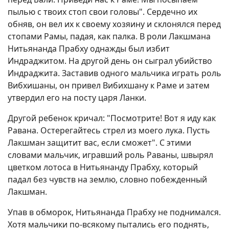
пылью с твоих стоп свои головы". Сердечно их
обняв, он вел их к своему хозяину и склонялся перед
стопами Рамы, падая, как палка. В роли Лакшмана
Нитьянанда Прабху однажды был избит
Индраджитом. На другой день он сыграл убийство
Индраджита. Заставив одного мальчика играть роль
Вибхишаны, он привел Вибихшану к Раме и затем
утвердил его на посту царя Ланки.
Другой ребенок кричал: "Посмотрите! Вот я иду как
Равана. Остерегайтесь стрел из моего лука. Пусть
Лакшман защитит вас, если сможет". С этими
словами мальчик, игравший роль Раваны, швырял
цветком лотоса в Нитьянанду Прабху, который
падал без чувств на землю, словно побежденный
Лакшман.
Упав в обморок, Нитьянанда Прабху не поднимался.
Хотя мальчики по-всякому пытались его поднять,