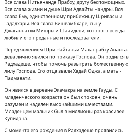
Вся слава Нитьянанде Прабху, другу беспомощных.
Вся слава жизни и душе Шри Адвайты Чандры. Вся
слава Ему, единственному прибежищу Шривасы и
Гададхары. Вся слава Вишвамбхаре, сыну
Джаганнатхи Мишры и Шачидеви, которого всегда
любили его преданные и последователи.
Перед явлением Шри Чайтаньи Махапрабху Ананта-
дева лично явился по приказу Господа. Он родился в
Радхадеше, чтобы помочь разыграть божественную
лилу Господа. Его отца звали Хадай Оджа, а мать -
Падмавати.
Он явился в деревне Экачакра на земле Гауды. С
младенческого возраста он был спокоен, очень
разумен и наделен высочайшими качествами.
Младенцем мальчик был в миллионы раз красивее
Купидона.
С момента его рождения в Радхадеше проявились