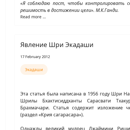
«Я соблюдаю пост, чтобы контролировать св
решимость в достижении цели». М.К.Ганди.
Read more …
Явление Шри Экадаши
17 February 2012
Экадаши
Эта статья была написана в 1956 году Шри Н
Шрилы Бхактисиддханты Сарасвати Тхак
Брахмачари. Статья содержит изложение ч
(раздел «Крия сагарасара»).
Однажды великий мудрец Джаймини Риши 