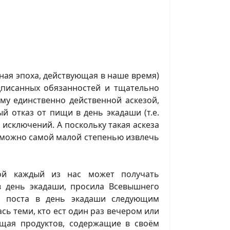
нная эпоха, действующая в наше время)
дписанных обязанностей и тщательно
му единственно действенной аскезой,
й отказ от пищи в день экадаши (т.е.
т исключений. А поскольку такая аскеза
м можно самой малой степенью извлечь
ой каждый из нас может получать
в день экадаши, просила Всевышнего
я поста в день экадаши следующим
ась теми, кто ест один раз вечером или
ющая продуктов, содержащие в своём