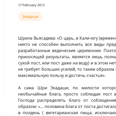
17 February 2012
Экадаши
Шрила Вьясадева: «О царь, в Кали-югу (време
никто не способен выполнить все виды пре
разработанные ведические церемонии. Поэто
приносящей результаты, является лишь полны
сухой пост, или пост даже на воду) и в этом не
не требует больших усилий, то таким образо
максимальную пользу и достичь счастья».
А сама Шри Экадаши, по милости котор
необычайные блага, просто соблюдая пост 
Господа распределять благо от соблюдени
образом: «... половина блага от поста достигал
в полдень ( вегетарианская пища, исключа