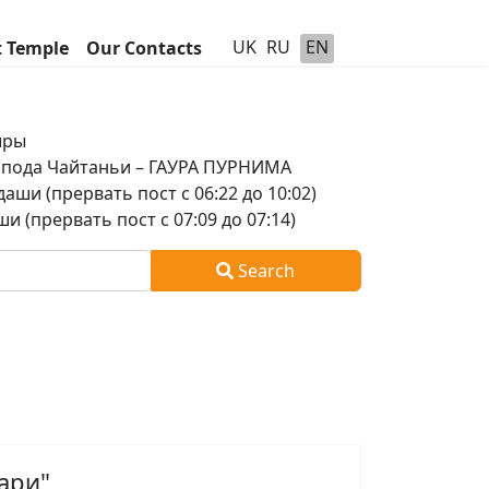
UK
RU
EN
t Temple
Our Contacts
шры
оспода Чайтаньи – ГАУРА ПУРНИМА
аши (прервать пост с 06:22 до 10:02)
и (прервать пост с 07:09 до 07:14)
Search
ари"