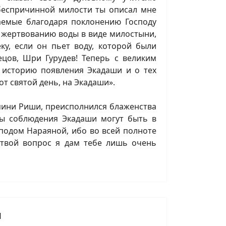
 беспричинной милости ты описал мне
таемые благодаря поклонению Господу
 жертвованию воды в виде милостыни,
ку, если он пьет воду, которой были
цов, Шри Гурудев! Теперь с великим
историю появления Экадаши и о тех
от святой день, на Экадаши».
мини Риши, преисполнился блаженства
ды соблюдения Экадаши могут быть в
подом Нараяной, ибо во всей полноте
 твой вопрос я дам тебе лишь очень
и