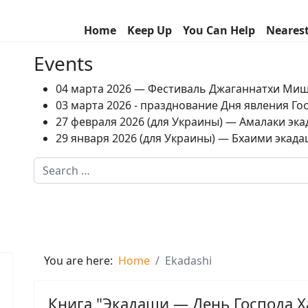
Home
Keep Up
You Can Help
Neares
Events
04 марта 2026 — Фестиваль Джаганнатхи Ми
03 марта 2026 - празднование Дня явления Г
27 февраля 2026 (для Украины) — Амалаки экад
29 января 2026 (для Украины) — Бхаими экадаш
Search
Type 2 or more characters for results.
You are here:
Home
Ekadashi
Книга "Экадаши — День Господа Х