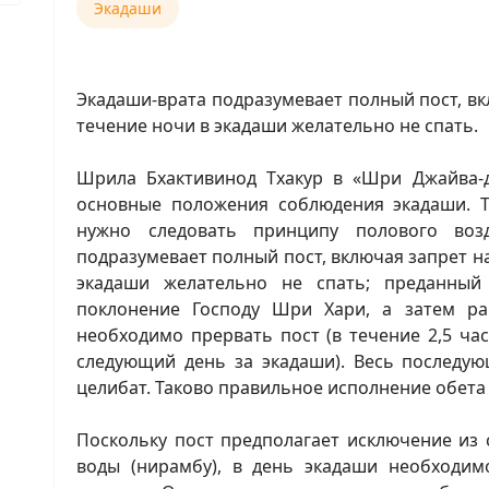
Экадаши
Экадаши-врата подразумевает полный пост, вк
течение ночи в экадаши желательно не спать.
Шрила Бхактивинод Тхакур в «Шри Джайва-дх
основные положения соблюдения экадаши. Та
нужно следовать принципу полового возде
подразумевает полный пост, включая запрет н
экадаши желательно не спать; преданный
поклонение Господу Шри Хари, а затем ра
необходимо прервать пост (в течение 2,5 ча
следующий день за экадаши). Весь последу
целибат. Таково правильное исполнение обета
Поскольку пост предполагает исключение из 
воды (нирамбу), в день экадаши необходим