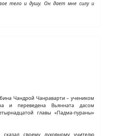
ое тело и душу. Он дает мне силу и
абина Чандрой Чанраварти – учеником
ура и переведена Вьянната дасом
етырнадцатой главы «Падма-пураны»
сказал своему духовному учителю