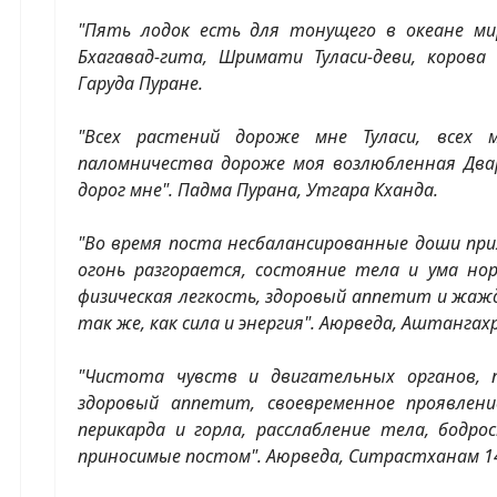
"Пять лодок есть для тонущего в океане мир
Бхагавад-гита, Шримати Туласи-деви, корова
Гаруда Пуране.
"Всех растений дороже мне Туласи, всех 
паломничества дороже моя возлюбленная Двар
дорог мне". Падма Пурана, Утгара Кханда.
"Во время поста несбалансированные доши пр
огонь разгорается, состояние тела и ума но
физическая легкость, здоровый аппетит и жаж
так же, как сила и энергия". Аюрведа, Аштангахр
"Чистота чувств и двигательных органов, п
здоровый аппетит, своевременное проявлен
перикарда и горла, расслабление тела, бодро
приносимые постом". Аюрведа, Ситрастханам 14