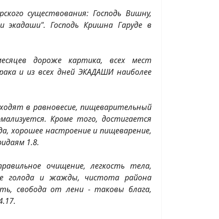
ского существования: Господь Вишну,
 и экадаши". Господь Кришна Гаруде в
месяцев дороже картика, всех мест
ака и из всех дней ЭКАДАШИ наиболее
иходят в равновесие, пищеварительный
рмализуется. Кроме того, достигается
да, хорошее настроение и пищеварение,
идаям 1.8.
равильное очищение, легкость тела,
ие голода и жажды, чистота района
сть, свобода от лени - таковы блага,
.17.