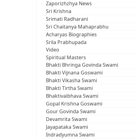
Zaporizhzhya News
Sri Krishna
Srimati Radharani
Sri Chaitanya Mahaprabhu
Acharyas Biographies
Srila Prabhupada
Video
Spiritual Masters
Bhakti Bhringa Govinda Swami
Bhakti Vijnana Goswami
Bhakti Vikasha Swami
Bhakti Tirtha Swami
Bhaktivaibhava Swami
Gopal Krishna Goswami
Gour Govinda Swami
Devamrita Swami
Jayapataka Swami
Indradyumna Swami