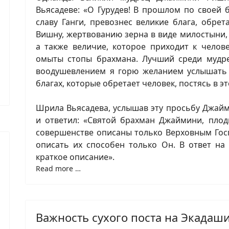
Вьясадеве: «О Гурудев! В прошлом по своей
славу Ганги, превознес великие блага, обре
Вишну, жертвованию зерна в виде милостыни,
а также величие, которое приходит к челове
омыты стопы брахмана. Лучший среди мудре
воодушевлением я горю желанием услышать 
благах, которые обретает человек, постясь в эт
Шрила Вьясадева, услышав эту просьбу Джай
и ответил: «Святой брахман Джаймини, пло
совершенстве описаны только Верховным Гос
описать их способен только Он. В ответ на
краткое описание».
Read more …
Важность сухого поста на Экадаш