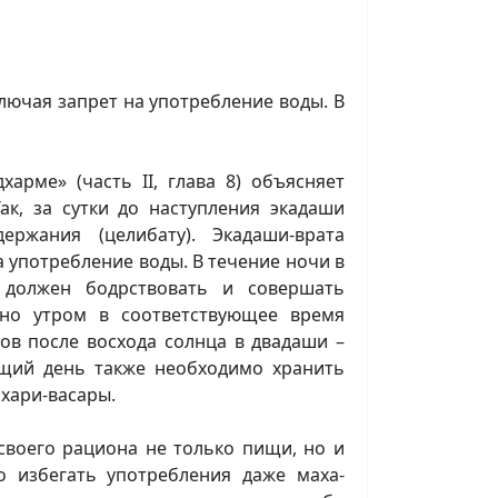
лючая запрет на употребление воды. В
арме» (часть II, глава 8) объясняет
к, за сутки до наступления экадаши
ржания (целибату). Экадаши-врата
а употребление воды. В течение ночи в
 должен бодрствовать и совершать
но утром в соответствующее время
сов после восхода солнца в двадаши –
ющий день также необходимо хранить
 хари-васары.
своего рациона не только пищи, но и
о избегать употребления даже маха-