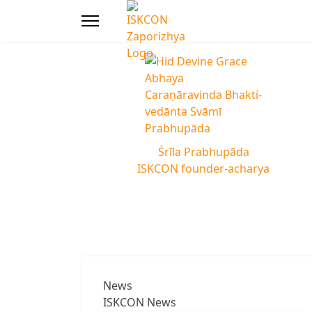
Śrīla Prabhupāda
ISKCON founder-acharya
News
ISKCON News