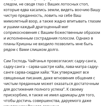
следом, не сводя глаз с Ваших лотосных стоп,
которые едва касались земли, видеть воочию Вашу
чистую преданность, ловить на себе Ваш
мимолетный взор, а также жадно впитывать глазам
и ушами каждый драгоценный миг
соприкосновения с Вашим божественным образом
и исполненным сострадания голосом. Однако в
планы Кришны не входило позволить мне быть
рядом с Вами слишком долго.
Сам Господь Чайтанья провозгласил: садху-санга,
садху-санга – сарва-шастре кайа, лава-матра садху-
санге сарва-сиддхи хайа: “Как утверждают все
священные писания, даже мгновения общения с
чистым преданным может оказаться достаточным
для достижения полного успеха”. К своему
прискорбию, я также не имел адхикары для того,
чтобы достичь совершенства, даруемого даже