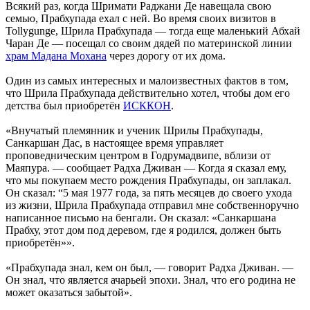
Всякий раз, когда Шримати Раджани Де навещала свою
семью, Прабхупада ехал с ней. Во время своих визитов в
Tollygunge, Шрила Прабхупада — тогда еще маленький Абхай
Чаран Де — посещал со своим дядей по материнской линии
храм Мадана Мохана
через дорогу от их дома.
Один из самых интересных и малоизвестных фактов в том,
что Шрила Прабхупада действительно хотел, чтобы дом его
детства был приобретён
ИСККОН
.
«Внучатый племянник и ученик Шрилы Прабхупады,
Санкаршан Дас, в настоящее время управляет
проповедническим центром в Годрумадвипе, вблизи от
Маяпура. — сообщает Радха Дживан — Когда я сказал ему,
что мы покупаем место рождения Прабхупады, он заплакал.
Он сказал: “5 мая 1977 года, за пять месяцев до своего ухода
из жизни, Шрила Прабхупада отправил мне собственноручно
написанное письмо на бенгали. Он сказал: «Санкаршана
Прабху, этот дом под деревом, где я родился, должен быть
приобретён»».
«Прабхупада знал, кем он был, — говорит Радха Дживан. —
Он знал, что является ачарьей эпохи. Знал, что его родина не
может оказаться забытой».