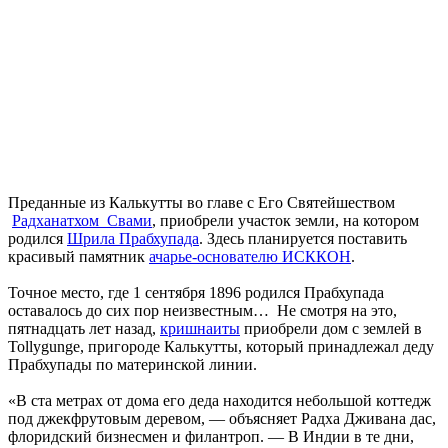
Преданные из Калькутты во главе с Его Cвятейшеством
Радханатхом Свами
, приобрели участок земли, на котором
родился
Шрила Прабхупада
. Здесь планируется поставить
красивый памятник
ачарье-основателю ИСККОН
.
Точное место, где 1 сентября 1896 родился Прабхупада
оставалось до сих пор неизвестным… Не смотря на это,
пятнадцать лет назад,
кришнаиты
приобрели дом с землей в
Tollygunge, пригороде Калькутты, который принадлежал деду
Прабхупады по материнской линии.
«В ста метрах от дома его деда находится небольшой коттедж
под джекфрутовым деревом, — объясняет Радха Дживана дас,
флоридский бизнесмен и филантроп. — В Индии в те дни,