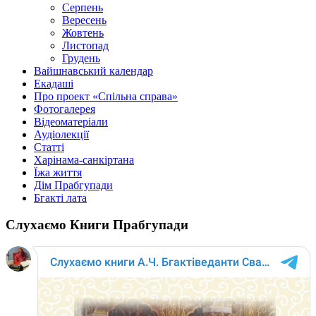
Серпень
Вересень
Жовтень
Листопад
Грудень
Вайшнавський календар
Екадаші
Про проект «Спільна справа»
Фотогалерея
Відеоматеріали
Аудіолекції
Статті
Харінама-санкіртана
Їжа життя
Дім Прабгупади
Бгакті лата
Слухаємо Книги Прабгупади