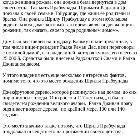
когда женщина рожала, она должна была вернуться в дом
своего отца. Так мать Прабхупады, Шримати Раджани Де,
поехала к своей семье в Tollygunge, где жили её родители и
братья. Она родила Шрилу Прабхупаду в этом небольшом
родительском доме, который в то время являлся для женщин-
рожениц, так сказать, своего рода родильным домом».
Дом был выставлен на продажу. Калькуттские преданные, в
том числе вице-президент Радха Раман Дас, вели переговоры
с пожилой дамой, его владелицей, которая купила его всего за
25 000 $. Средства были внесены Радханатхой Свами и Радха
Дживаном дасом.
У этого владения есть еще несколько интересных фактов,
помимо того, что это место рождения Шрилы Прабхупады.
Джекфрутовое дерево, которое раскинулось над домом, до сих
пор приносит плоды. Оно росло и 117 лет назад, и было
свидетелем рождения великого ачарьи. Радха Дживан прабу
оценивает возраст дерева, по крайней мере, 130 или 140
годами.
Это место значимо также потому, что Шрила Прабхупада
продолжал посещать его на протяжении своего детства.