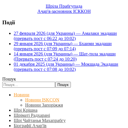
Шріла Прабгупада
Ачар'я-засновник ІСККОН
Події
27 февраля 2026 (для Украины) — Амалаки экадаши
(прервать пост с 06:22 до 10:02)
29 января 2026 (для Украины) — Бхаими экадаши
(прервать пост с 07:09 до 07:14)
14 января 2026 (для Украины) — Шат-тила экадаши
(Прервать пост с 07:24 до 10:20)
01 декабря 2025 (для Украины) — Мокшада Экадаши
(прервать пост с 07:08 до 10:02)
Пошук
Пошук
Новини
Новини ISKCON
Новини Запоріжжя
Шрі Крішна
Шріматі Радхарані
Шрі Чайтанья Махапрабгу
Біографії Ачар'їв