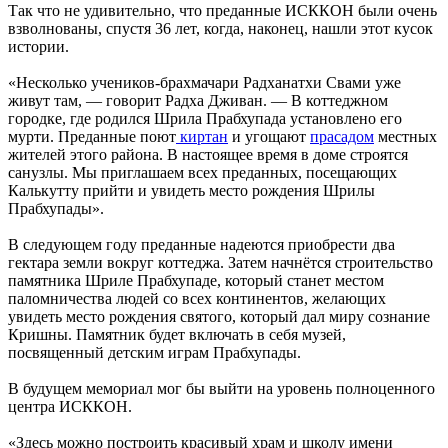
Так что не удивительно, что преданные ИСККОН были очень
взволнованы, спустя 36 лет, когда, наконец, нашли этот кусок
истории.
«Несколько учеников-брахмачари Радханатхи Свами уже
живут там, — говорит Радха Дживан. — В коттеджном
городке, где родился Шрила Прабхупада установлено его
мурти. Преданные поют
киртан
и угощают
прасадом
местных
жителей этого района. В настоящее время в доме строятся
санузлы. Мы приглашаем всех преданных, посещающих
Калькутту прийти и увидеть место рождения Шрилы
Прабхупады».
В следующем году преданные надеются приобрести два
гектара земли вокруг коттеджа. Затем начнётся строительство
памятника Шриле Прабхупаде, который станет местом
паломничества людей со всех континентов, желающих
увидеть место рождения святого, который дал миру сознание
Кришны. Памятник будет включать в себя музей,
посвященный детским играм Прабхупады.
В будущем мемориал мог бы выйти на уровень полноценного
центра ИСККОН.
«Здесь можно построить красивый храм и школу имени