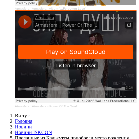
Atmasfera
·
Atmasfera - Album "...Forgotten Love"
Atmasfera
·
Atmasfera - Power Of The Soul
Ви тут:
Головна
Новини
Новини ISKCON
Преданные из Калькутты приобрели место рождения