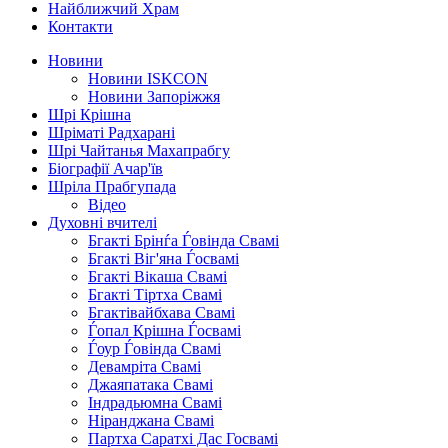
Найближчий Храм
Контакти
Новини
Новини ISKCON
Новини Запоріжжя
Шрі Крішна
Шріматі Радхарані
Шрі Чайтанья Махапрабгу
Біографії Ачар'їв
Шріла Прабгупада
Відео
Духовні вчителі
Бгакті Брінѓа Ѓовінда Свамі
Бгакті Віг'яна Ѓосвамі
Бгакті Вікаша Свамі
Бгакті Тіртха Свамі
Бгактівайбхава Свамі
Ѓопал Крішна Ѓосвамі
Ѓоур Ѓовінда Свамі
Девамріта Свамі
Джаяпатака Свамі
Індрадьюмна Свамі
Ніранджана Свамі
Партха Саратхі Дас Госвамі