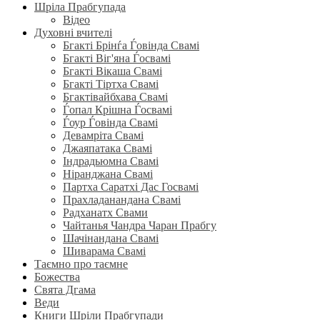
Шріла Прабгупада
Відео
Духовні вчителі
Бгакті Брінѓа Ѓовінда Свамі
Бгакті Віг'яна Ѓосвамі
Бгакті Вікаша Свамі
Бгакті Тіртха Свамі
Бгактівайбхава Свамі
Ѓопал Крішна Ѓосвамі
Ѓоур Ѓовінда Свамі
Девамріта Свамі
Джаяпатака Свамі
Індрадьюмна Свамі
Ніранджана Свамі
Партха Саратхі Дас Госвамі
Прахладанандана Свамі
Радханатх Свами
Чайтанья Чандра Чаран Прабгу
Шачінандана Свамі
Шиварама Свамі
Таємно про таємне
Божества
Свята Дгама
Веди
Книги Шріли Прабгупади