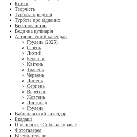
Книги
Творчість
Турбота про дітей
Турбота про відданих
Вегетаріанство
Ведична кулінарія
Астрологічний календар
Грудень (2025)
Січень
Лютий
Березень
Квітень
Травень
Червень
Липень
Серпень
Вересень
Жовтень
Листопад
Грудень
Вайшнавський календар
Екадаші
Про проект «Спільна справа»
Фотогалерея
Відеоматеріали