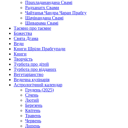
Прахладанандана Свамі
Радханатх Свами
Чайтанья Чандра Чаран Прабгу
Шачінандана Свамі
Шиварама Свамі
Таємно про таємне
Божества
Свята Дгама
Веди
Книги Шріли Прабгупади
Книги
Творчість
Турбота про дітей
Турбота про відданих
Вегетаріанство
Ведична кулінарія
Астрологічний календар
Грудень (2025)
Січень
Лютий
Березень
Квітень
Травень
Червень
Липень