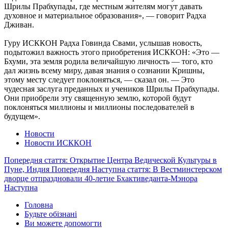
Шрилы Прабхупады, где местным жителям могут давать
духовное и материальное образования», — говорит Радха
Дживан.
Гуру ИСККОН Радха Говинда Свами, услышав новость,
подытожил важность этого приобретения ИСККОН: «Это —
Бхуми, эта земля родила величайшую личность — того, кто
дал жизнь всему миру, давая знания о сознании Кришны,
этому месту следует поклоняться, — сказал он. — Это
чудесная заслуга преданных и учеников Шрилы Прабхупады.
Они приобрели эту священную землю, которой будут
поклоняться миллионы и миллионы последователей в
будущем».
Новости
Новости ИСККОН
Попередня стаття: Открытие Центра Ведической Культуры в
Пуне, Индия
Попередня
Наступна стаття: В Вестминстерском
дворце отпраздновали 40-летие Бхактиведанта-Мэнора
Наступна
Головна
Будьте обізнані
Ви можете допомогти