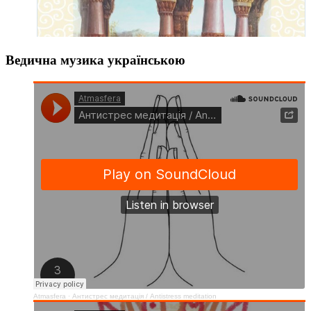
Ведична музика українською
Atmasfera
·
Антистрес медитація / Аntistress meditation