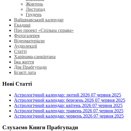
Жовтень
Листопад
Грудень
Вайшнавський календар
Екадаші
Про проект «Спільна справа»
Фотогалерея
Відеоматеріали
Аудіолекції
Статті
Харінама-санкіртана
Їжа життя
Дім Прабгупади
Бгакті лата
Нові Статті
Астрологічний календар: лютий 2026
07 червня 2025
Астрологічний календар: березень 2026
07 червня 2025
Астрологічний календар: квітень 2026
07 червня 2025
Астрологічний календар: травень 2026
07 червня 2025
Астрологічний календар: червень 2026
07 червня 2025
Слухаємо Книги Прабгупади