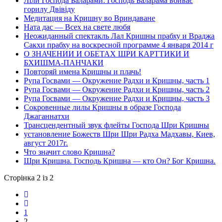
Ліли Господа Баларами: Господь Баларама вбиває
горилу Двівіду
Медитация на Кришну во Вриндаване
Ната дас — Всех на свете любя
Неожиданный спектакль Лал Кришны прабху и Враджа
Сакхи прабху на воскресной программе 4 января 2014 г
О ЗНАЧЕНИИ И ОБЕТАХ ШРИ КАРТТИКИ И
БХИШМА-ПАНЧАКИ
Повторяй имена Кришны и плачь!
Рупа Госвами — Окружение Радхи и Кришны, часть 1
Рупа Госвами — Окружение Радхи и Кришны, часть 2
Рупа Госвами — Окружение Радхи и Кришны, часть 3
Сокровенные лилы Кришны в образе Господа
Джаганнатхи
Трансцендентный звук флейты Господа Шри Кришны
установление Божеств Шри Шри Радха Мадхавы, Киев,
август 2017г.
Что значит слово Кришна?
Шри Кришна. Господь Кришна — кто Он? Бог Кришна.
Сторінка 2 із 2
1
2