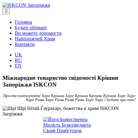
Головна
Будьте обізнані
Ви можете допомогти
Найближчий Храм
Контакти
UK
RU
EN
Міжнародне товариство свідомості Крішни
Запоріжжя ISKCON
Просто повторюйте Харе Крішна Харе Крішна Крішна Крішна Харе Харе
Харе Рама Харе Рама Рама Рама Харе Харе і будьте щасливі!