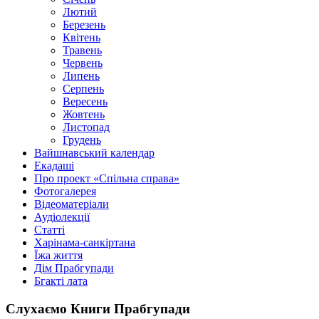
Лютий
Березень
Квітень
Травень
Червень
Липень
Серпень
Вересень
Жовтень
Листопад
Грудень
Вайшнавський календар
Екадаші
Про проект «Спільна справа»
Фотогалерея
Відеоматеріали
Аудіолекції
Статті
Харінама-санкіртана
Їжа життя
Дім Прабгупади
Бгакті лата
Слухаємо Книги Прабгупади