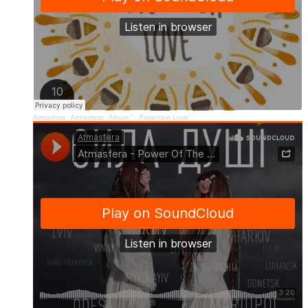
Atmasfera
·
Atmasfera - Album "...Forgotten Love"