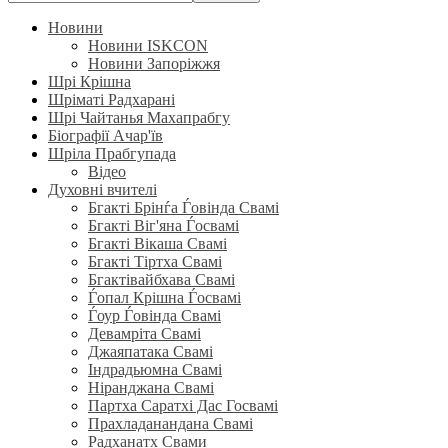
Новини
Новини ISKCON
Новини Запоріжжя
Шрі Крішна
Шріматі Радхарані
Шрі Чайтанья Махапрабгу
Біографії Ачар'їв
Шріла Прабгупада
Відео
Духовні вчителі
Бгакті Брінѓа Ѓовінда Свамі
Бгакті Віг'яна Ѓосвамі
Бгакті Вікаша Свамі
Бгакті Тіртха Свамі
Бгактівайбхава Свамі
Ѓопал Крішна Ѓосвамі
Ѓоур Ѓовінда Свамі
Девамріта Свамі
Джаяпатака Свамі
Індрадьюмна Свамі
Ніранджана Свамі
Партха Саратхі Дас Госвамі
Прахладанандана Свамі
Радханатх Свами