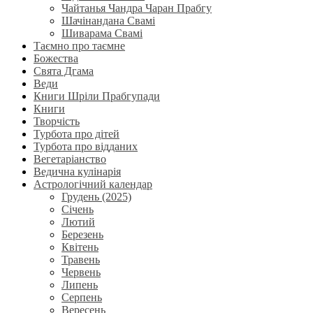
Чайтанья Чандра Чаран Прабгу
Шачінандана Свамі
Шиварама Свамі
Таємно про таємне
Божества
Свята Дгама
Веди
Книги Шріли Прабгупади
Книги
Творчість
Турбота про дітей
Турбота про відданих
Вегетаріанство
Ведична кулінарія
Астрологічний календар
Грудень (2025)
Січень
Лютий
Березень
Квітень
Травень
Червень
Липень
Серпень
Вересень