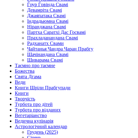
Ѓоур Ѓовінда Свамі
Девамріта Свамі
Джаяпатака Свамі
Індрадьюмна Свамі
Ніранджана Свамі
Партха Саратхі Дас Госвамі
Прахладанандана Свамі
Радханатх Свами
Чайтанья Чандра Чаран Прабгу
Шачінандана Свамі
Шиварама Свамі
Таємно про таємне
Божества
Свята Дгама
Веди
Книги Шріли Прабгупади
Книги
Творчість
Турбота про дітей
Турбота про відданих
Вегетаріанство
Ведична кулінарія
Астрологічний календар
Грудень (2025)
Січень