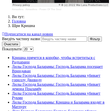
Atmasfera
·
Atmasfera - Power Of The Soul
Ви тут:
Головна
Шри Кришна
Підписатися на канал новин
Введіть частину назви
Фільтр
Очистити
Показувати
Кришна прячется в коробке, чтобы встретиться с
Радхарани
Лилы Господа Баларамы: Господь Баларама посещает
Вриндаван
Лилы Господа Баларамы: Господь Баларама убивает
гориллу Двивиду
Лилы Господа Баларамы: Господь Баларама убивает
демона Праламбу
Лилы Господа Баларамы: Господь Баларама убивает
Рукми
Лилы Господа Баларамы: Кришна и Баларама входят в
Матхуру