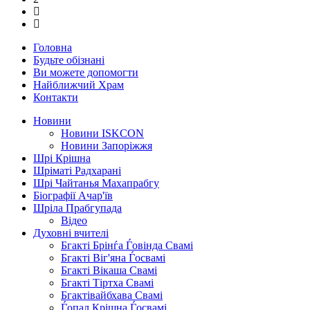
Головна
Будьте обізнані
Ви можете допомогти
Найближчий Храм
Контакти
Новини
Новини ISKCON
Новини Запоріжжя
Шрі Крішна
Шріматі Радхарані
Шрі Чайтанья Махапрабгу
Біографії Ачар'їв
Шріла Прабгупада
Відео
Духовні вчителі
Бгакті Брінѓа Ѓовінда Свамі
Бгакті Віг'яна Ѓосвамі
Бгакті Вікаша Свамі
Бгакті Тіртха Свамі
Бгактівайбхава Свамі
Ѓопал Крішна Ѓосвамі