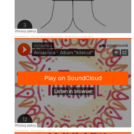
Atmasfera
·
Антистрес медитація / Аntistress meditation
Atmasfera
·
Atmasfera - Album "Internal"