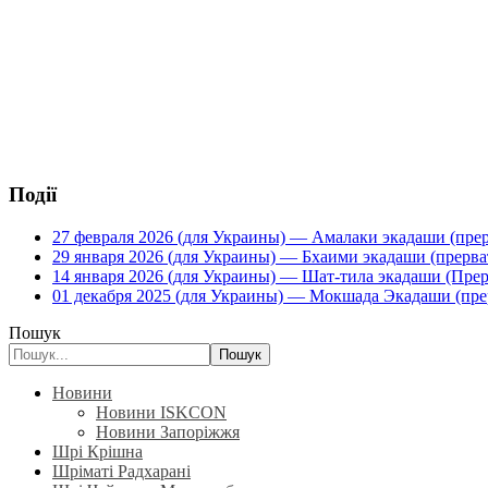
Події
27 февраля 2026 (для Украины) — Амалаки экадаши (прерв
29 января 2026 (для Украины) — Бхаими экадаши (прервать
14 января 2026 (для Украины) — Шат-тила экадаши (Прерва
01 декабря 2025 (для Украины) — Мокшада Экадаши (прерв
Пошук
Пошук
Новини
Новини ISKCON
Новини Запоріжжя
Шрі Крішна
Шріматі Радхарані