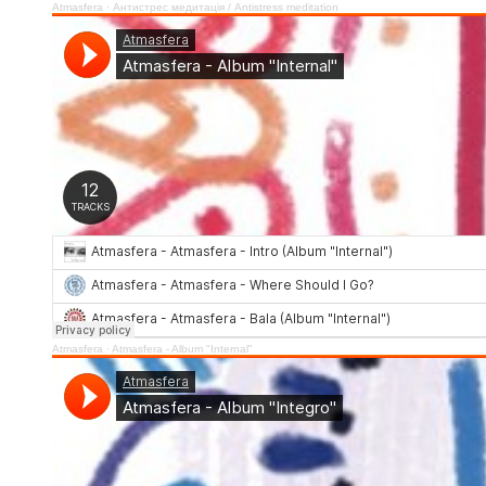
Atmasfera
·
Антистрес медитація / Аntistress meditation
Atmasfera
·
Atmasfera - Album "Internal"