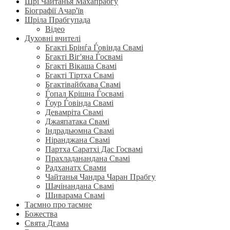
Шрі Чайтанья Махапрабгу
Біографії Ачар'їв
Шріла Прабгупада
Відео
Духовні вчителі
Бгакті Брінѓа Ѓовінда Свамі
Бгакті Віг'яна Ѓосвамі
Бгакті Вікаша Свамі
Бгакті Тіртха Свамі
Бгактівайбхава Свамі
Ѓопал Крішна Ѓосвамі
Ѓоур Ѓовінда Свамі
Девамріта Свамі
Джаяпатака Свамі
Індрадьюмна Свамі
Ніранджана Свамі
Партха Саратхі Дас Госвамі
Прахладанандана Свамі
Радханатх Свами
Чайтанья Чандра Чаран Прабгу
Шачінандана Свамі
Шиварама Свамі
Таємно про таємне
Божества
Свята Дгама