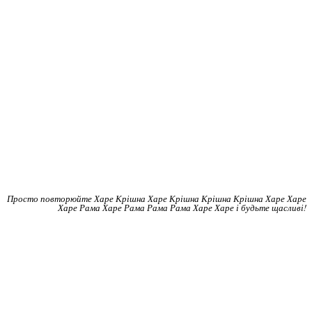
Просто повторюйте Харе Крішна Харе Крішна Крішна Крішна Харе Харе
Харе Рама Харе Рама Рама Рама Харе Харе і будьте щасливі!