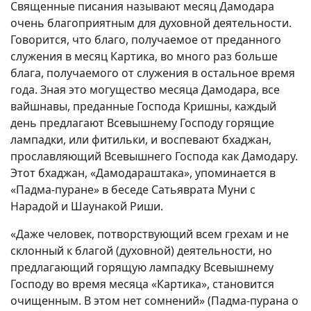
Священные писания называют месяц Дамодара
очень благоприятным для духовной деятельности.
Говорится, что благо, получаемое от преданного
служения в месяц Картика, во много раз больше
блага, получаемого от служения в остальное время
года. Зная это могущество месяца Дамодара, все
вайшнавы, преданные Господа Кришны, каждый
день предлагают Всевышнему Господу горящие
лампадки, или фитильки, и воспевают бхаджан,
прославляющий Всевышнего Господа как Дамодару.
Этот бхаджан, «Дамодараштака», упоминается в
«Падма-пуране» в беседе Сатьяврата Муни с
Нарадой и Шаунакой Риши.
«Даже человек, потворствующий всем грехам и не
склонный к благой (духовной) деятельности, но
предлагающий горящую лампадку Всевышнему
Господу во время месяца «Картика», становится
очищенным. В этом нет сомнений» (Падма-пурана о