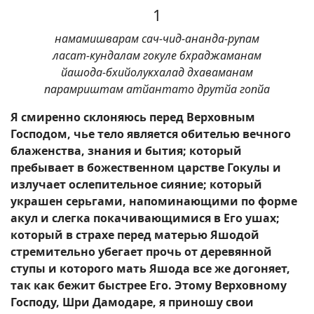
1
намамишварам сач-чид-ананда-рупам
ласат-кундалам гокуле бхраджаманам
йашода-бхийолукхалад дхаваманам
парамриштам атйантато друтйа гопйа
Я смиренно склоняюсь перед Верховным
Господом, чье тело является обителью вечного
блаженства, знания и бытия; который
пребывает в божественном царстве Гокулы и
излучает ослепительное сияние; который
украшен серьгами, напоминающими по форме
акул и слегка покачивающимися в Его ушах;
который в страхе перед матерью Яшодой
стремительно убегает прочь от деревянной
ступы и которого мать Яшода все же догоняет,
так как бежит быстрее Его. Этому Верховному
Господу, Шри Дамодаре, я приношу свои