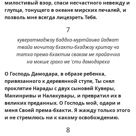
милостивый взор, спаси несчастного невежду и
глупца, тонущего в океане мирских печалей, и
позволь мне всегда лицезреть Тебя.
7
кувератмаджау баддха-муртйаива йадват
твайа мочитау бхакти-бхаджау критау ча
татха према-бхактим свакам ме прайаччха
на мокше грахо ме 'сти дамодареха
О Господь Дамодара, в образе ребенка,
привязанного к деревянной ступе, Ты снял
проклятие Нарады с двух сыновей Куверы,
Манинривы и Налакувары, и превратил их в
великих преданных. О Господь мой, одари и
меня Своей према-бхакти. Я жажду только этого
и не стремлюсь ни к какому освобождению.
8