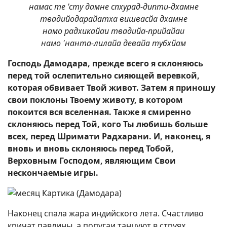
намас те 'сту дамне спхурад-дипти-дхамне
твадийодарайатха вишвасйа дхамне
намо радхикайаи твадийа-прийайаи
намо 'нанта-лилайа девайа тубхйам
Господь Дамодара, прежде всего я склоняюсь
перед той ослепительно сияющей веревкой,
которая обвивает Твой живот. Затем я приношу
свои поклоны Твоему животу, в котором
покоится вся вселенная. Также я смиренно
склоняюсь перед Той, кого Ты любишь больше
всех, перед Шримати Радхарани. И, наконец, я
вновь и вновь склоняюсь перед Тобой,
Верховным Господом, являющим Свои
нескончаемые игры.
Наконец спала жара индийского лета. Счастливо
кричат павлины, а попугаи танцуют в струях