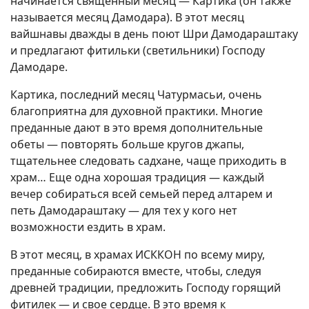
начинается священный месяц — Картика (он также
называется месяц Дамодара). В этот месяц
вайшнавы дважды в день поют Шри Дамодараштаку
и предлагают фитильки (светильники) Господу
Дамодаре.
Картика, последний месяц Чатурмасьи, очень
благоприятна для духовной практики. Многие
преданные дают в это время дополнительные
обеты — повторять больше кругов джапы,
тщательнее следовать садхане, чаще приходить в
храм… Еще одна хорошая традиция — каждый
вечер собираться всей семьей перед алтарем и
петь Дамодараштаку — для тех у кого нет
возможности ездить в храм.
В этот месяц, в храмах ИСККОН по всему миру,
преданные собираются вместе, чтобы, следуя
древней традиции, предложить Господу горящий
фитилек — и свое сердце. В это время к