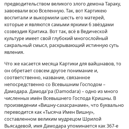
предводительством великого злого демона Тараку,
завоевали всю Вселенную. Так, вот Картикею
воспитали и выкормили шесть его матерей,
которые и являются самыми яркими 6 звёздами
созвездия Критика. Вот так, всё в Ведической
культуре имеет свой глубокий многослойный
сакральный смысл, раскрывающий истинную суть
явления.
Что же касается месяца Картики для вайшнавов, то
он обретает совсем другое понимание и,
соответственно, название, связанное
непосредственно со Всевышним Господом –
Дамодара. Дамода'ра (Damodara) – одно из много
численных имён Всевышнего Господа Кришны. В
произведении «Вишну-сахасранаме», что буквально
переводится как «Тысяча Имен Вишну»,
составленном великим мудрецом Шрилой
Вьясадевой, имя Дамодара упоминается как 367-е