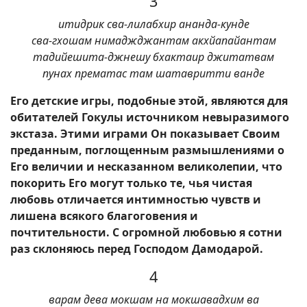
3
итидрик сва-лилабхир ананда-кунде
сва-гхошам нимаджджантам акхйапайантам
тадийешита-джнешу бхактаир джитатвам
пунах прематас там шатавритти ванде
Его детские игры, подобные этой, являются для
обитателей Гокулы источником невыразимого
экстаза. Этими играми Он показывает Своим
преданным, поглощенным размышлениями о
Его величии и несказанном великолепии, что
покорить Его могут только те, чья чистая
любовь отличается интимностью чувств и
лишена всякого благоговения и
почтительности. С огромной любовью я сотни
раз склоняюсь перед Господом Дамодарой.
4
варам дева мокшам на мокшавадхим ва