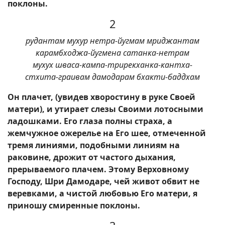
поклоны.
2
рудантам мухур нетра-йугмам мриджантам
карамбходжа-йугмена сатанка-нетрам
мухух шваса-кампа-трирекханка-кантха-
стхита-граивам дамодарам бхакти-баддхам
Он плачет, (увидев хворостину в руке Своей
матери), и утирает слезы Своими лотосными
ладошками. Его глаза полны страха, а
жемчужное ожерелье на Его шее, отмеченной
тремя линиями, подобными линиям на
раковине, дрожит от частого дыхания,
прерываемого плачем. Этому Верховному
Господу, Шри Дамодаре, чей живот обвит не
веревками, а чистой любовью Его матери, я
приношу смиренные поклоны.