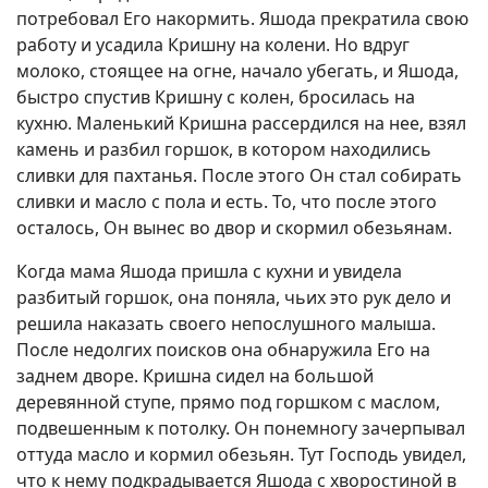
потребовал Его накормить. Яшода прекратила свою
работу и усадила Кришну на колени. Но вдруг
молоко, стоящее на огне, начало убегать, и Яшода,
быстро спустив Кришну с колен, бросилась на
кухню. Маленький Кришна рассердился на нее, взял
камень и разбил горшок, в котором находились
сливки для пахтанья. После этого Он стал собирать
сливки и масло с пола и есть. То, что после этого
осталось, Он вынес во двор и скормил обезьянам.
Когда мама Яшода пришла с кухни и увидела
разбитый горшок, она поняла, чьих это рук дело и
решила наказать своего непослушного малыша.
После недолгих поисков она обнаружила Его на
заднем дворе. Кришна сидел на большой
деревянной ступе, прямо под горшком с маслом,
подвешенным к потолку. Он понемногу зачерпывал
оттуда масло и кормил обезьян. Тут Господь увидел,
что к нему подкрадывается Яшода с хворостиной в