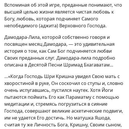
Вспоминая об этой игре, преданные понимают, что
высшей целью жизни является чистая любовь к
Богу, любовь, которая подчиняет Самого
непобедимого (аджита) Верховного Господа.
Дамодара-Лила, которой собственно говоря и
посвящен месяц Дамодара, — это удивительная
история о том, как Сам Бог подчиняется любви
Своих преданных слуг. Дамодара-лила подробно
описана в Десятой Песни Шримад Бхагаватам...
…«Когда Господь Шри Кришна увидел Свою мать с
хворостиной в руке, Он соскочил со ступы и, словно
очень испугавшись, пустился наутек. Хотя Йоги
пытаются поймать Его как Параматму с помощью
медитации и, стремясь погрузиться в сияние
Господа, совершают великие аскетические подвиги,
им не удается Его достичь. Но матушка Яшода,
считая ту же Личность Бога, Кришну, Своим сыном,