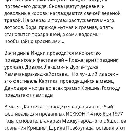
последнего дождя. Снова цветут деревья, и
довольные коровы наслаждаются свежей зеленой
травой. На озерах и прудах распускается много
лотосов. Вода, прежде мутная и грязная, опять
становится прозрачной, а сами водоемы –
необычайно красивыми…
В эти дни в Индии проводится множество
праздников и фестивалей – Коджагари (праздник
урожая), Дивали, Лакшми- и Дурга-пуджа,
Рамачандра-виджайотсава… Но лучший из всех –
это фестиваль Картика, проводящийся в месяц
Дамодара – когда во всех храмах Кришны Господу
предлагают лампады.
В месяц Картика проводится еще один особый
фестиваль для преданных ИСККОН. 14 ноября 1977
года основатель-ачарья Международного общества
сознания Кришны, Шрила Прабхупада, оставил этот