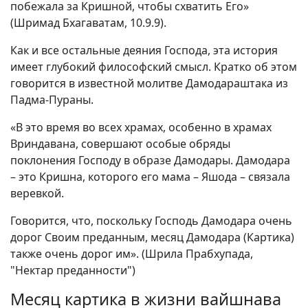
побежала за Кришной, чтобы схватить Его»
(Шримад Бхагаватам, 10.9.9).
Как и все остальные деяния Господа, эта история
имеет глубокий философский смысл. Кратко об этом
говорится в известной молитве Дамодараштака из
Падма-Пураны.
«В это время во всех храмах, особенно в храмах
Вриндавана, совершают особые обряды
поклонения Господу в образе Дамодары. Дамодара
– это Кришна, которого его мама – Яшода – связала
веревкой.
Говорится, что, поскольку Господь Дамодара очень
дорог Своим преданным, месяц Дамодара (Картика)
также очень дорог им». (Шрила Прабхупада,
"Нектар преданности")
Месяц картика в жизни вайшнава