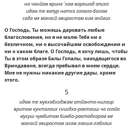
на чанйам врине 'хам варешад апиха
идам те вапур натха гопала-балам
сада ме манасй авирастам ким анйаих
О Господь, Ты можешь даровать любые
благословения, но я не молю Тебя ни о
безличном, ни о высочайшем освобождении и
ни о каком благе. О Господь, я хочу лишь, чтобы
Ты в этом образе Балы Гопалы, находящегося во
Вриндаване, всегда пребывал в моем сердце.
Мне не нужны никакие другие дары, кроме
этого.
5
идам те мукхабходжам атйанта-нилаир
вритам кунталаих снигдха-рактаиш ча гопйа
мухуш чумбитам бимба-рактадхарам ме
манасй авирастам алам лакша-лабхаих