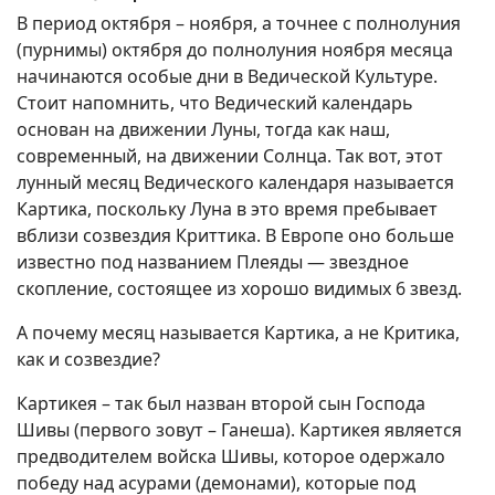
В период октября – ноября, а точнее с полнолуния
(пурнимы) октября до полнолуния ноября месяца
начинаются особые дни в Ведической Культуре.
Стоит напомнить, что Ведический календарь
основан на движении Луны, тогда как наш,
современный, на движении Солнца. Так вот, этот
лунный месяц Ведического календаря называется
Картика, поскольку Луна в это время пребывает
вблизи созвездия Криттика. В Европе оно больше
известно под названием Плеяды — звездное
скопление, состоящее из хорошо видимых 6 звезд.
А почему месяц называется Картика, а не Критика,
как и созвездие?
Картикея – так был назван второй сын Господа
Шивы (первого зовут – Ганеша). Картикея является
предводителем войска Шивы, которое одержало
победу над асурами (демонами), которые под