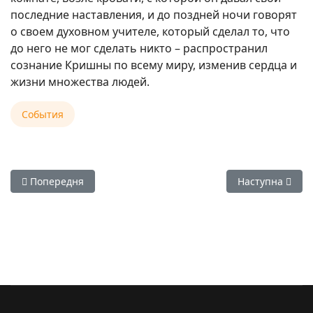
последние наставления, и до поздней ночи говорят
о своем духовном учителе, который сделал то, что
до него не мог сделать никто – распространил
сознание Кришны по всему миру, изменив сердца и
жизни множества людей.
События
Попередня стаття: Астрологический календарь на 2014 год
Наступна статт
Попередня
Наступна