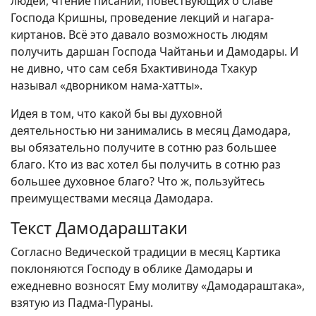
людей, чтение писаний, повествующих о славе
Господа Кришны, проведение лекций и нагара-
киртанов. Всё это давало возможность людям
получить даршан Господа Чайтаньи и Дамодары. И
не дивно, что сам себя Бхактивинода Тхакур
называл «дворником нама-хатты».
Идея в том, что какой бы вы духовной
деятельностью ни занимались в месяц Дамодара,
вы обязательно получите в сотню раз большее
благо. Кто из вас хотел бы получить в сотню раз
большее духовное благо? Что ж, пользуйтесь
преимуществами месяца Дамодара.
Текст Дамодараштаки
Согласно Ведической традиции в месяц Картика
поклоняются Господу в облике Дамодары и
ежедневно возносят Ему молитву «Дамодараштака»,
взятую из Падма-Пураны.