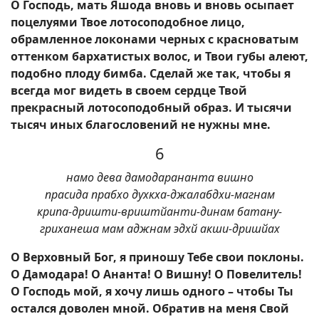
О Господь, мать Яшода вновь и вновь осыпает
поцелуями Твое лотосоподобное лицо,
обрамленное локонами черных с красноватым
оттенком бархатистых волос, и Твои губы алеют,
подобно плоду бимба. Сделай же так, чтобы я
всегда мог видеть в своем сердце Твой
прекрасный лотосоподобный образ. И тысячи
тысяч иных благословений не нужны мне.
6
намо дева дамодарананта вишно
прасида прабхо духкха-джалабдхи-магнам
крипа-дришти-вриштйанти-динам батану-
гриханеша мам аджнам эдхй акши-дришйах
О Верховный Бог, я приношу Тебе свои поклоны.
О Дамодара! О Ананта! О Вишну! О Повелитель!
О Господь мой, я хочу лишь одного – чтобы Ты
остался доволен мной. Обратив на меня Свой