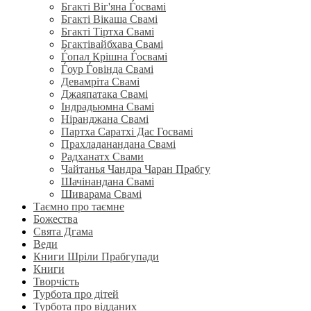
Бгакті Віг'яна Ѓосвамі
Бгакті Вікаша Свамі
Бгакті Тіртха Свамі
Бгактівайбхава Свамі
Ѓопал Крішна Ѓосвамі
Ѓоур Ѓовінда Свамі
Девамріта Свамі
Джаяпатака Свамі
Індрадьюмна Свамі
Ніранджана Свамі
Партха Саратхі Дас Госвамі
Прахладанандана Свамі
Радханатх Свами
Чайтанья Чандра Чаран Прабгу
Шачінандана Свамі
Шиварама Свамі
Таємно про таємне
Божества
Свята Дгама
Веди
Книги Шріли Прабгупади
Книги
Творчість
Турбота про дітей
Турбота про відданих