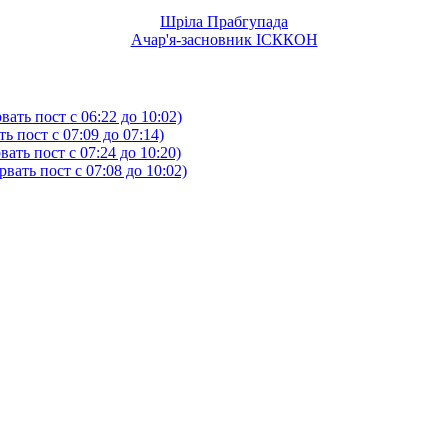
Шріла Прабгупада
Ачар'я-засновник ІСККОН
ать пост с 06:22 до 10:02)
 пост с 07:09 до 07:14)
ть пост с 07:24 до 10:20)
ать пост с 07:08 до 10:02)