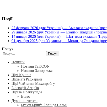
Події
27 февраля 2026 (для Украины) — Амалаки экадаши (прерв
29 января 2026 (для Украины) — Бхаими экадаши (прервать
14 января 2026 (для Украины) — Шат-тила экадаши (Прерва
01 декабря 2025 (для Украины) — Мокшада Экадаши (прерв
Пошук
Пошук
Новини
Новини ISKCON
Новини Запоріжжя
Шрі Крішна
Шріматі Радхарані
Шрі Чайтанья Махапрабгу
Біографії Ачар'їв
Шріла Прабгупада
Відео
Духовні вчителі
Бгакті Брінѓа Ѓовінда Свамі