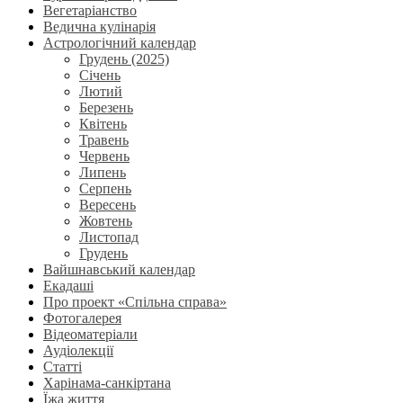
Вегетаріанство
Ведична кулінарія
Астрологічний календар
Грудень (2025)
Січень
Лютий
Березень
Квітень
Травень
Червень
Липень
Серпень
Вересень
Жовтень
Листопад
Грудень
Вайшнавський календар
Екадаші
Про проект «Спільна справа»
Фотогалерея
Відеоматеріали
Аудіолекції
Статті
Харінама-санкіртана
Їжа життя