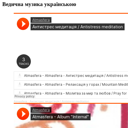
Ведична музика українською
Atmasfera
·
Антистрес медитація / Аntistress meditation