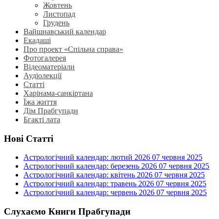
Жовтень
Листопад
Грудень
Вайшнавський календар
Екадаші
Про проект «Спільна справа»
Фотогалерея
Відеоматеріали
Аудіолекції
Статті
Харінама-санкіртана
Їжа життя
Дім Прабгупади
Бгакті лата
Нові Статті
Астрологічний календар: лютий 2026
07 червня 2025
Астрологічний календар: березень 2026
07 червня 2025
Астрологічний календар: квітень 2026
07 червня 2025
Астрологічний календар: травень 2026
07 червня 2025
Астрологічний календар: червень 2026
07 червня 2025
Слухаємо Книги Прабгупади