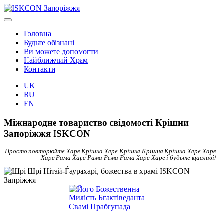
Головна
Будьте обізнані
Ви можете допомогти
Найближчий Храм
Контакти
UK
RU
EN
Міжнародне товариство свідомості Крішни
Запоріжжя ISKCON
Просто повторюйте Харе Крішна Харе Крішна Крішна Крішна Харе Харе
Харе Рама Харе Рама Рама Рама Харе Харе і будьте щасливі!