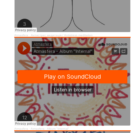
Atmasfera
·
Антистрес медитація / Аntistress meditation
Atmasfera
·
Atmasfera - Album "Internal"