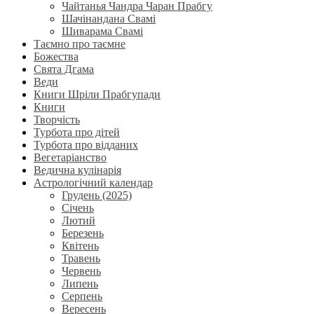
Чайтанья Чандра Чаран Прабгу
Шачінандана Свамі
Шиварама Свамі
Таємно про таємне
Божества
Свята Дгама
Веди
Книги Шріли Прабгупади
Книги
Творчість
Турбота про дітей
Турбота про відданих
Вегетаріанство
Ведична кулінарія
Астрологічний календар
Грудень (2025)
Січень
Лютий
Березень
Квітень
Травень
Червень
Липень
Серпень
Вересень