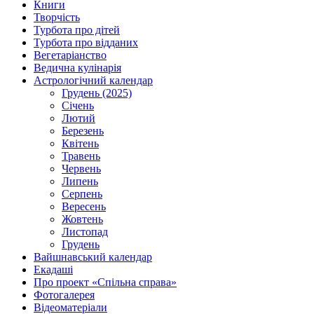
Книги
Творчість
Турбота про дітей
Турбота про відданих
Вегетаріанство
Ведична кулінарія
Астрологічний календар
Грудень (2025)
Січень
Лютий
Березень
Квітень
Травень
Червень
Липень
Серпень
Вересень
Жовтень
Листопад
Грудень
Вайшнавський календар
Екадаші
Про проект «Спільна справа»
Фотогалерея
Відеоматеріали