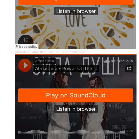
Atmasfera
·
Atmasfera - Album "...Forgotten Love"