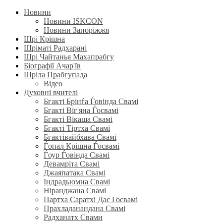
Новини
Новини ISKCON
Новини Запоріжжя
Шрі Крішна
Шріматі Радхарані
Шрі Чайтанья Махапрабгу
Біографії Ачар'їв
Шріла Прабгупада
Відео
Духовні вчителі
Бгакті Брінѓа Ѓовінда Свамі
Бгакті Віг'яна Ѓосвамі
Бгакті Вікаша Свамі
Бгакті Тіртха Свамі
Бгактівайбхава Свамі
Ѓопал Крішна Ѓосвамі
Ѓоур Ѓовінда Свамі
Девамріта Свамі
Джаяпатака Свамі
Індрадьюмна Свамі
Ніранджана Свамі
Партха Саратхі Дас Госвамі
Прахладанандана Свамі
Радханатх Свами