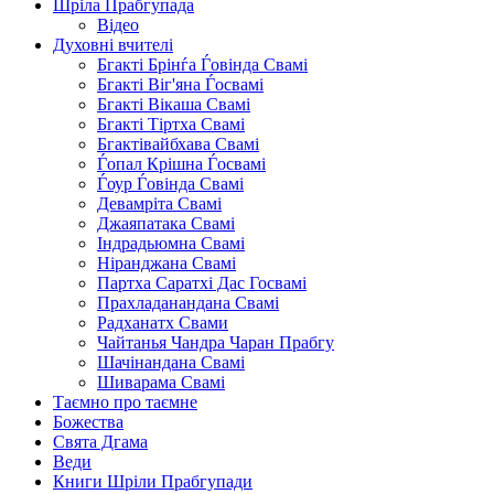
Шріла Прабгупада
Відео
Духовні вчителі
Бгакті Брінѓа Ѓовінда Свамі
Бгакті Віг'яна Ѓосвамі
Бгакті Вікаша Свамі
Бгакті Тіртха Свамі
Бгактівайбхава Свамі
Ѓопал Крішна Ѓосвамі
Ѓоур Ѓовінда Свамі
Девамріта Свамі
Джаяпатака Свамі
Індрадьюмна Свамі
Ніранджана Свамі
Партха Саратхі Дас Госвамі
Прахладанандана Свамі
Радханатх Свами
Чайтанья Чандра Чаран Прабгу
Шачінандана Свамі
Шиварама Свамі
Таємно про таємне
Божества
Свята Дгама
Веди
Книги Шріли Прабгупади