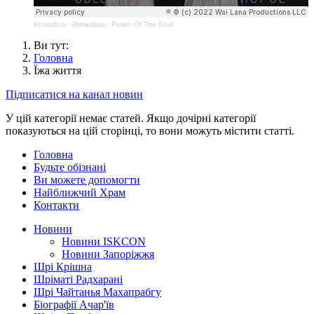
Atmasfera
·
Atmasfera - Power Of The Soul
Ви тут:
Головна
Їжа життя
Підписатися на канал новин
У цій категорії немає статей. Якщо дочірні категорії
показуються на цій сторінці, то вони можуть містити статті.
Головна
Будьте обізнані
Ви можете допомогти
Найближчий Храм
Контакти
Новини
Новини ISKCON
Новини Запоріжжя
Шрі Крішна
Шріматі Радхарані
Шрі Чайтанья Махапрабгу
Біографії Ачар'їв