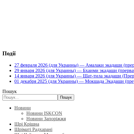
Події
27 февраля 2026 (для Украины) — Амалаки экадаши (прерв
29 января 2026 (для Украины) — Бхаими экадаши (прервать
14 января 2026 (для Украины) — Шат-тила экадаши (Прерва
01 декабря 2025 (для Украины) — Мокшада Экадаши (прерв
Пошук
Пошук
Новини
Новини ISKCON
Новини Запоріжжя
Шрі Крішна
Шріматі Радхарані