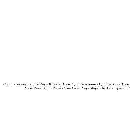
Просто повторюйте Харе Крішна Харе Крішна Крішна Крішна Харе Харе
Харе Рама Харе Рама Рама Рама Харе Харе і будьте щасливі!