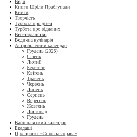
Веди
Книги Шріли Прабгупади
Книги
Творчість
Турбота про дітей
Турбота про відданих
Вегетаріанство
Ведична кулінарія
Астрологічний календар
Грудень (2025)
Січень
Лютий
Березень
Квітень
Травень
Червень
Липень
Серпень
Вересень
Жовтень
Листопад
Грудень
Вайшнавський календар
Екадаші
Про проект «Спільна справа»