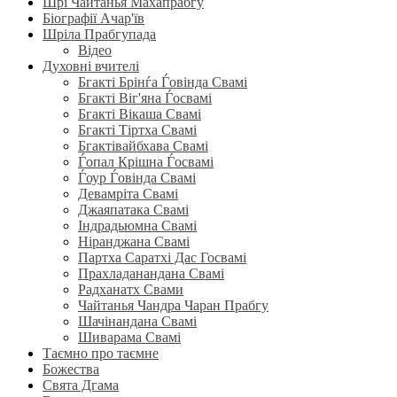
Шрі Чайтанья Махапрабгу
Біографії Ачар'їв
Шріла Прабгупада
Відео
Духовні вчителі
Бгакті Брінѓа Ѓовінда Свамі
Бгакті Віг'яна Ѓосвамі
Бгакті Вікаша Свамі
Бгакті Тіртха Свамі
Бгактівайбхава Свамі
Ѓопал Крішна Ѓосвамі
Ѓоур Ѓовінда Свамі
Девамріта Свамі
Джаяпатака Свамі
Індрадьюмна Свамі
Ніранджана Свамі
Партха Саратхі Дас Госвамі
Прахладанандана Свамі
Радханатх Свами
Чайтанья Чандра Чаран Прабгу
Шачінандана Свамі
Шиварама Свамі
Таємно про таємне
Божества
Свята Дгама