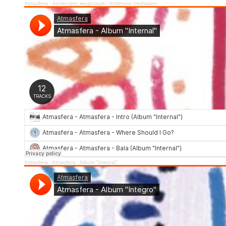
Atmasfera
·
Антистрес медитація / Аntistress meditation
Atmasfera
·
Atmasfera - Album "Internal"