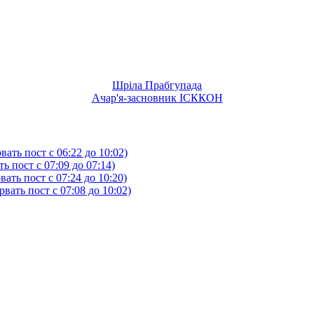
Шріла Прабгупада
Ачар'я-засновник ІСККОН
ать пост с 06:22 до 10:02)
 пост с 07:09 до 07:14)
ть пост с 07:24 до 10:20)
ать пост с 07:08 до 10:02)