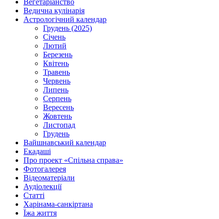
Вегетаріанство
Ведична кулінарія
Астрологічний календар
Грудень (2025)
Січень
Лютий
Березень
Квітень
Травень
Червень
Липень
Серпень
Вересень
Жовтень
Листопад
Грудень
Вайшнавський календар
Екадаші
Про проект «Спільна справа»
Фотогалерея
Відеоматеріали
Аудіолекції
Статті
Харінама-санкіртана
Їжа життя