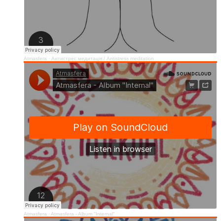
Atmasfera
·
Антистрес медитація / Аntistress meditation
Atmasfera
·
Atmasfera - Album "Internal"