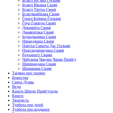
Бгакті Віг'яна Ѓосвамі
Бгакті Вікаша Свамі
Бгакті Тіртха Свамі
Бгактівайбхава Свамі
Ѓопал Крішна Ѓосвамі
Ѓоур Ѓовінда Свамі
Девамріта Свамі
Джаяпатака Свамі
Індрадьюмна Свамі
Ніранджана Свамі
Партха Саратхі Дас Госвамі
Прахладанандана Свамі
Радханатх Свами
Чайтанья Чандра Чаран Прабгу
Шачінандана Свамі
Шиварама Свамі
Таємно про таємне
Божества
Свята Дгама
Веди
Книги Шріли Прабгупади
Книги
Творчість
Турбота про дітей
Турбота про відданих