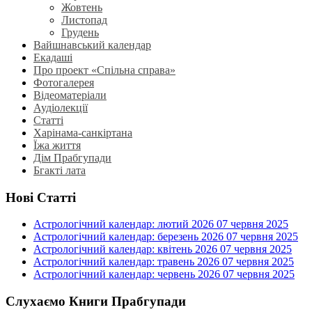
Жовтень
Листопад
Грудень
Вайшнавський календар
Екадаші
Про проект «Спільна справа»
Фотогалерея
Відеоматеріали
Аудіолекції
Статті
Харінама-санкіртана
Їжа життя
Дім Прабгупади
Бгакті лата
Нові Статті
Астрологічний календар: лютий 2026
07 червня 2025
Астрологічний календар: березень 2026
07 червня 2025
Астрологічний календар: квітень 2026
07 червня 2025
Астрологічний календар: травень 2026
07 червня 2025
Астрологічний календар: червень 2026
07 червня 2025
Слухаємо Книги Прабгупади