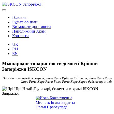
Головна
Будьте обізнані
Ви можете допомогти
Найближчий Храм
Контакти
UK
RU
EN
Міжнародне товариство свідомості Крішни
Запоріжжя ISKCON
Просто повторюйте Харе Крішна Харе Крішна Крішна Крішна Харе Харе
Харе Рама Харе Рама Рама Рама Харе Харе і будьте щасливі!