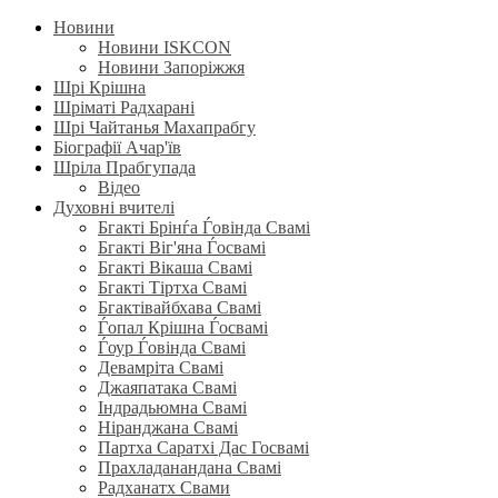
Новини
Новини ISKCON
Новини Запоріжжя
Шрі Крішна
Шріматі Радхарані
Шрі Чайтанья Махапрабгу
Біографії Ачар'їв
Шріла Прабгупада
Відео
Духовні вчителі
Бгакті Брінѓа Ѓовінда Свамі
Бгакті Віг'яна Ѓосвамі
Бгакті Вікаша Свамі
Бгакті Тіртха Свамі
Бгактівайбхава Свамі
Ѓопал Крішна Ѓосвамі
Ѓоур Ѓовінда Свамі
Девамріта Свамі
Джаяпатака Свамі
Індрадьюмна Свамі
Ніранджана Свамі
Партха Саратхі Дас Госвамі
Прахладанандана Свамі
Радханатх Свами