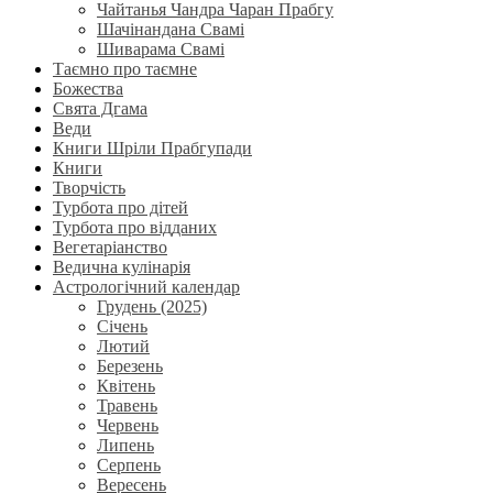
Чайтанья Чандра Чаран Прабгу
Шачінандана Свамі
Шиварама Свамі
Таємно про таємне
Божества
Свята Дгама
Веди
Книги Шріли Прабгупади
Книги
Творчість
Турбота про дітей
Турбота про відданих
Вегетаріанство
Ведична кулінарія
Астрологічний календар
Грудень (2025)
Січень
Лютий
Березень
Квітень
Травень
Червень
Липень
Серпень
Вересень