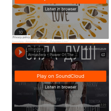
Atmasfera
·
Atmasfera - Album "...Forgotten Love"