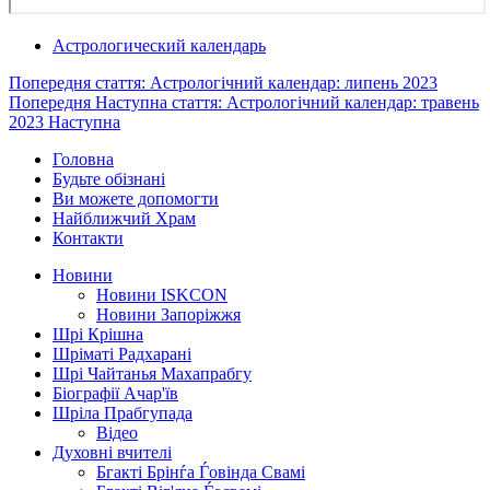
Астрологический календарь
Попередня стаття: Астрологічний календар: липень 2023
Попередня
Наступна стаття: Астрологічний календар: травень
2023
Наступна
Головна
Будьте обізнані
Ви можете допомогти
Найближчий Храм
Контакти
Новини
Новини ISKCON
Новини Запоріжжя
Шрі Крішна
Шріматі Радхарані
Шрі Чайтанья Махапрабгу
Біографії Ачар'їв
Шріла Прабгупада
Відео
Духовні вчителі
Бгакті Брінѓа Ѓовінда Свамі