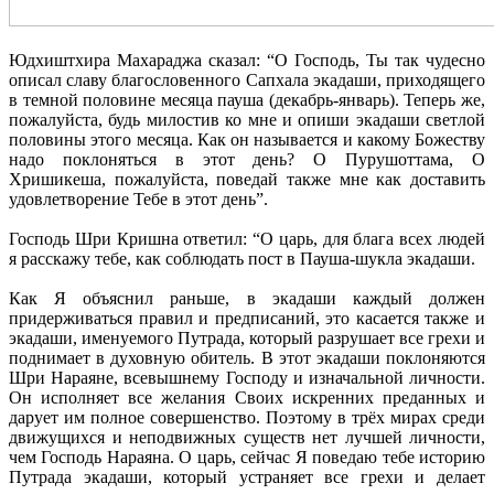
Юдхиштхира Махараджа сказал: “О Господь, Ты так чудесно
описал славу благословенного Сапхала экадаши, приходящего
в темной половине месяца пауша (декабрь-январь). Теперь же,
пожалуйста, будь милостив ко мне и опиши экадаши светлой
половины этого месяца. Как он называется и какому Божеству
надо поклоняться в этот день? О Пурушоттама, О
Хришикеша, пожалуйста, поведай также мне как доставить
удовлетворение Тебе в этот день”.
Господь Шри Кришна ответил: “О царь, для блага всех людей
я расскажу тебе, как соблюдать пост в Пауша-шукла экадаши.
Как Я объяснил раньше, в экадаши каждый должен
придерживаться правил и предписаний, это касается также и
экадаши, именуемого Путрада, который разрушает все грехи и
поднимает в духовную обитель. В этот экадаши поклоняются
Шри Нараяне, всевышнему Господу и изначальной личности.
Он исполняет все желания Своих искренних преданных и
дарует им полное совершенство. Поэтому в трёх мирах среди
движущихся и неподвижных существ нет лучшей личности,
чем Господь Нараяна. О царь, сейчас Я поведаю тебе историю
Путрада экадаши, который устраняет все грехи и делает