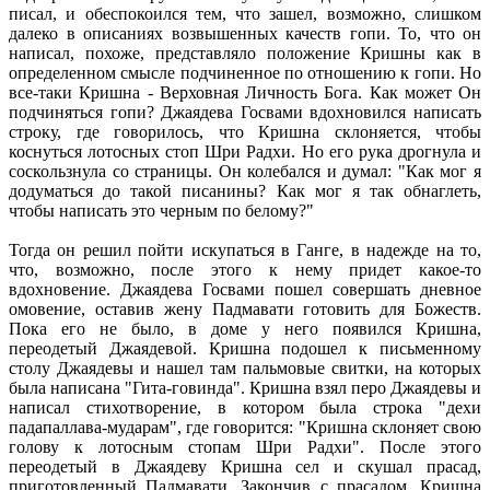
писал, и обеспокоился тем, что зашел, возможно, слишком
далеко в описаниях возвышенных качеств гопи. То, что он
написал, похоже, представляло положение Кришны как в
определенном смысле подчиненное по отношению к гопи. Но
все-таки Кришна - Верховная Личность Бога. Как может Он
подчиняться гопи? Джаядева Госвами вдохновился написать
строку, где говорилось, что Кришна склоняется, чтобы
коснуться лотосных стоп Шри Радхи. Но его рука дрогнула и
соскользнула со страницы. Он колебался и думал: "Как мог я
додуматься до такой писанины? Как мог я так обнаглеть,
чтобы написать это черным по белому?"
Тогда он решил пойти искупаться в Ганге, в надежде на то,
что, возможно, после этого к нему придет какое-то
вдохновение. Джаядева Госвами пошел совершать дневное
омовение, оставив жену Падмавати готовить для Божеств.
Пока его не было, в доме у него появился Кришна,
переодетый Джаядевой. Кришна подошел к письменному
столу Джаядевы и нашел там пальмовые свитки, на которых
была написана "Гита-говинда". Кришна взял перо Джаядевы и
написал стихотворение, в котором была строка "дехи
падапаллава-мударам", где говорится: "Кришна склоняет свою
голову к лотосным стопам Шри Радхи". После этого
переодетый в Джаядеву Кришна сел и скушал прасад,
приготовленный Падмавати. Закончив с прасадом, Кришна