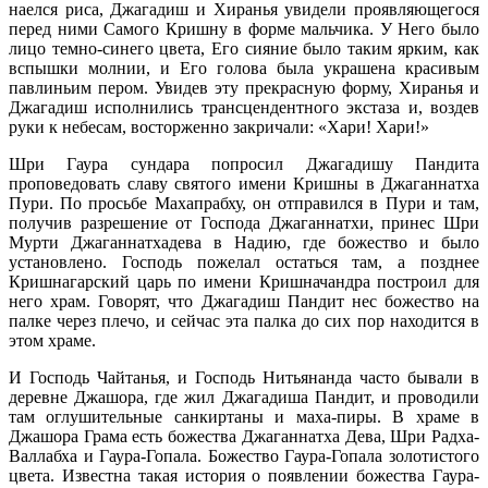
наелся риса, Джагадиш и Хиранья увидели проявляющегося
перед ними Самого Кришну в форме мальчика. У Него было
лицо темно-синего цвета, Его сияние было таким ярким, как
вспышки молнии, и Его голова была украшена красивым
павлиньим пером. Увидев эту прекрасную форму, Хиранья и
Джагадиш исполнились трансцендентного экстаза и, воздев
руки к небесам, восторженно закричали: «Хари! Хари!»
Шри Гаура сундара попросил Джагадишу Пандита
проповедовать славу святого имени Кришны в Джаганнатха
Пури. По просьбе Махапрабху, он отправился в Пури и там,
получив разрешение от Господа Джаганнатхи, принес Шри
Мурти Джаганнатхадева в Надию, где божество и было
установлено. Господь пожелал остаться там, а позднее
Кришнагарский царь по имени Кришначандра построил для
него храм. Говорят, что Джагадиш Пандит нес божество на
палке через плечо, и сейчас эта палка до сих пор находится в
этом храме.
И Господь Чайтанья, и Господь Нитьянанда часто бывали в
деревне Джашорa, где жил Джагадиша Пандит, и проводили
там оглушительные санкиртаны и маха-пиры. В храме в
Джашора Грама есть божества Джаганнатха Дева, Шри Радха-
Валлабха и Гаура-Гопала. Божество Гаура-Гопала золотистого
цвета. Известна такая история о появлении божества Гаура-