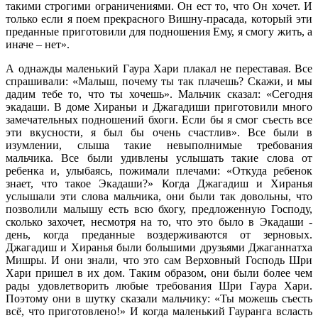
такими строгими ограничениями. Он ест то, что Он хочет. И
только если я поем прекрасного Вишну-прасада, который эти
преданные приготовили для подношения Ему, я смогу жить, а
иначе – нет».
А однажды маленький Гаура Хари плакал не переставая. Все
спрашивали: «Малыш, почему ты так плачешь? Скажи, и мы
дадим тебе то, что ты хочешь». Мальчик сказал: «Сегодня
экадаши. В доме Хираньи и Джагадиши приготовили много
замечательных подношений бхоги. Если бы я смог съесть все
эти вкусности, я был бы очень счастлив». Все были в
изумлении, слыша такие невыполнимые требования
мальчика. Все были удивлены услышать такие слова от
ребенка и, улыбаясь, пожимали плечами: «Откуда ребенок
знает, что такое Экадаши?» Когда Джагадиш и Хиранья
услышали эти слова мальчика, они были так довольны, что
позволили малышу есть всю бхогу, предложенную Господу,
сколько захочет, несмотря на то, что это было в Экадаши -
день, когда преданные воздерживаются от зерновых.
Джагадиш и Хиранья были большими друзьями Джаганнатха
Мишры. И они знали, что это сам Верховный Господь Шри
Хари пришел в их дом. Таким образом, они были более чем
рады удовлетворить любые требования Шри Гаура Хари.
Поэтому они в шутку сказали мальчику: «Ты можешь съесть
всё, что приготовлено!» И когда маленький Гауранга всласть