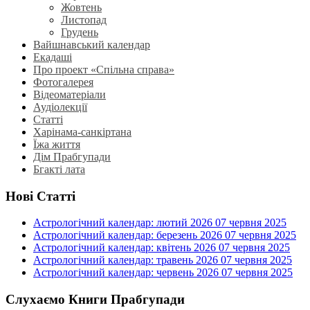
Жовтень
Листопад
Грудень
Вайшнавський календар
Екадаші
Про проект «Спільна справа»
Фотогалерея
Відеоматеріали
Аудіолекції
Статті
Харінама-санкіртана
Їжа життя
Дім Прабгупади
Бгакті лата
Нові Статті
Астрологічний календар: лютий 2026
07 червня 2025
Астрологічний календар: березень 2026
07 червня 2025
Астрологічний календар: квітень 2026
07 червня 2025
Астрологічний календар: травень 2026
07 червня 2025
Астрологічний календар: червень 2026
07 червня 2025
Слухаємо Книги Прабгупади