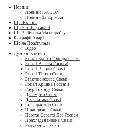
Новини
Новини ISKCON
Новини Запоріжжя
Шрі Крішна
Шріматі Радхарані
Шрі Чайтанья Махапрабгу
Біографії Ачар'їв
Шріла Прабгупада
Відео
Духовні вчителі
Бгакті Брінѓа Ѓовінда Свамі
Бгакті Віг'яна Ѓосвамі
Бгакті Вікаша Свамі
Бгакті Тіртха Свамі
Бгактівайбхава Свамі
Ѓопал Крішна Ѓосвамі
Ѓоур Ѓовінда Свамі
Девамріта Свамі
Джаяпатака Свамі
Індрадьюмна Свамі
Ніранджана Свамі
Партха Саратхі Дас Госвамі
Прахладанандана Свамі
Радханатх Свами