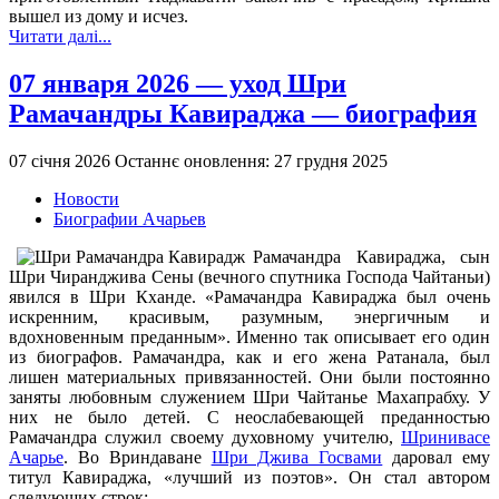
вышел из дому и исчез.
Читати далі...
07 января 2026 — уход Шри
Рамачандры Кавираджа — биография
07 січня 2026
Останнє оновлення: 27 грудня 2025
Новости
Биографии Ачарьев
Рамачандра Кавираджа, сын
Шри Чиранджива Сены (вечного спутника Господа Чайтаньи)
явился в Шри Кханде. «Рамачандра Кавираджа был очень
искренним, красивым, разумным, энергичным и
вдохновенным преданным». Именно так описывает его один
из биографов. Рамачандра, как и его жена Ратанала, был
лишен материальных привязанностей. Они были постоянно
заняты любовным служением Шри Чайтанье Махапрабху. У
них не было детей. С неослабевающей преданностью
Рамачандра служил своему духовному учителю,
Шринивасе
Ачарье
. Во Вриндаване
Шри Джива Госвами
даровал ему
титул Кавираджа, «лучший из поэтов». Он стал автором
следующих строк: