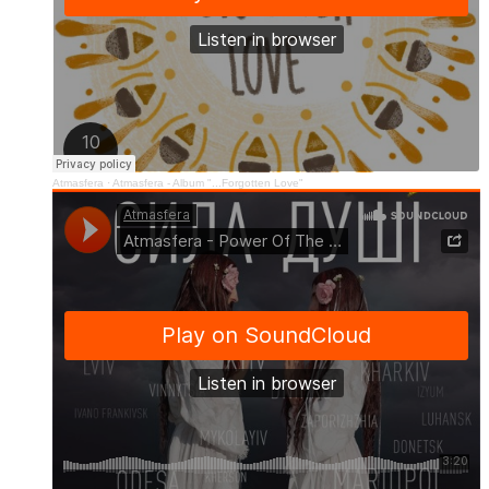
Atmasfera
·
Atmasfera - Album "...Forgotten Love"