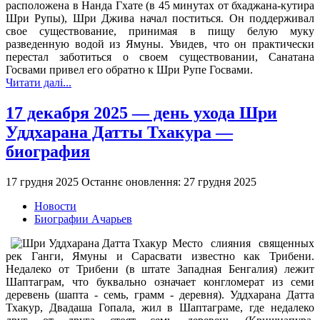
расположена в Нанда Гхате (в 45 минутах от бхаджана-кутира
Шри Рупы), Шри Джива начал поститься. Он поддерживал
свое существование, принимая в пищу белую муку
разведенную водой из Ямуны. Увидев, что он практически
перестал заботиться о своем существовании, Санатана
Госвами привел его обратно к Шри Рупе Госвами.
Читати далі...
17 декабря 2025 — день ухода Шри
Уддхарана Датты Тхакура —
биография
17 грудня 2025
Останнє оновлення: 27 грудня 2025
Новости
Биографии Ачарьев
Место слияния священных
рек Ганги, Ямуны и Сарасвати известно как Трибени.
Недалеко от Трибени (в штате Западная Бенгалия) лежит
Шаптаграм, что буквально означает конгломерат из семи
деревень (шапта - семь, грамм - деревня). Уддхарана Датта
Тхакур, Двадаша Гопала, жил в Шаптаграме, где недалеко