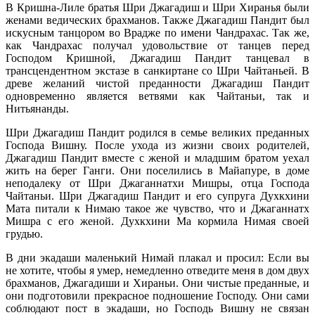
В Кришна-Лиле братья Шри Джагадиш и Шри Хиранья были
женами ведических брахманов. Также Джагадиш Пандит был
искусным танцором во Врадже по имени Чандрахас. Так же,
как Чандрахас получал удовольствие от танцев перед
Господом Кришной, Джагадиш Пандит танцевал в
трансцендентном экстазе в санкиртане со Шри Чайтаньей. В
древе желаний чистой преданности Джагадиш Пандит
одновременно является ветвями как Чайтаньи, так и
Нитьянанды.
Шри Джагадиш Пандит родился в семье великих преданных
Господа Вишну. После ухода из жизни своих родителей,
Джагадиш Пандит вместе с женой и младшим братом уехал
жить на берег Ганги. Они поселились в Майапуре, в доме
неподалеку от Шри Джаганнатхи Мишры, отца Господа
Чайтаньи. Шри Джагадиш Пандит и его супруга Духкхини
Мата питали к Нимаю такое же чувство, что и Джаганнатх
Мишра с его женой. Духкхини Ма кормила Нимая своей
грудью.
В дни экадаши маленький Нимай плакал и просил: Если вы
не хотите, чтобы я умер, немедленно отведите меня в дом двух
брахманов, Джагадиши и Хираньи. Они чистые преданные, и
они подготовили прекрасное подношение Господу. Они сами
соблюдают пост в экадаши, но Господь Вишну не связан