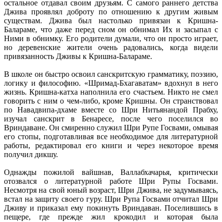
остальное отдавал своим друзьям. С самого раннего детства
Джива проявлял доброту по отношению к другим живым
существам. Джива был настолько привязан к Кришна-
Балараме, что даже перед сном он обнимал Их и засыпал с
Ними в обнимку. Его родители думали, что он просто играет,
но деревенские жители очень радовались, когда видели
привязанность Дживы к Кришна-Балараме.
В школе он быстро освоил санскритскую грамматику, поэзию,
логику и философию. «Шримад-Бхагаватам» вдохнул в него
жизнь. Кришна-катха наполнила его счастьем. Никто не смел
говорить с ним о чем-либо, кроме Кришны. Он странствовал
по Навадвипа-дхаме вместе со Шри Нитьянандой Прабху,
изучал санскрит в Бенаресе, после чего поселился во
Вриндаване. Он смиренно служил Шри Рупе Госвами, омывая
его стопы, подготавливая все необходимое для литературной
работы, редактировал его книги и через некоторое время
получил дикшу.
Однажды пожилой вайшнав, Валлабхачарья, критически
отозвался о литературной работе Шри Рупы Госвами.
Несмотря на свой юный возраст, Шри Джива, не задумываясь,
встал на защиту своего гуру. Шри Рупа Госвами отчитал Шри
Дживу и приказал ему покинуть Вриндаван. Поселившись в
пещере, где прежде жил крокодил и которая была