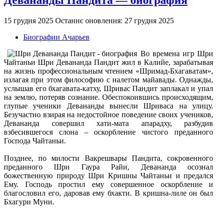
15 грудня 2025
Останнє оновлення: 27 грудня 2025
Биографии Ачарьев
Во времена игр Шри
Чайтаньи Шри Девананда Пандит жил в Калийе, зарабатывая
на жизнь профессиональным чтением «Шримад-Бхагаватам»,
излагая при этом философию с налетом майавады. Однажды,
услышав его бхагавата-катху, Шривас Пандит заплакал и упал
на землю, потеряв сознание. Обеспокоившись происходящим,
глупые ученики Девананды вынесли Шриваса на улицу.
Безучастно взирая на недостойное поведение своих учеников,
Девананда совершил хати-мата апарадху, разбудив
взбесившегося слона – оскорбление чистого преданного
Господа Чайтаньи.
Позднее, по милости Вакрешвары Пандита, сокровенного
преданного Шри Гаура Райи, Девананда осознал
божественную природу Шри Кришны Чайтаньи и предался
Ему. Господь простил ему совершенное оскорбление и
благословил его, даровав ему бхакти. В кришна-лиле он был
Бхагури Муни.