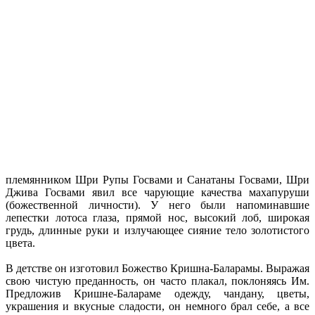
племянником Шри Рупы Госвами и Санатаны Госвами, Шри
Джива Госвами явил все чарующие качества махапуруши
(божественной личности). У него были напоминавшие
лепестки лотоса глаза, прямой нос, высокий лоб, широкая
грудь, длинные руки и излучающее сияние тело золотистого
цвета.
В детстве он изготовил Божество Кришна-Баларамы. Выражая
свою чистую преданность, он часто плакал, поклоняясь Им.
Предложив Кришне-Балараме одежду, чандану, цветы,
украшения и вкусные сладости, он немного брал себе, а все