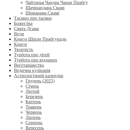
Чайтанья Чандра Чаран Прабгу
Шачінандана Свамі
Шиварама Свамі
Таємно про таємне
Божества
Свята Дгама
Веди
Книги Шріли Прабгупади
Книги
Творчість
Турбота про дітей
Турбота про відданих
Вегетаріанство
Ведична кулінарія
Астрологічний календар
Грудень (2025)
Січень
Лютий
Березень
Квітень
Травень
Червень
Липень
Серпень
Вересень