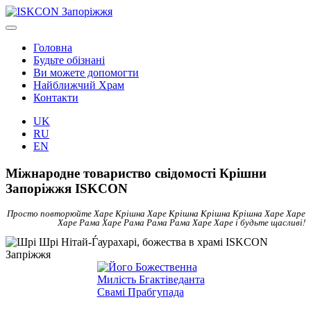
Головна
Будьте обізнані
Ви можете допомогти
Найближчий Храм
Контакти
UK
RU
EN
Міжнародне товариство свідомості Крішни
Запоріжжя ISKCON
Просто повторюйте Харе Крішна Харе Крішна Крішна Крішна Харе Харе
Харе Рама Харе Рама Рама Рама Харе Харе і будьте щасливі!