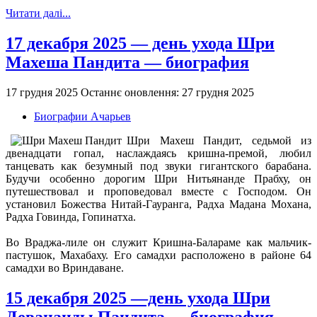
Читати далі...
17 декабря 2025 — день ухода Шри
Махеша Пандита — биография
17 грудня 2025
Останнє оновлення: 27 грудня 2025
Биографии Ачарьев
Шри Махеш Пандит, седьмой из
двенадцати гопал, наслаждаясь кришна-премой, любил
танцевать как безумный под звуки гигантского барабана.
Будучи особенно дорогим Шри Нитьянанде Прабху, он
путешествовал и проповедовал вместе с Господом. Он
установил Божества Нитай-Гауранга, Радха Мадана Мохана,
Радха Говинда, Гопинатха.
Во Враджа-лиле он служит Кришна-Балараме как мальчик-
пастушок, Махабаху. Его самадхи расположено в районе 64
самадхи во Вриндаване.
15 декабря 2025 —день ухода Шри
Девананды Пандита — биография