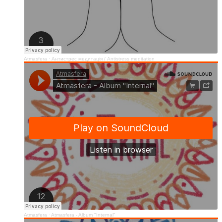
Atmasfera
·
Антистрес медитація / Аntistress meditation
Atmasfera
·
Atmasfera - Album "Internal"