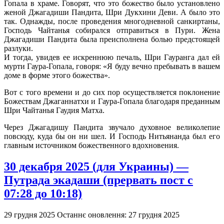
Гопала в храме. Говорят, что это божество было установлено
женой Джагадиши Пандита, Шри Дукхини Деви. А было это
так. Однажды, после проведения многодневной санкиртаны,
Господь Чайтанья собирался отправиться в Пури. Жена
Джагадиши Пандита была преисполнена болью предстоящей
разлуки.
И тогда, увидев ее искреннюю печаль, Шри Гауранга дал ей
мурти Гаура-Гопала, говоря: «Я буду вечно пребывать в вашем
доме в форме этого божества».
Вот с того времени и до сих пор осуществляется поклонение
Божествам Джаганнатхи и Гаура-Гопала благодаря преданным
Шри Чайтанья Гаудия Матха.
Через Джагадишу Пандита звучало духовное великолепие
повсюду, куда бы он ни шел. И Господь Нитьянанда был его
главным источником божественного вдохновения.
30 декабря 2025 (для Украины) —
Путрада экадаши (прервать пост с
07:28 до 10:18)
29 грудня 2025
Останнє оновлення: 27 грудня 2025