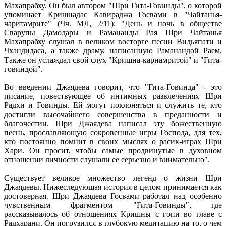
Махапрабху. Он был автором "Шри Гита-Говинды", о которой
упоминает Кришнадас Кавираджа Госвами в "Чайтанья-
чаритамрите" (Чч. МЛ, 2/11): "День и ночь в обществе
Сварупы Дамодары и Рамананды Рая Шри Чайтанья
Махапрабху слушал в великом восторге песни Видьяпати и
Чхандидаса, а также драму, написанную Раманандой Раем.
Также он услаждал свой слух "Кришна-карнамритой" и "Гита-
говиндой".
Во введении Джаядева говорит, что "Гита-Говинда" - это
писание, повествующее об интимных развлечениях Шри
Радхи и Говинды. Ей могут поклоняться и служить те, кто
достигли высочайшего совершенства в преданности и
благочестии. Шри Джаядева написал эту божественную
песнь, прославляющую сокровенные игры Господа, для тех,
кто постоянно помнит в своих мыслях о расик-играх Шри
Хари. Он просит, чтобы самые продвинутые в духовном
отношении личности слушали ее серьезно и внимательно".
Существует великое множество легенд о жизни Шри
Джаядевы. Нижеследующая история в целом принимается как
достоверная. Шри Джаядева Госвами работал над особенно
чувственным фрагментом "Гита-Говинды", где
рассказывалось об отношениях Кришны с гопи во главе с
Радхарани. Он погрузился в глубокую медитацию на то, о чем