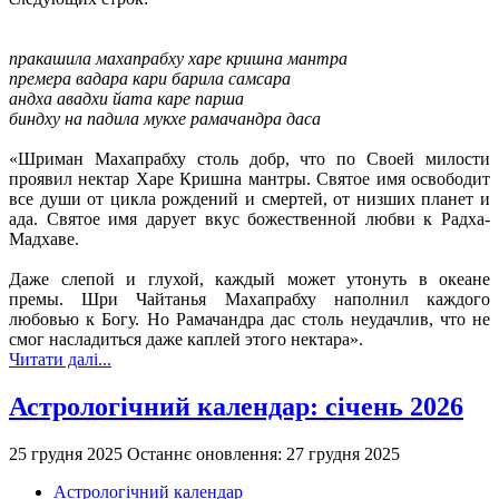
пракашила махапрабху харе кришна мантра
премера вадара кари барила самсара
андха авадхи йата каре парша
биндху на падила мукхе рамачандра даса
«Шриман Махапрабху столь добр, что по Своей милости
проявил нектар Харе Кришна мантры. Святое имя освободит
все души от цикла рождений и смертей, от низших планет и
ада. Святое имя дарует вкус божественной любви к Радха-
Мадхаве.
Даже слепой и глухой, каждый может утонуть в океане
премы. Шри Чайтанья Махапрабху наполнил каждого
любовью к Богу. Но Рамачандра дас столь неудачлив, что не
смог насладиться даже каплей этого нектара».
Читати далі...
Астрологічний календар: січень 2026
25 грудня 2025
Останнє оновлення: 27 грудня 2025
Астрологічний календар