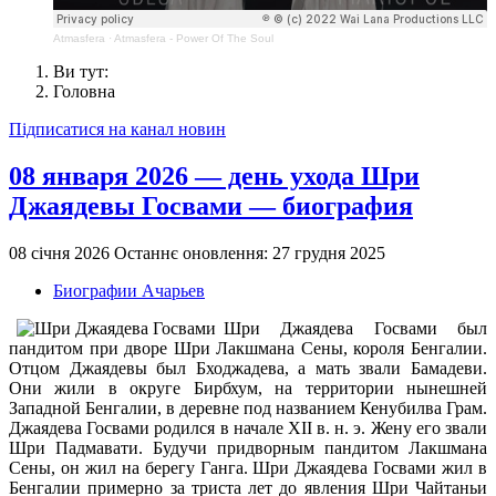
Atmasfera
·
Atmasfera - Power Of The Soul
Ви тут:
Головна
Підписатися на канал новин
08 января 2026 — день ухода Шри
Джаядевы Госвами — биография
08 січня 2026
Останнє оновлення: 27 грудня 2025
Биографии Ачарьев
Шри Джаядева Госвами был
пандитом при дворе Шри Лакшмана Сены, короля Бенгалии.
Отцом Джаядевы был Бходжадева, а мать звали Бамадеви.
Они жили в округе Бирбхум, на территории нынешней
Западной Бенгалии, в деревне под названием Кенубилва Грам.
Джаядева Госвами родился в начале XII в. н. э. Жену его звали
Шри Падмавати. Будучи придворным пандитом Лакшмана
Сены, он жил на берегу Ганга. Шри Джаядева Госвами жил в
Бенгалии примерно за триста лет до явления Шри Чайтаньи