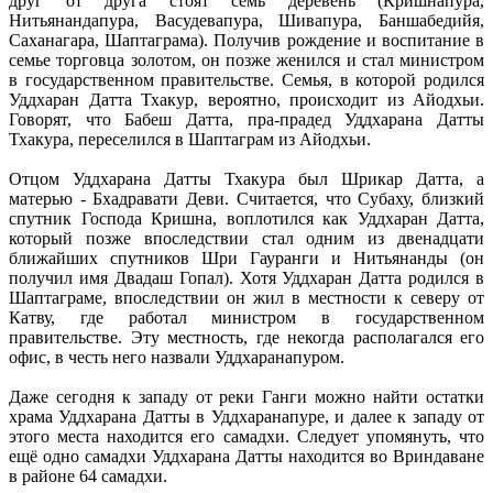
друг от друга стоят семь деревень (Кришнапура,
Нитьянандапура, Васудевапура, Шивапура, Баншабедийя,
Саханагара, Шаптаграма). Получив рождение и воспитание в
семье торговца золотом, он позже женился и стал министром
в государственном правительстве. Семья, в которой родился
Уддхаран Датта Тхакур, вероятно, происходит из Айодхьи.
Говорят, что Бабеш Датта, пра-прадед Уддхарана Датты
Тхакура, переселился в Шаптаграм из Айодхьи.
Отцом Уддхарана Датты Тхакура был Шрикар Датта, а
матерью - Бхадравати Деви. Считается, что Субаху, близкий
спутник Господа Кришна, воплотился как Уддхаран Датта,
который позже впоследствии стал одним из двенадцати
ближайших спутников Шри Гауранги и Нитьянанды (он
получил имя Двадаш Гопал). Хотя Уддхаран Датта родился в
Шаптаграме, впоследствии он жил в местности к северу от
Катву, где работал министром в государственном
правительстве. Эту местность, где некогда располагался его
офис, в честь него назвали Уддхаранапуром.
Даже сегодня к западу от реки Ганги можно найти остатки
храма Уддхарана Датты в Уддхаранапуре, и далее к западу от
этого места находится его самадхи. Следует упомянуть, что
ещё одно самадхи Уддхарана Датты находится во Вриндаване
в районе 64 самадхи.