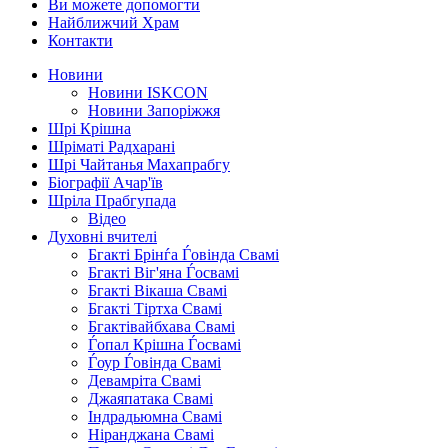
Ви можете допомогти
Найближчий Храм
Контакти
Новини
Новини ISKCON
Новини Запоріжжя
Шрі Крішна
Шріматі Радхарані
Шрі Чайтанья Махапрабгу
Біографії Ачар'їв
Шріла Прабгупада
Відео
Духовні вчителі
Бгакті Брінѓа Ѓовінда Свамі
Бгакті Віг'яна Ѓосвамі
Бгакті Вікаша Свамі
Бгакті Тіртха Свамі
Бгактівайбхава Свамі
Ѓопал Крішна Ѓосвамі
Ѓоур Ѓовінда Свамі
Девамріта Свамі
Джаяпатака Свамі
Індрадьюмна Свамі
Ніранджана Свамі