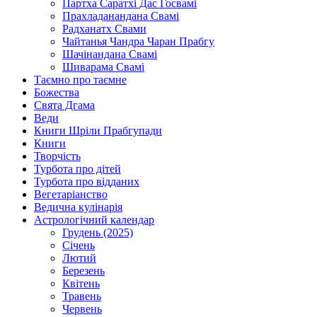
Партха Саратхі Дас Госвамі
Прахладанандана Свамі
Радханатх Свами
Чайтанья Чандра Чаран Прабгу
Шачінандана Свамі
Шиварама Свамі
Таємно про таємне
Божества
Свята Дгама
Веди
Книги Шріли Прабгупади
Книги
Творчість
Турбота про дітей
Турбота про відданих
Вегетаріанство
Ведична кулінарія
Астрологічний календар
Грудень (2025)
Січень
Лютий
Березень
Квітень
Травень
Червень