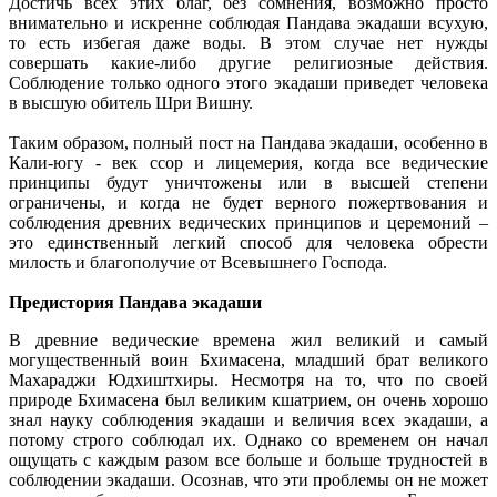
Достичь всех этих благ, без сомнения, возможно просто
внимательно и искренне соблюдая Пандава экадаши всухую,
то есть избегая даже воды. В этом случае нет нужды
совершать какие-либо другие религиозные действия.
Соблюдение только одного этого экадаши приведет человека
в высшую обитель Шри Вишну.
Таким образом, полный пост на Пандава экадаши, особенно в
Кали-югу - век ссор и лицемерия, когда все ведические
принципы будут уничтожены или в высшей степени
ограничены, и когда не будет верного пожертвования и
соблюдения древних ведических принципов и церемоний –
это единственный легкий способ для человека обрести
милость и благополучие от Всевышнего Господа.
Предистория Пандава экадаши
В древние ведические времена жил великий и самый
могущественный воин Бхимасена, младший брат великого
Махараджи Юдхиштхиры. Несмотря на то, что по своей
природе Бхимасена был великим кшатрием, он очень хорошо
знал науку соблюдения экадаши и величия всех экадаши, а
потому строго соблюдал их. Однако со временем он начал
ощущать с каждым разом все больше и больше трудностей в
соблюдении экадаши. Осознав, что эти проблемы он не может