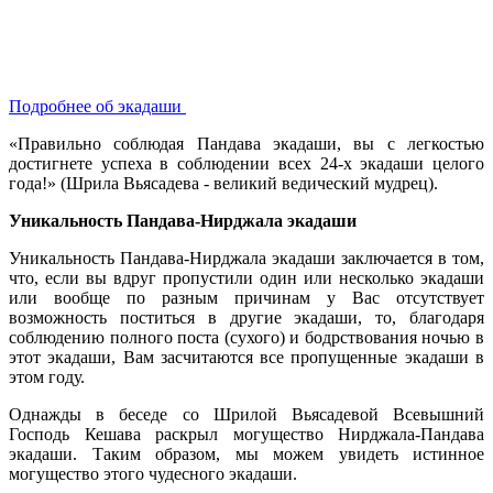
Подробнее об экадаши
«Правильно соблюдая Пандава экадаши, вы с легкостью
достигнете успеха в соблюдении всех 24-х экадаши целого
года!» (Шрила Вьясадева - великий ведический мудрец).
Уникальность Пандава-Нирджала экадаши
Уникальность Пандава-Нирджала экадаши заключается в том,
что, если вы вдруг пропустили один или несколько экадаши
или вообще по разным причинам у Вас отсутствует
возможность поститься в другие экадаши, то, благодаря
соблюдению полного поста (сухого) и бодрствования ночью в
этот экадаши, Вам засчитаются все пропущенные экадаши в
этом году.
Однажды в беседе со Шрилой Вьясадевой Всевышний
Господь Кешава раскрыл могущество Нирджала-Пандава
экадаши. Таким образом, мы можем увидеть истинное
могущество этого чудесного экадаши.