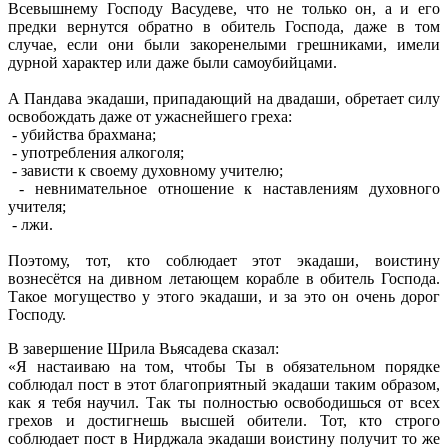
Всевышнему Господу Васудеве, что не только он, а и его
предки вернутся обратно в обитель Господа, даже в том
случае, если они были закоренелыми грешниками, имели
дурной характер или даже были самоубийцами.
А Пандава экадаши, припадающий на двадаши, обретает силу
освобождать даже от ужаснейшего греха:
- убийства брахмана;
- употребления алкоголя;
- зависти к своему духовному учителю;
- невнимательное отношение к наставлениям духовного
учителя;
- лжи.
Поэтому, тот, кто соблюдает этот экадаши, воистину
вознесётся на дивном летающем корабле в обитель Господа.
Такое могущество у этого экадаши, и за это он очень дорог
Господу.
В завершение Шрила Вьясадева сказал:
«Я настаиваю на том, чтобы Ты в обязательном порядке
соблюдал пост в этот благоприятный экадаши таким образом,
как я тебя научил. Так ты полностью освободишься от всех
грехов и достигнешь высшей обители. Тот, кто строго
соблюдает пост в Нирджала экадаши воистину получит то же