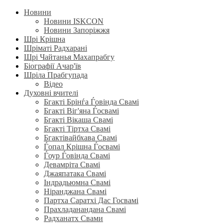
Новини
Новини ISKCON
Новини Запоріжжя
Шрі Крішна
Шріматі Радхарані
Шрі Чайтанья Махапрабгу
Біографії Ачар'їв
Шріла Прабгупада
Відео
Духовні вчителі
Бгакті Брінѓа Ѓовінда Свамі
Бгакті Віг'яна Ѓосвамі
Бгакті Вікаша Свамі
Бгакті Тіртха Свамі
Бгактівайбхава Свамі
Ѓопал Крішна Ѓосвамі
Ѓоур Ѓовінда Свамі
Девамріта Свамі
Джаяпатака Свамі
Індрадьюмна Свамі
Ніранджана Свамі
Партха Саратхі Дас Госвамі
Прахладанандана Свамі
Радханатх Свами