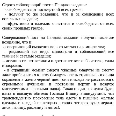
Строго соблюдающий пост в Пандава экадаши:
- освобождается от последствий всех грехов;
- получит то же воздаяние, что и за соблюдение всех
остальных экадаши;
- эффективно и надежно очистится и освободится от всех
своих прошлых грехов.
Совершающий пост на Пандава экадаши, получит такое же
воздаяние, что и:
- совершающий омовения во всех местах паломничества;
- раздающий все виды милостыни и соблюдающий все
темные и светлые экадаши;
- истинно станет великим и достигнет всего: богатства, силы
и здоровья;
- в страшный момент смерти ужасные ямадуты не смогут
даже приблизиться к нему (ямадуты очень страшные - их лица
окрашены в желто-черный цвет, они никогда не расстаются с
огромными дубинами и постоянно вертят в воздухе
мистическими веревками паша). Такая преданная душа будет
взята в высшую обитель Господа Вишну вишнудутами, чьи
трансцендентно прекрасные тела одеты в пышные желтые
одежды, и каждый из которых в своих четырех руках держит
диск, палицу, раковину и лотос).