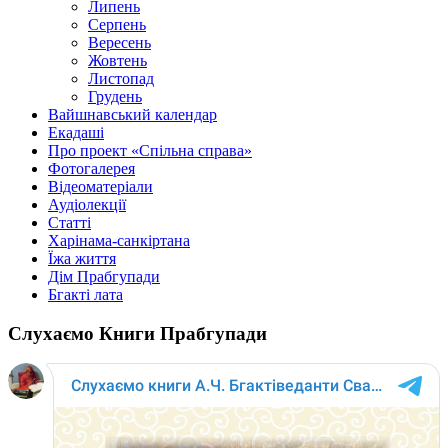
Липень
Серпень
Вересень
Жовтень
Листопад
Грудень
Вайшнавський календар
Екадаші
Про проект «Спільна справа»
Фотогалерея
Відеоматеріали
Аудіолекції
Статті
Харінама-санкіртана
Їжа життя
Дім Прабгупади
Бгакті лата
Слухаємо Книги Прабгупади