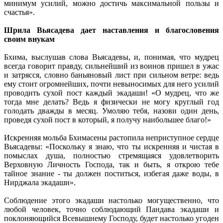
минимум усилий, можно достичь максимальной пользы и
счастья».
Шрила Вьясадева дает наставления и благословения
своим внукам
Бхима, выслушав слова Вьясадевы, и, понимая, что мудрец
всегда говорит правду, сильнейший из воинов пришел в ужас
и затрясся, словно баньяновый лист при сильном ветре: ведь
ему стоит огромнейших, почти невыносимых для него усилий
проводить сухой пост каждый экадаши! «О мудрец, что же
тогда мне делать? Ведь я физически не могу круглый год
голодать дважды в месяц. Умоляю тебя, назови один день,
проведя сухой пост в который, я получу наибольшее благо!»
Искренняя мольба Бхимасены растопила неприступное сердце
Вьясадевы: «Поскольку я знаю, что ты искренняя и чистая в
помыслах душа, полностью стремящаяся удовлетворить
Верховную Личность Господа, так и быть, я открою тебе
тайное знание - ты должен поститься, избегая даже воды, в
Нирджала экадаши».
Соблюдение этого экадаши настолько могущественно, что
любой человек, точно соблюдающий Пандава экадаши и
поклоняющийся Всевышнему Господу, будет настолько угоден