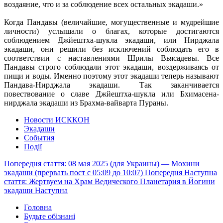
воздаяние, что и за соблюдение всех остальных экадаши.»
Когда Пандавы (величайшие, могущественные и мудрейшие
личности) услышали о благах, которые достигаются
соблюдением Джйештха-шукла экадаши, или Нирджала
экадаши, они решили без исключений соблюдать его в
соответствии с наставлениями Шрилы Вьясадевы. Все
Пандавы строго соблюдали этот экадаши, воздерживаясь от
пищи и воды. Именно поэтому этот экадаши теперь называют
Пандава-Нирджала экадаши. Так заканчивается
повествование о славе Джйештха-шукла или Бхимасена-
нирджала экадаши из Брахма-вайварта Пураны.
Новости ИСККОН
Экадаши
События
Події
Попередня стаття: 08 мая 2025 (для Украины) — Мохини
экадаши (прервать пост с 05:09 до 10:07)
Попередня
Наступна
стаття: Жертвуем на Храм Ведического Планетария в Йогини
экадаши
Наступна
Головна
Будьте обізнані