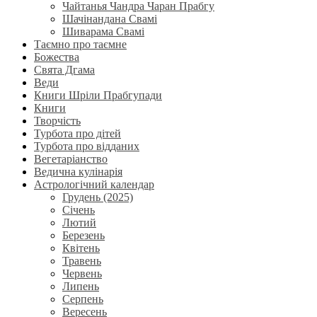
Чайтанья Чандра Чаран Прабгу
Шачінандана Свамі
Шиварама Свамі
Таємно про таємне
Божества
Свята Дгама
Веди
Книги Шріли Прабгупади
Книги
Творчість
Турбота про дітей
Турбота про відданих
Вегетаріанство
Ведична кулінарія
Астрологічний календар
Грудень (2025)
Січень
Лютий
Березень
Квітень
Травень
Червень
Липень
Серпень
Вересень