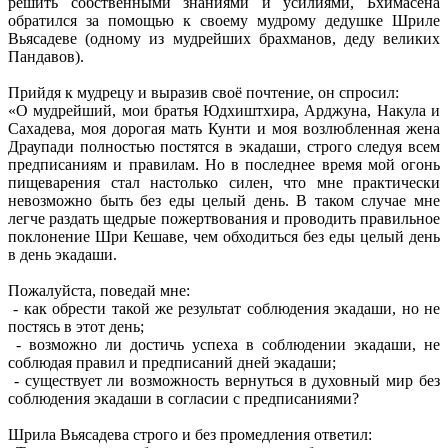
решить собственными знаниями и усилиями, Бхимасена
обратился за помощью к своему мудрому дедушке Шриле
Вьясадеве (одному из мудрейших брахманов, деду великих
Пандавов).
Прийдя к мудрецу и выразив своё почтение, он спросил:
«О мудрейший, мои братья Юдхиштхира, Арджуна, Накула и
Сахадева, моя дорогая мать Кунти и моя возлюбленная жена
Драупади полностью постятся в экадаши, строго следуя всем
предписаниям и правилам. Но в последнее время мой огонь
пищеварения стал настолько силен, что мне практически
невозможно быть без еды целый день. В таком случае мне
легче раздать щедрые пожертвования и проводить правильное
поклонение Шри Кешаве, чем обходиться без еды целый день
в день экадаши.
Пожалуйста, поведай мне:
- как обрести такой же результат соблюдения экадаши, но не
постясь в этот день;
- возможно ли достичь успеха в соблюдении экадаши, не
соблюдая правил и предписаний дней экадаши;
- существует ли возможность вернуться в духовный мир без
соблюдения экадаши в согласии с предписаниями?
Шрила Вьясадева строго и без промедления ответил: