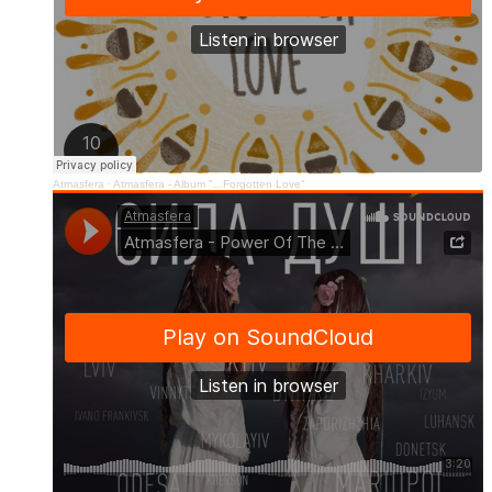
Atmasfera
·
Atmasfera - Album "...Forgotten Love"