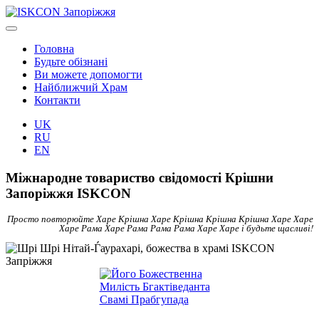
Головна
Будьте обізнані
Ви можете допомогти
Найближчий Храм
Контакти
UK
RU
EN
Міжнародне товариство свідомості Крішни
Запоріжжя ISKCON
Просто повторюйте Харе Крішна Харе Крішна Крішна Крішна Харе Харе
Харе Рама Харе Рама Рама Рама Харе Харе і будьте щасливі!