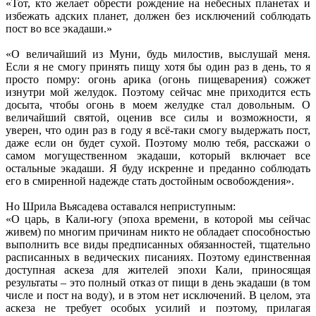
«Тот, кто желает обрести рождение на небесных планетах и
избежать адских планет, должен без исключений соблюдать
пост во все экадаши.»
«О величайший из Муни, будь милостив, выслушай меня.
Если я не смогу принять пищу хотя бы один раз в день, то я
просто помру: огонь арика (огонь пищеварения) сожжет
изнутри мой желудок. Поэтому сейчас мне приходится есть
досыта, чтобы огонь в моем желудке стал довольным. О
величайший святой, оценив все силы и возможности, я
уверен, что один раз в году я всё-таки смогу выдержать пост,
даже если он будет сухой. Поэтому молю тебя, расскажи о
самом могущественном экадаши, который включает все
остальные экадаши. Я буду искренне и преданно соблюдать
его в смиренной надежде стать достойным освобождения».
Но Шрила Вьясадева оставался неприступным:
«О царь, в Кали-югу (эпоха времени, в которой мы сейчас
живем) по многим причинам никто не обладает способностью
выполнить все виды предписанных обязанностей, тщательно
расписанных в ведических писаниях. Поэтому единственная
доступная аскеза для жителей эпохи Кали, приносящая
результаты – это полный отказ от пищи в день экадаши (в том
числе и пост на воду), и в этом нет исключений. В целом, эта
аскеза не требует особых усилий и поэтому, прилагая