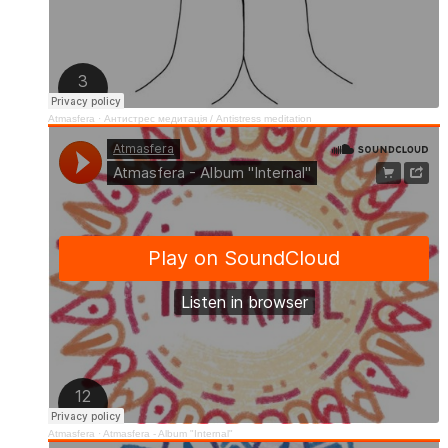
Atmasfera
·
Антистрес медитація / Аntistress meditation
Atmasfera
·
Atmasfera - Album "Internal"