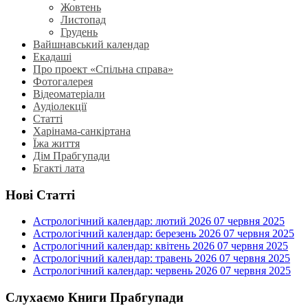
Жовтень
Листопад
Грудень
Вайшнавський календар
Екадаші
Про проект «Спільна справа»
Фотогалерея
Відеоматеріали
Аудіолекції
Статті
Харінама-санкіртана
Їжа життя
Дім Прабгупади
Бгакті лата
Нові Статті
Астрологічний календар: лютий 2026
07 червня 2025
Астрологічний календар: березень 2026
07 червня 2025
Астрологічний календар: квітень 2026
07 червня 2025
Астрологічний календар: травень 2026
07 червня 2025
Астрологічний календар: червень 2026
07 червня 2025
Слухаємо Книги Прабгупади