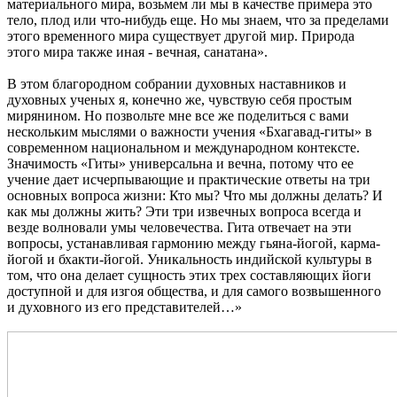
материального мира, возьмем ли мы в качестве примера это
тело, плод или что-нибудь еще. Но мы знаем, что за пределами
этого временного мира существует другой мир. Природа
этого мира также иная - вечная, санатана».
В этом благородном собрании духовных наставников и
духовных ученых я, конечно же, чувствую себя простым
мирянином. Но позвольте мне все же поделиться с вами
нескольким мыслями о важности учения «Бхагавад-гиты» в
современном национальном и международном контексте.
Значимость «Гиты» универсальна и вечна, потому что ее
учение дает исчерпывающие и практические ответы на три
основных вопроса жизни: Кто мы? Что мы должны делать? И
как мы должны жить? Эти три извечных вопроса всегда и
везде волновали умы человечества. Гита отвечает на эти
вопросы, устанавливая гармонию между гьяна-йогой, карма-
йогой и бхакти-йогой. Уникальность индийской культуры в
том, что она делает сущность этих трех составляющих йоги
доступной и для изгоя общества, и для самого возвышенного
и духовного из его представителей…»