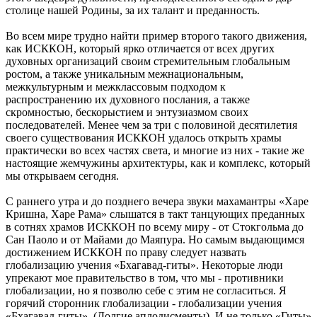
столице нашей Родины, за их талант и преданность.
Во всем мире трудно найти пример второго такого движения,
как ИСККОН, который ярко отличается от всех других
духовных организаций своим стремительным глобальным
ростом, а также уникальным межнациональным,
межкультурным и межклассовым подходом к
распространению их духовного послания, а также
скромностью, бескорыстием и энтузиазмом своих
последователей. Менее чем за три с половиной десятилетия
своего существования ИСККОН удалось открыть храмы
практически во всех частях света, и многие из них - такие же
настоящие жемчужины архитектуры, как и комплекс, который
мы открываем сегодня.
С раннего утра и до позднего вечера звуки махамантры «Харе
Кришна, Харе Рама» слышатся в такт танцующих преданных
в сотнях храмов ИСККОН по всему миру - от Стокгольма до
Сан Паоло и от Майами до Маяпура. Но самым выдающимся
достижением ИСККОН по праву следует назвать
глобализацию учения «Бхагавад-гиты». Некоторые люди
упрекают мое правительство в том, что мы - противники
глобализации, но я позволю себе с этим не согласиться. Я
горячий сторонник глобализации - глобализации учения
«Бхагавад-гиты». (Долгие аплодисменты). И не только «Гиты»