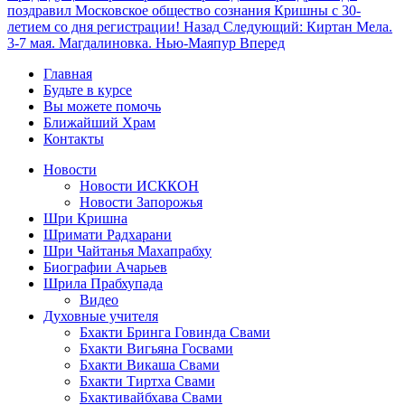
поздравил Московское общество сознания Кришны с 30-
летием со дня регистрации!
Назад
Следующий: Киртан Мела.
3-7 мая. Магдалиновка. Нью-Маяпур
Вперед
Главная
Будьте в курсе
Вы можете помочь
Ближайший Храм
Контакты
Новости
Новости ИСККОН
Новости Запорожья
Шри Кришна
Шримати Радхарани
Шри Чайтанья Махапрабху
Биографии Ачарьев
Шрила Прабхупада
Видео
Духовные учителя
Бхакти Бринга Говинда Свами
Бхакти Вигьяна Госвами
Бхакти Викаша Свами
Бхакти Тиртха Свами
Бхактивайбхава Свами