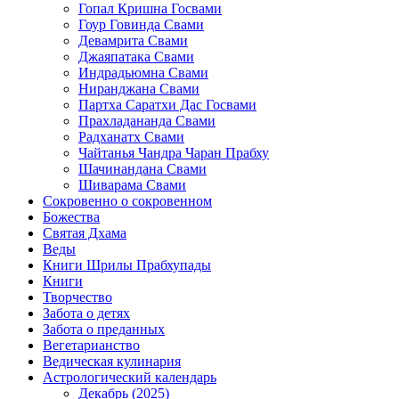
Гопал Кришна Госвами
Гоур Говинда Свами
Девамрита Свами
Джаяпатака Свами
Индрадьюмна Свами
Ниранджана Свами
Партха Саратхи Дас Госвами
Прахладананда Свами
Радханатх Свами
Чайтанья Чандра Чаран Прабху
Шачинандана Свами
Шиварама Свами
Сокровенно о сокровенном
Божества
Святая Дхама
Веды
Книги Шрилы Прабхупады
Книги
Творчество
Забота о детях
Забота о преданных
Вегетарианство
Ведическая кулинария
Астрологический календарь
Декабрь (2025)