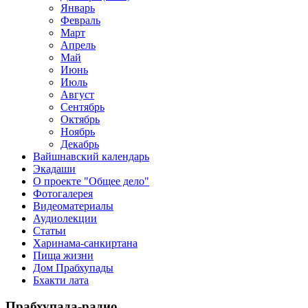
Январь
Февраль
Март
Апрель
Май
Июнь
Июль
Август
Сентябрь
Октябрь
Ноябрь
Декабрь
Вайшнавский календарь
Экадаши
О проекте "Общее дело"
Фотогалерея
Видеоматериалы
Аудиолекции
Статьи
Харинама-санкиртана
Пища жизни
Дом Прабхупады
Бхакти лата
Прабхупада-радио