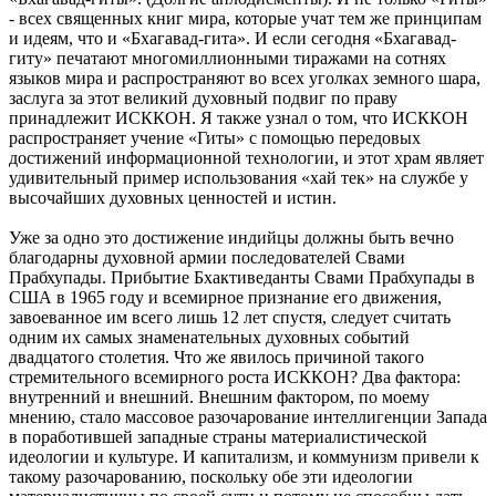
- всех священных книг мира, которые учат тем же принципам
и идеям, что и «Бхагавад-гита». И если сегодня «Бхагавад-
гиту» печатают многомиллионными тиражами на сотнях
языков мира и распространяют во всех уголках земного шара,
заслуга за этот великий духовный подвиг по праву
принадлежит ИСККОН. Я также узнал о том, что ИСККОН
распространяет учение «Гиты» с помощью передовых
достижений информационной технологии, и этот храм являет
удивительный пример использования «хай тек» на службе у
высочайших духовных ценностей и истин.
Уже за одно это достижение индийцы должны быть вечно
благодарны духовной армии последователей Свами
Прабхупады. Прибытие Бхактиведанты Свами Прабхупады в
США в 1965 году и всемирное признание его движения,
завоеванное им всего лишь 12 лет спустя, следует считать
одним их самых знаменательных духовных событий
двадцатого столетия. Что же явилось причиной такого
стремительного всемирного роста ИСККОН? Два фактора:
внутренний и внешний. Внешним фактором, по моему
мнению, стало массовое разочарование интеллигенции Запада
в поработившей западные страны материалистической
идеологии и культуре. И капитализм, и коммунизм привели к
такому разочарованию, поскольку обе эти идеологии