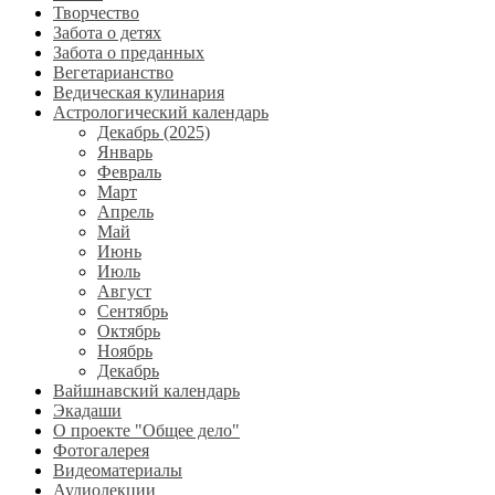
Творчество
Забота о детях
Забота о преданных
Вегетарианство
Ведическая кулинария
Астрологический календарь
Декабрь (2025)
Январь
Февраль
Март
Апрель
Май
Июнь
Июль
Август
Сентябрь
Октябрь
Ноябрь
Декабрь
Вайшнавский календарь
Экадаши
О проекте "Общее дело"
Фотогалерея
Видеоматериалы
Аудиолекции