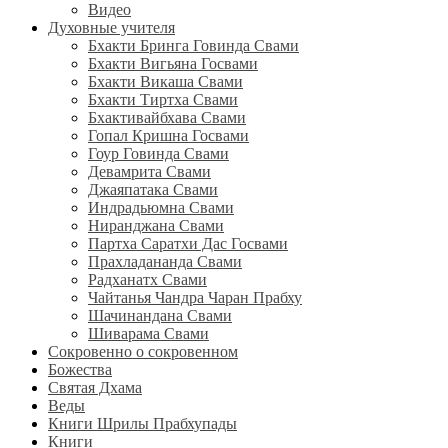
Видео
Духовные учителя
Бхакти Бринга Говинда Свами
Бхакти Вигьяна Госвами
Бхакти Викаша Свами
Бхакти Тиртха Свами
Бхактивайбхава Свами
Гопал Кришна Госвами
Гоур Говинда Свами
Девамрита Свами
Джаяпатака Свами
Индрадьюмна Свами
Ниранджана Свами
Партха Саратхи Дас Госвами
Прахладананда Свами
Радханатх Свами
Чайтанья Чандра Чаран Прабху
Шачинандана Свами
Шиварама Свами
Сокровенно о сокровенном
Божества
Святая Дхама
Веды
Книги Шрилы Прабхупады
Книги