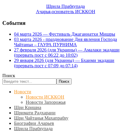
Шрила Прабхупада
Ачарья-основатель ИСККОН
События
04 марта 2026 — Фестиваль Джаганнатхи Мишры
03 марта 2026 - празднование Дня явления Господа
Чайтаньи – ГАУРА ПУРНИМА
27 февраля 2026 (для Украины) — Амалаки экадаши
(прервать пост с 06:22 до 10:02)
29 января 2026 (для Украины) — Бхаими экадаши
(прервать пост с 07:09 до 07:14)
Поиск
Поиск
Новости
Новости ИСККОН
Новости Запорожья
Шри Кришна
Шримати Радхарани
Шри Чайтанья Махапрабху
Биографии Ачарьев
Шрила Прабхупада