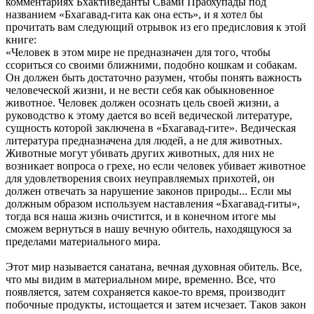
комментариях Бхактиведанты Свами Прабхупады под
названием «Бхагавад-гита как она есть», и я хотел бы
прочитать вам следующий отрывок из его предисловия к этой
книге:
«Человек в этом мире не предназначен для того, чтобы
ссориться со своими ближними, подобно кошкам и собакам.
Он должен быть достаточно разумен, чтобы понять важность
человеческой жизни, и не вести себя как обыкновенное
животное. Человек должен осознать цель своей жизни, а
руководство к этому дается во всей ведической литературе,
сущность которой заключена в «Бхагавад-гите». Ведическая
литература предназначена для людей, а не для животных.
Животные могут убивать других животных, для них не
возникает вопроса о грехе, но если человек убивает животное
для удовлетворения своих неуправляемых прихотей, он
должен отвечать за нарушение законов природы... Если мы
должным образом используем наставления «Бхагавад-гиты»,
тогда вся наша жизнь очистится, и в конечном итоге мы
сможем вернуться в нашу вечную обитель, находящуюся за
пределами материального мира.
Этот мир называется санатана, вечная духовная обитель. Все,
что мы видим в материальном мире, временно. Все, что
появляется, затем сохраняется какое-то время, производит
побочные продукты, истощается и затем исчезает. Таков закон