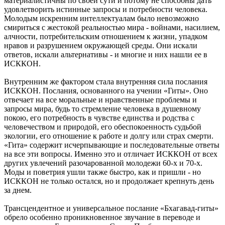
материалистичны по своей сути и потому не способны дать
удовлетворить истинные запросы и потребности человека.
Молодым искренним интеллектуалам было невозможно
смириться с жестокой реальностью мира - войнами, насилием,
алчности, потребительским отношением к жизни, упадком
нравов и разрушением окружающей среды. Они искали
ответов, искали альтернативы - и многие и них нашли ее в
ИСККОН.
Внутренним же фактором стала внутренняя сила послания
ИСККОН. Послания, основанного на учении «Гиты». Оно
отвечает на все моральные и нравственные проблемы и
запросы мира, будь то стремление человека в душевному
покою, его потребность в чувстве единства и родства с
человечеством и природой, его обеспокоенность судьбой
экологии, его отношение к работе и долгу или страх смерти.
«Гита» содержит исчерпывающие и последовательные ответы
на все эти вопросы. Именно это и отличает ИСККОН от всех
других увлечений разочарованной молодежи 60-х и 70-х.
Моды и поветрия ушли также быстро, как и пришли - но
ИСККОН не только остался, но и продолжает крепнуть день
за днем.
Трансцендентное и универсальное послание «Бхагавад-гиты»
обрело особенно проникновенное звучание в переводе и