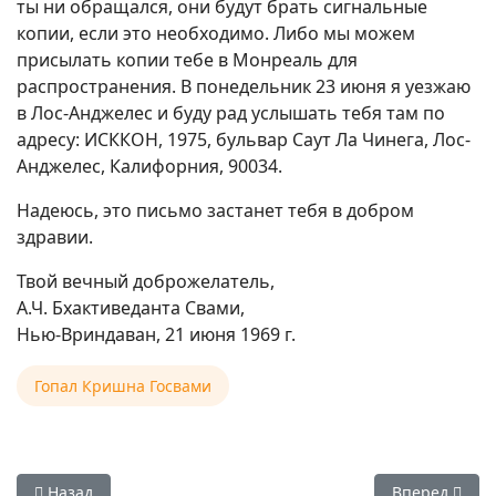
ты ни обращался, они будут брать сигнальные
копии, если это необходимо. Либо мы можем
присылать копии тебе в Монреаль для
распространения. В понедельник 23 июня я уезжаю
в Лос-Анджелес и буду рад услышать тебя там по
адресу: ИСККОН, 1975, бульвар Саут Ла Чинега, Лос-
Анджелес, Калифорния, 90034.
Надеюсь, это письмо застанет тебя в добром
здравии.
Твой вечный доброжелатель,
А.Ч. Бхактиведанта Свами,
Нью-Вриндаван, 21 июня 1969 г.
Гопал Кришна Госвами
Предыдущий: Е.С. Гопал Кришна Госвами — Послание учен
Следующий: Е
Назад
Вперед