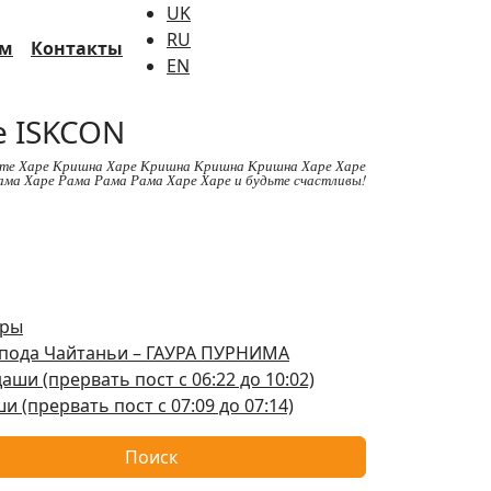
UK
RU
ам
Контакты
EN
 ISKCON
те Харе Кришна Харе Кришна Кришна Кришна Харе Харе
ама Харе Рама Рама Рама Харе Харе и будьте счастливы!
шры
оспода Чайтаньи – ГАУРА ПУРНИМА
ши (прервать пост с 06:22 до 10:02)
 (прервать пост с 07:09 до 07:14)
Поиск