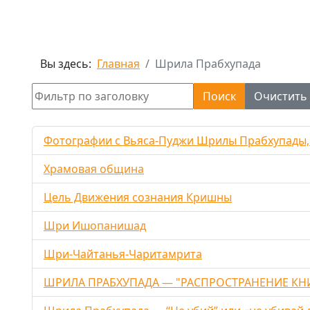
Вы здесь:
Главная
Шрила Прабхупада
Фильтр по заголовку
Поиск
Очистить
Фотографии с Вьяса-Пуджи Шрилы Прабхупады,
Храмовая община
Цель Движения сознания Кришны
Шри Ишопанишад
Шри-Чайтанья-Чаритамрита
ШРИЛА ПРАБХУПАДА — "РАСПРОСТРАНЕНИЕ КНИ