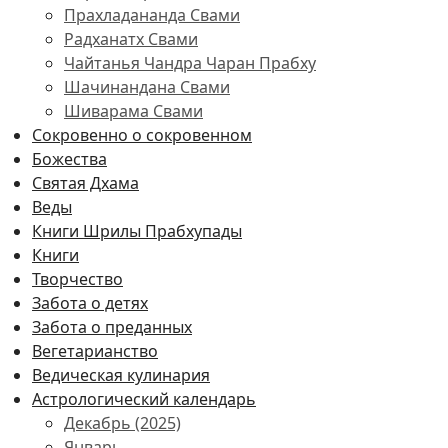
Прахладананда Свами
Радханатх Свами
Чайтанья Чандра Чаран Прабху
Шачинандана Свами
Шиварама Свами
Сокровенно о сокровенном
Божества
Святая Дхама
Веды
Книги Шрилы Прабхупады
Книги
Творчество
Забота о детях
Забота о преданных
Вегетарианство
Ведическая кулинария
Астрологический календарь
Декабрь (2025)
Январь