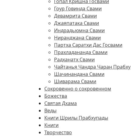
Гопал Кришна Госвами
Гоур Говинда Свами
Девамрита Свами
Джаяпатака Свами
Индрадьюмна Свами
Ниранджана Свами
Партха Саратхи Дас Госвами
Прахладананда Свами
Радханатх Свами
Чайтанья Чандра Чаран Прабху
Шачинандана Свами
Шиварама Свами
Сокровенно о сокровенном
Божества
Святая Дхама
Веды
Книги Шрилы Прабхупады
Книги
Творчество