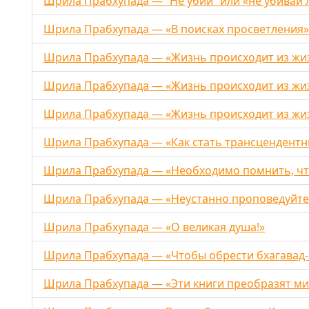
Шрила Прабхупада — “Не убий” или «не убивай 
Шрила Прабхупада — «В поисках просветления»
Шрила Прабхупада — «Жизнь происходит из жиз
Шрила Прабхупада — «Жизнь происходит из жиз
Шрила Прабхупада — «Жизнь происходит из жиз
Шрила Прабхупада — «Как стать трансцендентн
Шрила Прабхупада — «Необходимо помнить, чт
Шрила Прабхупада — «Неустанно проповедуйте
Шрила Прабхупада — «О великая душа!»
Шрила Прабхупада — «Чтобы обрести бхагавад-
Шрила Прабхупада — «Эти книги преобразят м