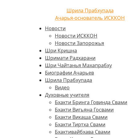
Шрила Прабхупада
Ачарья-основатель ИСККОН
Новости
Новости ИСККОН
Новости Запорожья
Шри Кришна
Шримати Радхарани
Шри Чайтанья Махапрабху
Биографии Ачарьев
Шрила Прабхупада
Видео
Духовные учителя
Бхакти Бринга Говинда Свами
Бхакти Вигьяна Госвами
Бхакти Викаша Свами
Бхакти Тиртха Свами
Бхактивайбхава Свами