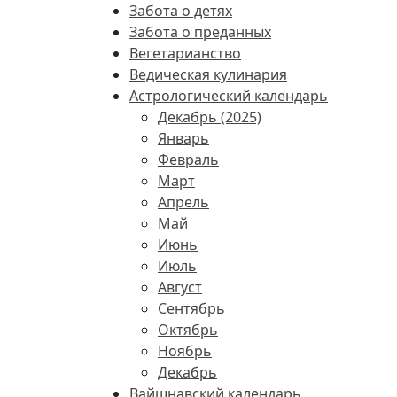
Забота о детях
Забота о преданных
Вегетарианство
Ведическая кулинария
Астрологический календарь
Декабрь (2025)
Январь
Февраль
Март
Апрель
Май
Июнь
Июль
Август
Сентябрь
Октябрь
Ноябрь
Декабрь
Вайшнавский календарь