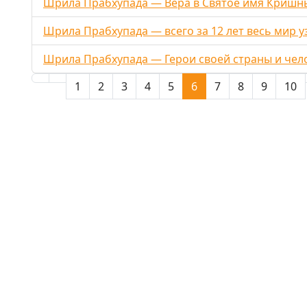
Шрила Прабхупада — Вера в Святое имя Кришн
Шрила Прабхупада — всего за 12 лет весь мир 
Шрила Прабхупада — Герои своей страны и чел
1
2
3
4
5
6
7
8
9
10