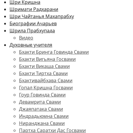
Шри Кришна
Шримати Радхарани
Шри Чайтанья Махапрабху
Биографии Ачарьев
Шрила Прабхупада
Видео
Духовные учителя
Бхакти Бринга Говинда Свами
Бхакти Вигьяна Госвами
Бхакти Викаша Свами
Бхакти Тиртха Свами
Бхактивайбхава Свами
Гопал Кришна Госвами
Гоур Говинда Свами
Девамрита Свами
Джаяпатака Свами
Индрадьюмна Свами
Ниранджана Свами
Партха Саратхи Дас Госвами