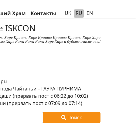
UK
RU
EN
ший Храм
Контакты
е ISKCON
те Харе Кришна Харе Кришна Кришна Кришна Харе Харе
ма Харе Рама Рама Рама Харе Харе и будьте счастливы!
шры
оспода Чайтаньи – ГАУРА ПУРНИМА
аши (прервать пост с 06:22 до 10:02)
и (прервать пост с 07:09 до 07:14)
Поиск