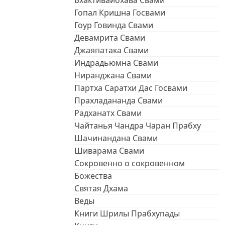
Бхактивайбхава Свами
Гопал Кришна Госвами
Гоур Говинда Свами
Девамрита Свами
Джаяпатака Свами
Индрадьюмна Свами
Ниранджана Свами
Партха Саратхи Дас Госвами
Прахладананда Свами
Радханатх Свами
Чайтанья Чандра Чаран Прабху
Шачинандана Свами
Шиварама Свами
Сокровенно о сокровенном
Божества
Святая Дхама
Веды
Книги Шрилы Прабхупады