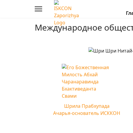
Гл
Международное общест
Шрила Прабхупада
Ачарья-основатель ИСККОН