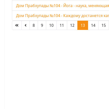
Дом Прабхупады №104 - Йога - наука, меняющая 
Дом Прабхупады №104 - Каждому достанется кап
8
9
10
11
12
13
14
15