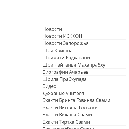
Новости
Новости ИСККОН
Новости Запорожья
Шри Кришна
Шримати Радхарани
Шри Чайтанья Махапрабху
Биографии Ачарьев
Шрила Прабхупада
Видео
Духовные учителя
Бхакти Бринга Говинда Свами
Бхакти Вигьяна Госвами
Бхакти Викаша Свами
Бхакти Тиртха Свами