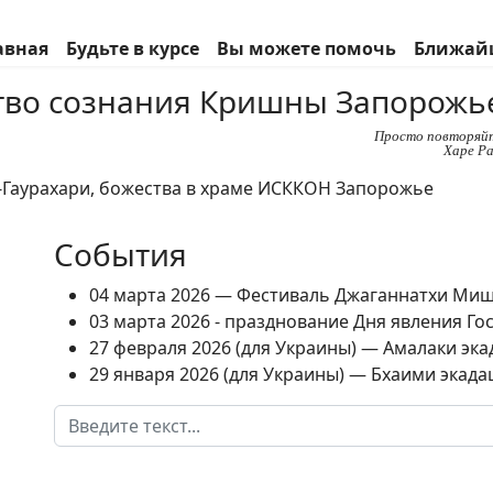
авная
Будьте в курсе
Вы можете помочь
Ближай
во сознания Кришны Запорожь
Просто повторяй
Харе Ра
События
04 марта 2026 — Фестиваль Джаганнатхи Ми
03 марта 2026 - празднование Дня явления Г
27 февраля 2026 (для Украины) — Амалаки экад
29 января 2026 (для Украины) — Бхаими экадаш
Поиск
Type 2 or more characters for results.