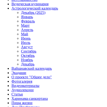
Ведическая кулинария
Астрологический календарь
Декабрь (2025)
Январь
Февраль
Март
Апрель
Май
Июнь
Июль
Август
Сентябрь
Октябрь
Ноябрь
Декабрь
Вайшнавский календарь
Экадаши
О проекте "Общее дело"
Фотогалерея
Видеоматериалы
Аудиолекции
Статьи
Харинама-санкиртана
Пища жизни