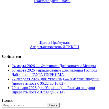
Шрила Прабхупада
Ачарья-основатель ИСККОН
События
04 марта 2026 — Фестиваль Джаганнатхи Мишры
03 марта 2026 - празднование Дня явления Господа
Чайтаньи – ГАУРА ПУРНИМА
27 февраля 2026 (для Украины) — Амалаки экадаши
(прервать пост с 06:22 до 10:02)
29 января 2026 (для Украины) — Бхаими экадаши
(прервать пост с 07:09 до 07:14)
Поиск
Поиск