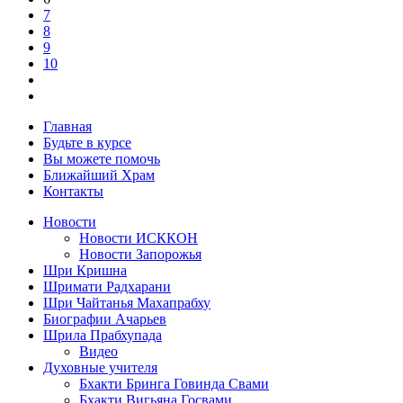
7
8
9
10
Главная
Будьте в курсе
Вы можете помочь
Ближайший Храм
Контакты
Новости
Новости ИСККОН
Новости Запорожья
Шри Кришна
Шримати Радхарани
Шри Чайтанья Махапрабху
Биографии Ачарьев
Шрила Прабхупада
Видео
Духовные учителя
Бхакти Бринга Говинда Свами
Бхакти Вигьяна Госвами