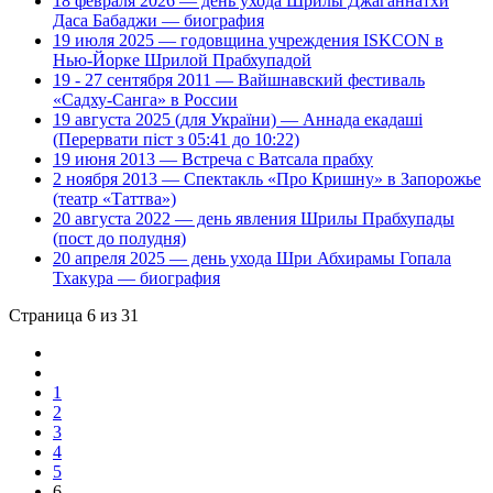
18 февраля 2026 — день ухода Шрилы Джаганнатхи
Даса Бабаджи — биография
19 июля 2025 — годовщина учреждения ISKCON в
Нью-Йорке Шрилой Прабхупадой
19 - 27 сентября 2011 — Вайшнавский фестиваль
«Садху-Санга» в России
19 августа 2025 (для України) — Аннада екадаші
(Перервати піст з 05:41 до 10:22)
19 июня 2013 — Встреча с Ватсала прабху
2 ноября 2013 — Спектакль «Про Кришну» в Запорожье
(театр «Таттва»)
20 августа 2022 — день явления Шрилы Прабхупады
(пост до полудня)
20 апреля 2025 — день ухода Шри Абхирамы Гопала
Тхакура — биография
Страница 6 из 31
1
2
3
4
5
6