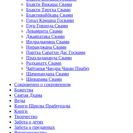
Бхакти Викаша Свами
Бхакти Тиртха Свами
Бхактивайбхава Свами
Гопал Кришна Госвами
Гоур Говинда Свами
Девамрита Свами
Джаяпатака Свами
Индрадьюмна Свами
Ниранджана Свами
Партха Саратхи Дас Госвами
Прахладананда Свами
Радханатх Свами
Чайтанья Чандра Чаран Прабху
Шачинандана Свами
Шиварама Свами
Сокровенно о сокровенном
Божества
Святая Дхама
Веды
Книги Шрилы Прабхупады
Книги
Творчество
Забота о детях
Забота о преданных
Вегетарианство