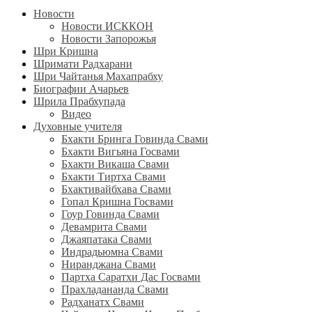
Новости
Новости ИСККОН
Новости Запорожья
Шри Кришна
Шримати Радхарани
Шри Чайтанья Махапрабху
Биографии Ачарьев
Шрила Прабхупада
Видео
Духовные учителя
Бхакти Бринга Говинда Свами
Бхакти Вигьяна Госвами
Бхакти Викаша Свами
Бхакти Тиртха Свами
Бхактивайбхава Свами
Гопал Кришна Госвами
Гоур Говинда Свами
Девамрита Свами
Джаяпатака Свами
Индрадьюмна Свами
Ниранджана Свами
Партха Саратхи Дас Госвами
Прахладананда Свами
Радханатх Свами