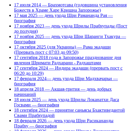
17 июля 2014 — Брахмотсава (годовщина установления
Божеств в Храме Харе Кришна Запорожье)
17 мая 2025 — день ухода Шри Рамананда Рая —
биография
17 ноября 2023 — день ухода Шрилы Прабхупады (Пост
до полудня)
17 ноября 2025 — день ухода Шри Шаранги Тхакура —
биография
17 октября 2025 (для Украины) — Рама экадаши
(Прервать пост с 07:03 до 09:50)
17 сентября 2018 года в Запорожье празднование дня
явления Шримати Радхарани - Радхаштами
17 сентября 2024 — Индира экадаши (прервать пост с
06:20 до 10:29)
17 февраля 2024— день ухода Шри Мадхвачарьи —
биография
18 апреля 2018 — Акшая-трития — день добрых
начинаний
18 июля 2025 — день ухода Шрилы Локанатхи Даса
Госвами — биография
18 сентября 2024 — принятие саньясы Бхактиведантой
Свами Прабхупадой
18 февраля 2026 — день ухода Шри Расикананды
Прабху — биография