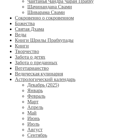
Чайтанья Чандра Чаран Прабху
Шачинандана Свами
Шиварама Свами
Сокровенно о сокровенном
Божества
Святая Дхама
Веды
Книги Шрилы Прабхупады
Книги
Творчество
Забота о детях
Забота о преданных
Вегетарианство
Ведическая кулинария
Астрологический календарь
Декабрь (2025)
Январь
Февраль
Март
Апрель
Май
Июнь
Июль
Август
Сентябрь