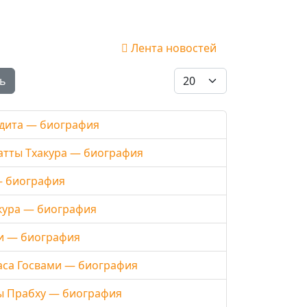
Лента новостей
Кол-во строк:
ь
ндита — биография
Датты Тхакура — биография
— биография
кура — биография
и — биография
аса Госвами — биография
ды Прабху — биография