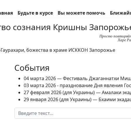
авная
Будьте в курсе
Вы можете помочь
Ближай
во сознания Кришны Запорожь
Просто повторяй
Харе Ра
События
04 марта 2026 — Фестиваль Джаганнатхи Ми
03 марта 2026 - празднование Дня явления Г
27 февраля 2026 (для Украины) — Амалаки экад
29 января 2026 (для Украины) — Бхаими экадаш
Поиск
Type 2 or more characters for results.