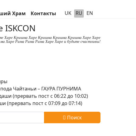
UK
RU
EN
ший Храм
Контакты
е ISKCON
те Харе Кришна Харе Кришна Кришна Кришна Харе Харе
ма Харе Рама Рама Рама Харе Харе и будьте счастливы!
шры
оспода Чайтаньи – ГАУРА ПУРНИМА
аши (прервать пост с 06:22 до 10:02)
и (прервать пост с 07:09 до 07:14)
Поиск