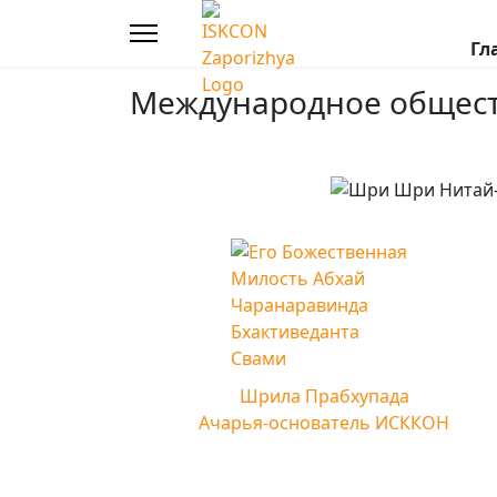
Гл
Международное общест
Шрила Прабхупада
Ачарья-основатель ИСККОН