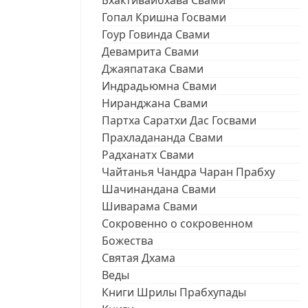
Бхактивайбхава Свами
Гопал Кришна Госвами
Гоур Говинда Свами
Девамрита Свами
Джаяпатака Свами
Индрадьюмна Свами
Ниранджана Свами
Партха Саратхи Дас Госвами
Прахладананда Свами
Радханатх Свами
Чайтанья Чандра Чаран Прабху
Шачинандана Свами
Шиварама Свами
Сокровенно о сокровенном
Божества
Святая Дхама
Веды
Книги Шрилы Прабхупады