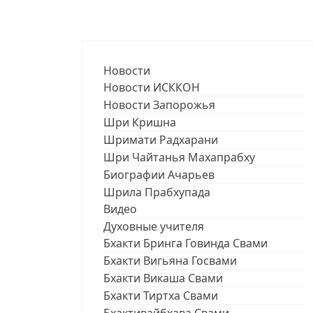
Новости
Новости ИСККОН
Новости Запорожья
Шри Кришна
Шримати Радхарани
Шри Чайтанья Махапрабху
Биографии Ачарьев
Шрила Прабхупада
Видео
Духовные учителя
Бхакти Бринга Говинда Свами
Бхакти Вигьяна Госвами
Бхакти Викаша Свами
Бхакти Тиртха Свами