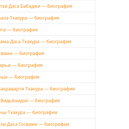
атхи Даса Бабаджи — биография
пала Тхакура — биография
ита — биография
ама Даса Тхакура — биография
освами — биография
чарьи — биография
хоша — биография
Чакраварти Тхакура — биография
и Видьянидхи — биография
аны Тхакура — биография
тхи Даса Госвами — биография