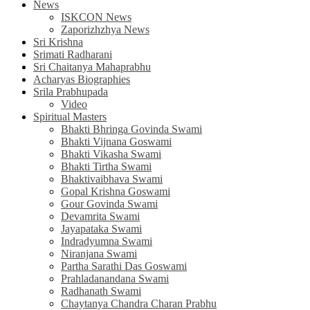
News
ISKCON News
Zaporizhzhya News
Sri Krishna
Srimati Radharani
Sri Chaitanya Mahaprabhu
Acharyas Biographies
Srila Prabhupada
Video
Spiritual Masters
Bhakti Bhringa Govinda Swami
Bhakti Vijnana Goswami
Bhakti Vikasha Swami
Bhakti Tirtha Swami
Bhaktivaibhava Swami
Gopal Krishna Goswami
Gour Govinda Swami
Devamrita Swami
Jayapataka Swami
Indradyumna Swami
Niranjana Swami
Partha Sarathi Das Goswami
Prahladanandana Swami
Radhanath Swami
Chaytanya Chandra Charan Prabhu