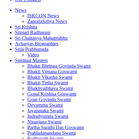
News
ISKCON News
Zaporizhzhya News
Sri Krishna
Srimati Radharani
Sri Chaitanya Mahaprabhu
Acharyas Biographies
Srila Prabhupada
Video
Spiritual Masters
Bhakti Bhringa Govinda Swami
Bhakti Vijnana Goswami
Bhakti Vikasha Swami
Bhakti Tirtha Swami
Bhaktivaibhava Swami
Gopal Krishna Goswami
Gour Govinda Swami
Devamrita Swami
Jayapataka Swami
Indradyumna Swami
Niranjana Swami
Partha Sarathi Das Goswami
Prahladanandana Swami
Radhanath Swami