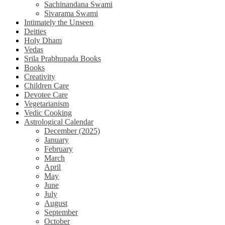
Sachinandana Swami
Sivarama Swami
Intimately the Unseen
Deities
Holy Dham
Vedas
Srila Prabhupada Books
Books
Creativity
Children Care
Devotee Care
Vegetarianism
Vedic Cooking
Astrological Calendar
December (2025)
January
February
March
April
May
June
July
August
September
October