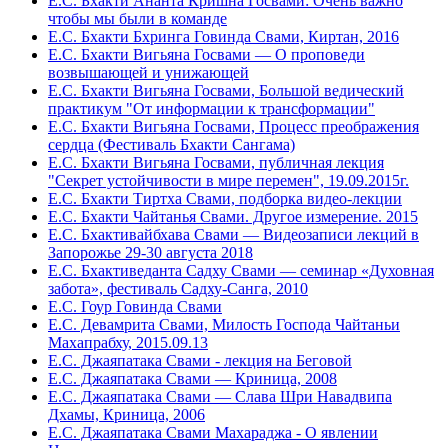
Е.С. Бхакти Ананта Кришна Госвами: Очень важно
чтобы мы были в команде
Е.С. Бхакти Бхринга Говинда Свами, Киртан, 2016
Е.С. Бхакти Вигьяна Госвами — О проповеди
возвышающей и унижающей
Е.С. Бхакти Вигьяна Госвами, Большой ведический
практикум "От информации к трансформации"
Е.С. Бхакти Вигьяна Госвами, Процесс преображения
сердца (Фестиваль Бхакти Cангама)
Е.С. Бхакти Вигьяна Госвами, публичная лекция
"Секрет устойчивости в мире перемен", 19.09.2015г.
Е.С. Бхакти Тиртха Свами, подборка видео-лекции
Е.С. Бхакти Чайтанья Свами. Другое измерение. 2015
Е.С. Бхактивайбхава Свами — Видеозаписи лекций в
Запорожье 29-30 августа 2018
Е.С. Бхактиведанта Садху Свами — семинар «Духовная
забота», фестиваль Садху-Санга, 2010
Е.С. Гоур Говинда Свами
Е.С. Девамрита Свами, Милость Господа Чайтаньи
Махапрабху, 2015.09.13
Е.С. Джаяпатака Свами - лекция на Беговой
Е.С. Джаяпатака Свами — Криница, 2008
Е.С. Джаяпатака Свами — Слава Шри Навадвипа
Дхамы, Криница, 2006
Е.С. Джаяпатака Свами Махараджа - О явлении