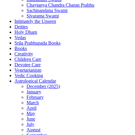
Chaytanya Chandra Charan Prabhu
Sachinandana Swami
Sivarama Swami
Intimately the Unseen
Deities
Holy Dham
Vedas
Srila Prabhupada Books
Books
Creativity
Children Care
Devotee Care
Vegetarianism
Vedic Cooking
Astrological Calendar
December (2025)
January
February
March
April
May
June
July
August