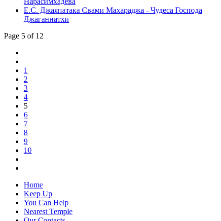
Нарасимхадева
Е.С. Джаяпатака Свами Махараджа - Чудеса Господа
Джаганнатхи
Page 5 of 12
1
2
3
4
5
6
7
8
9
10
Home
Keep Up
You Can Help
Nearest Temple
Our Contacts