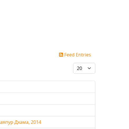
Feed Entries
Display #
япур Дхама, 2014