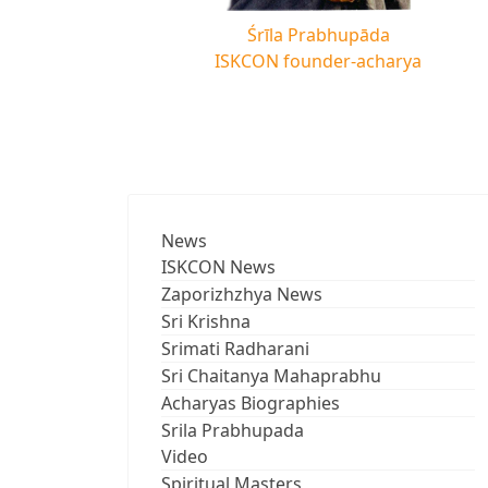
Śrīla Prabhupāda
ISKCON founder-acharya
News
ISKCON News
Zaporizhzhya News
Sri Krishna
Srimati Radharani
Sri Chaitanya Mahaprabhu
Acharyas Biographies
Srila Prabhupada
Video
Spiritual Masters