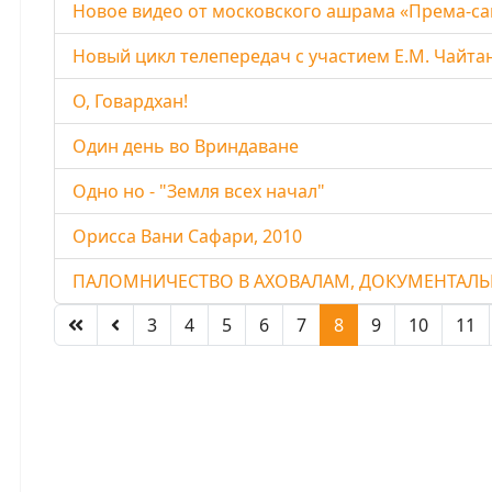
Новое видео от московского ашрама «Према-с
Новый цикл телепередач с участием Е.М. Чайта
О, Говардхан!
Один день во Вриндаване
Одно но - "Земля всех начал"
Орисса Вани Сафари, 2010
ПАЛОМНИЧЕСТВО В АХОВАЛАМ, ДОКУМЕНТАЛ
3
4
5
6
7
8
9
10
11