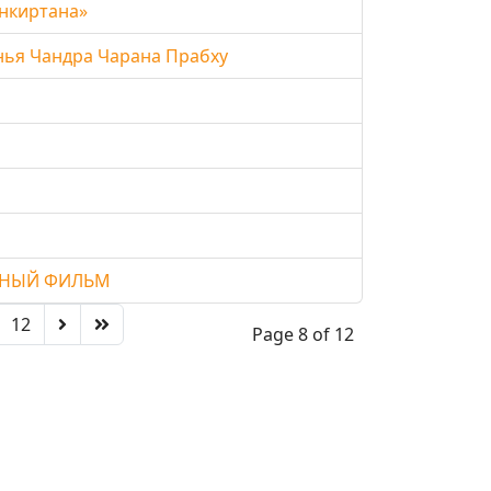
анкиртана»
нья Чандра Чарана Прабху
ЬНЫЙ ФИЛЬМ
12
Page 8 of 12