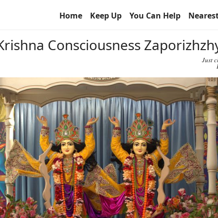
Home
Keep Up
You Can Help
Neares
r Krishna Consciousness Zaporizhz
Just 