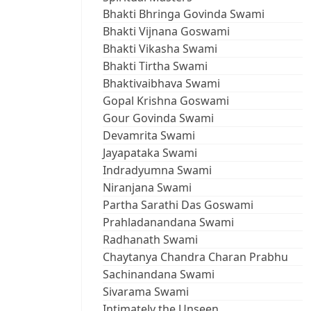
Bhakti Bhringa Govinda Swami
Bhakti Vijnana Goswami
Bhakti Vikasha Swami
Bhakti Tirtha Swami
Bhaktivaibhava Swami
Gopal Krishna Goswami
Gour Govinda Swami
Devamrita Swami
Jayapataka Swami
Indradyumna Swami
Niranjana Swami
Partha Sarathi Das Goswami
Prahladanandana Swami
Radhanath Swami
Chaytanya Chandra Charan Prabhu
Sachinandana Swami
Sivarama Swami
Intimately the Unseen