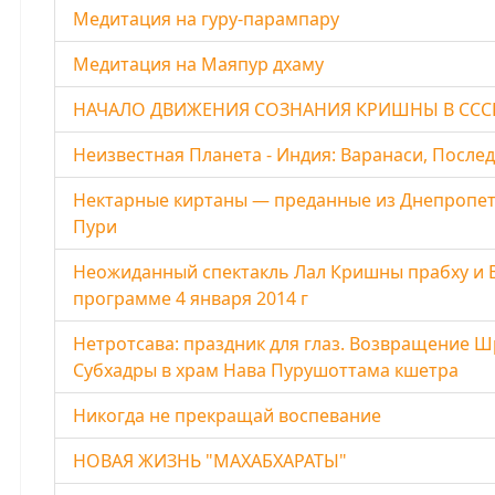
Медитация на гуру-парампару
Медитация на Маяпур дхаму
НАЧАЛО ДВИЖЕНИЯ СОЗНАНИЯ КРИШНЫ В ССС
Неизвестная Планета - Индия: Варанаси, После
Нектарные киртаны — преданные из Днепропет
Пури
Неожиданный спектакль Лал Кришны прабху и В
программе 4 января 2014 г
Нетротсава: праздник для глаз. Возвращение Ш
Субхадры в храм Нава Пурушоттама кшетра
Никогда не прекращай воспевание
НОВАЯ ЖИЗНЬ "МАХАБХАРАТЫ"