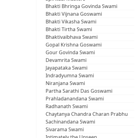
Bhakti Bhringa Govinda Swami
Bhakti Vijnana Goswami
Bhakti Vikasha Swami
Bhakti Tirtha Swami
Bhaktivaibhava Swami
Gopal Krishna Goswami
Gour Govinda Swami
Devamrita Swami
Jayapataka Swami
Indradyumna Swami
Niranjana Swami
Partha Sarathi Das Goswami
Prahladanandana Swami
Radhanath Swami
Chaytanya Chandra Charan Prabhu
Sachinandana Swami
Sivarama Swami
Intimately the Unseen