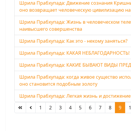
Шрила Прабхупада: Движение сознания Кришны 
оно возвращает человеческую цивилизацию на
Шрила Прабхупада: Жизнь в человеческом теле
наивысшего совершенства
Шрила Прабхупада: Как это - некому заняться?
Шрила Прабхупада: КАКАЯ НЕБЛАГОДАРНОСТЬ!
Шрила Прабхупада: КАКИЕ БЫВАЮТ ВИДЫ ПРЕ
Шрила Прабхупада: когда живое существо испо
оно становится подобным золоту
Шрила Прабхупада: Легкая жизнь и достижени
1
2
3
4
5
6
7
8
9