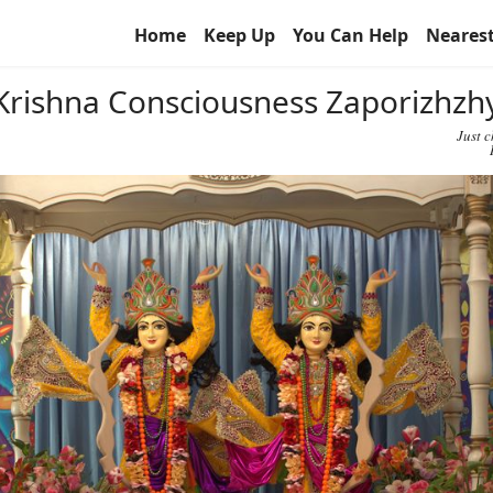
Home
Keep Up
You Can Help
Neares
r Krishna Consciousness Zaporizhz
Just 