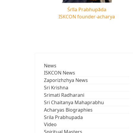
Śrīla Prabhupāda
ISKCON founder-acharya
News
ISKCON News
Zaporizhzhya News
Sri Krishna
Srimati Radharani
Sri Chaitanya Mahaprabhu
Acharyas Biographies
Srila Prabhupada
Video
Spiritual Masters