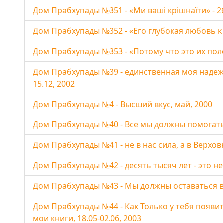
Дом Прабхупады №351 - «Ми ваші крішнаїти» - 2
Дом Прабхупады №352 - «Его глубокая любовь к 
Дом Прабхупады №353 - «Потому что это их поло
Дом Прабхупады №39 - единственная моя надежд
15.12, 2002
Дом Прабхупады №4 - Высший вкус, май, 2000
Дом Прабхупады №40 - Все мы должны помогать 
Дом Прабхупады №41 - не в нас сила, а в Верховн
Дом Прабхупады №42 - десять тысяч лет - это не 
Дом Прабхупады №43 - Мы должны оставаться вме
Дом Прабхупады №44 - Как Только у тебя появи
мои книги, 18.05-02.06, 2003