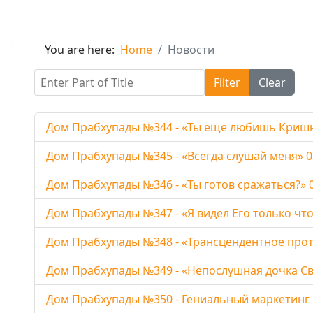
You are here:
Home
Новости
Enter Part of Title
Filter
Clear
Дом Прабхупады №344 - «Ты еще любишь Кришну
Дом Прабхупады №345 - «Всегда слушай меня» 0
Дом Прабхупады №346 - «Ты готов сражаться?» 0
Дом Прабхупады №347 - «Я видел Его только что
Дом Прабхупады №348 - «Трансцендентное прот
Дом Прабхупады №349 - «Непослушная дочка Св
Дом Прабхупады №350 - Гениальный маркетинг 