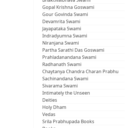
Bhaktivaibhava Swami
Gopal Krishna Goswami
Gour Govinda Swami
Devamrita Swami
Jayapataka Swami
Indradyumna Swami
Niranjana Swami
Partha Sarathi Das Goswami
Prahladanandana Swami
Radhanath Swami
Chaytanya Chandra Charan Prabhu
Sachinandana Swami
Sivarama Swami
Intimately the Unseen
Deities
Holy Dham
Vedas
Srila Prabhupada Books