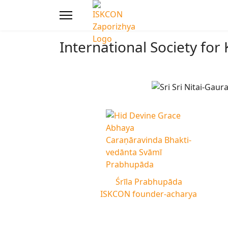
International Society fo
Śrīla Prabhupāda
ISKCON founder-acharya