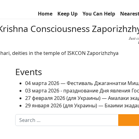
Home
Keep Up
You Can Help
Neares
r Krishna Consciousness Zaporizhz
Just 
Events
04 марта 2026 — Фестиваль Джаганнатхи Ми
03 марта 2026 - празднование Дня явления Г
27 февраля 2026 (для Украины) — Амалаки экад
29 января 2026 (для Украины) — Бхаими экадаш
Search