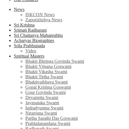
News
ISKCON News
Zaporizhzhya News
Sri Krishna
Srimati Radharani
Sri Chaitanya Mahaprabhu
Acharyas Biographies
Srila Prabhupada
Video
Spiritual Masters
Bhakti Bhringa Govinda Swami
Bhakti Vijnana Goswami
Bhakti Vikasha Swami
Bhakti Tirtha Swami
Bhaktivaibhava Swami
Gopal Krishna Goswami
Gour Govinda Swami
Devamrita Swami
Jayapataka Swami
Indradyumna Swami
Niranjana Swami
Partha Sarathi Das Goswami
Prahladanandana Swami
Radhanath Swami