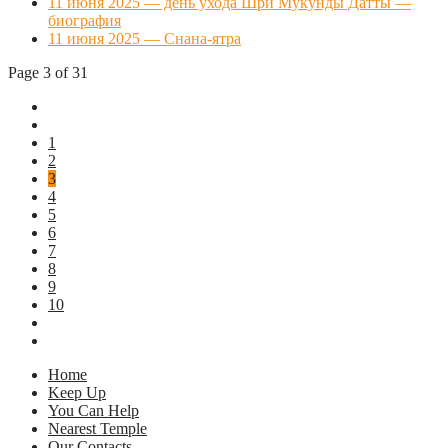
11 июня 2025 — день ухода Шри Мукунды Датты —
биография
11 июня 2025 — Снана-ятра
Page 3 of 31
1
2
3
4
5
6
7
8
9
10
Home
Keep Up
You Can Help
Nearest Temple
Our Contacts