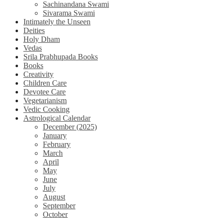
Sachinandana Swami
Sivarama Swami
Intimately the Unseen
Deities
Holy Dham
Vedas
Srila Prabhupada Books
Books
Creativity
Children Care
Devotee Care
Vegetarianism
Vedic Cooking
Astrological Calendar
December (2025)
January
February
March
April
May
June
July
August
September
October