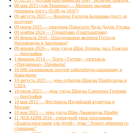
07.02.16 - Детская программа на тему "Величие прасада"
08 мая 2025 (для Украины) — Мохини экадаши
(прервать пост с 05:09 до 10:07)
09 августа 2025 — Явление Господа Баларамы (пост до
полудня)
09 июня 2025 — праздник Панихати Чида Дадхи Утсава
09 ноября 2024 — Гопаштами (Гоштхаштами)
09 февраля 2016 - Празднование явления Господа
Нитьянанды в Запорожье!
09 января 2026— день ухода Шри Лочаны даса Тхакура
— биография
1 февраля 2014 — Театр «Таттва», спектакль
«Преданные». Премьера!
10 000 паломников посетят юбилейную парикраму в
Навадвипе
10 августа 2025 — день отбытия Шрилы Прабхупады в
США
10 июля 2025 — день ухода Шрилы Санатаны Госвами
— биография
10 мая 2012 — Фестиваль Индийской культуры в
Москве
10 мая 2025 — день ухода Шри Джаянанды Прабху
11 ДЕКАБРЯ 2016 - очередной урок программы
«Бхакта-программ для детей», тема "Этикет общения со
старшими"