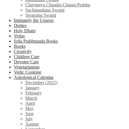
Chaytanya Chandra Charan Prabhu
Sachinandana Swami
Sivarama Swami
Intimately the Unseen
Deities
Holy Dham
Vedas
Srila Prabhupada Books
Books
Creativity
Children Care
Devotee Care
Vegetarianism
Vedic Cooking
Astrological Calendar
December (2025)
January
February
March
April
May
June
July
August