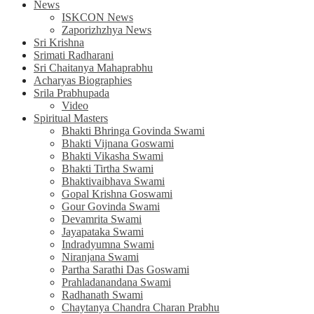
News
ISKCON News
Zaporizhzhya News
Sri Krishna
Srimati Radharani
Sri Chaitanya Mahaprabhu
Acharyas Biographies
Srila Prabhupada
Video
Spiritual Masters
Bhakti Bhringa Govinda Swami
Bhakti Vijnana Goswami
Bhakti Vikasha Swami
Bhakti Tirtha Swami
Bhaktivaibhava Swami
Gopal Krishna Goswami
Gour Govinda Swami
Devamrita Swami
Jayapataka Swami
Indradyumna Swami
Niranjana Swami
Partha Sarathi Das Goswami
Prahladanandana Swami
Radhanath Swami
Chaytanya Chandra Charan Prabhu