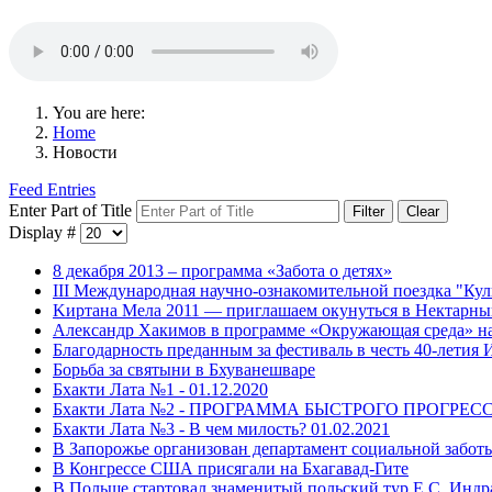
You are here:
Home
Новости
Feed Entries
Enter Part of Title
Filter
Clear
Display #
8 декабря 2013 – программа «Забота о детях»
III Международная научно-ознакомительной поездка "Кул
Kиртана Mела 2011 — приглашаем окунуться в Нектарны
Александр Хакимов в программе «Окружающая среда» на
Благодарность преданным за фестиваль в честь 40-лети
Борьба за святыни в Бхуванешваре
Бхакти Лата №1 - 01.12.2020
Бхакти Лата №2 - ПРОГРАММА БЫСТРОГО ПРОГРЕССА
Бхакти Лата №3 - В чем милость? 01.02.2021
В Запорожье организован департамент социальной забот
В Конгрессе США присягали на Бхагавад-Гите
В Польше стартовал знаменитый польский тур Е.С. Ин