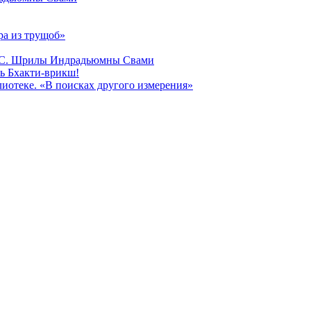
а из трущоб»
Е.С. Шрилы Индрадьюмны Свами
ь Бхакти-врикш!
иотеке. «В поисках другого измерения»