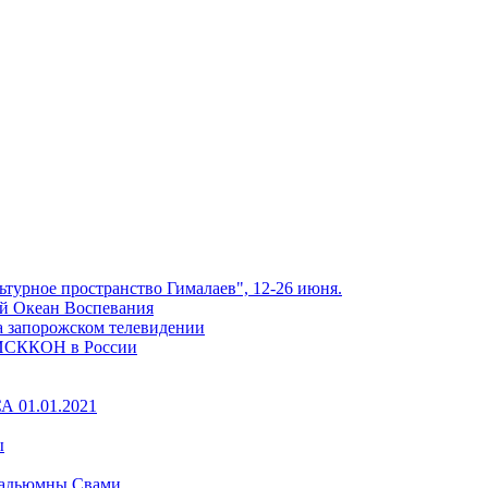
ьтурное пространство Гималаев", 12-26 июня.
й Океан Воспевания
 запорожском телевидении
я ИСККОН в России
 01.01.2021
ы
драдьюмны Свами