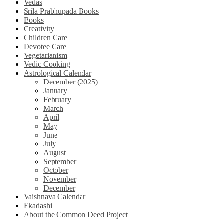
Vedas
Srila Prabhupada Books
Books
Creativity
Children Care
Devotee Care
Vegetarianism
Vedic Cooking
Astrological Calendar
December (2025)
January
February
March
April
May
June
July
August
September
October
November
December
Vaishnava Calendar
Ekadashi
About the Common Deed Project