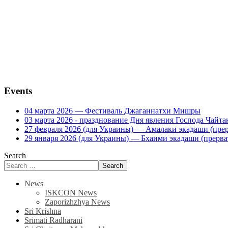
Events
04 марта 2026 — Фестиваль Джаганнатхи Мишры
03 марта 2026 - празднование Дня явления Господа Ча
27 февраля 2026 (для Украины) — Амалаки экадаши (прерв
29 января 2026 (для Украины) — Бхаими экадаши (прервать
Search
Search
News
ISKCON News
Zaporizhzhya News
Sri Krishna
Srimati Radharani