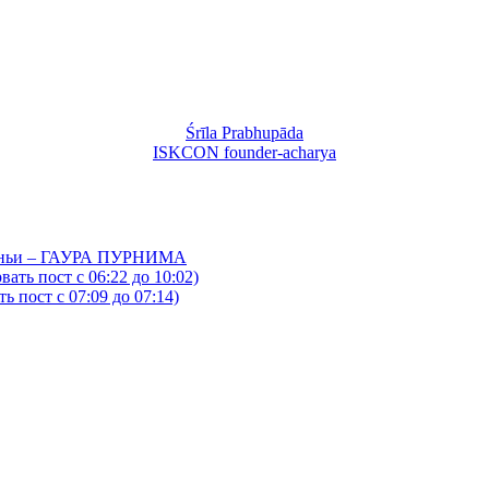
Śrīla Prabhupāda
ISKCON founder-acharya
йтаньи – ГАУРА ПУРНИМА
ать пост с 06:22 до 10:02)
 пост с 07:09 до 07:14)