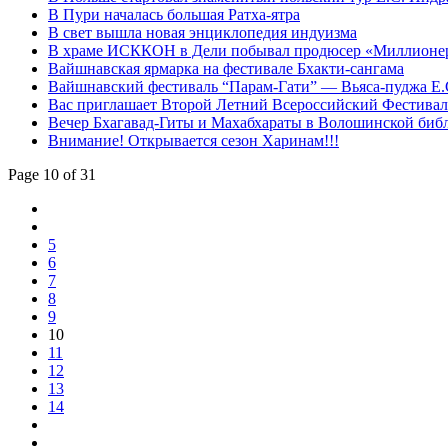
В Пури началась большая Ратха-ятра
В свет вышла новая энциклопедия индуизма
В храме ИСККОН в Дели побывал продюсер «Миллионер
Вайшнавская ярмарка на фестивале Бхакти-сангама
Вайшнавский фестиваль “Парам-Гати” — Вьяса-пуджа 
Вас приглашает Второй Летний Всероссийский Фестивал
Вечер Бхагавад-Гиты и Махабхараты в Волошинской библ
Внимание! Открывается сезон Харинам!!!
Page 10 of 31
5
6
7
8
9
10
11
12
13
14