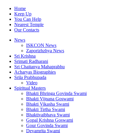
Home
Keep Up
You Can Help
Nearest Temple
Our Contacts
News
ISKCON News
Zaporizhzhya News
Sri Krishna
Srimati Radharani
Sri Chaitanya Mahaprabhu
Acharyas Biographies
Srila Prabhupada
Video
Spiritual Masters
Bhakti Bhringa Govinda Swami
Bhakti Vijnana Goswami
Bhakti Vikasha Swami
Bhakti Tirtha Swami
Bhaktivaibhava Swami
Gopal Krishna Goswami
Gour Govinda Swami
Devamrita Swami