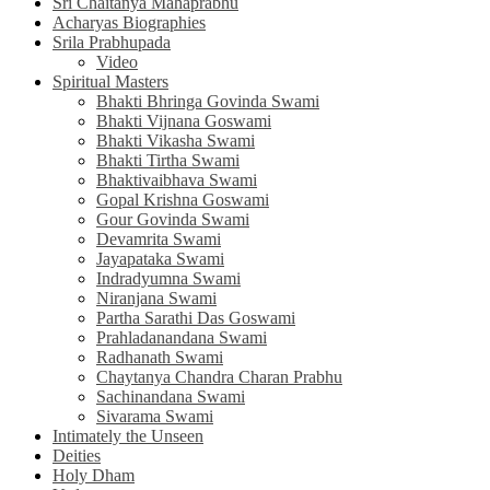
Sri Chaitanya Mahaprabhu
Acharyas Biographies
Srila Prabhupada
Video
Spiritual Masters
Bhakti Bhringa Govinda Swami
Bhakti Vijnana Goswami
Bhakti Vikasha Swami
Bhakti Tirtha Swami
Bhaktivaibhava Swami
Gopal Krishna Goswami
Gour Govinda Swami
Devamrita Swami
Jayapataka Swami
Indradyumna Swami
Niranjana Swami
Partha Sarathi Das Goswami
Prahladanandana Swami
Radhanath Swami
Chaytanya Chandra Charan Prabhu
Sachinandana Swami
Sivarama Swami
Intimately the Unseen
Deities
Holy Dham