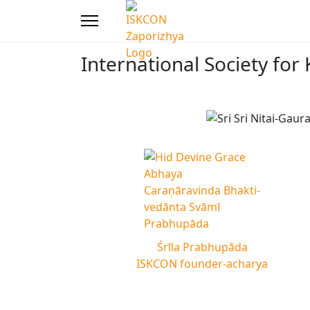
International Society fo
Śrīla Prabhupāda
ISKCON founder-acharya