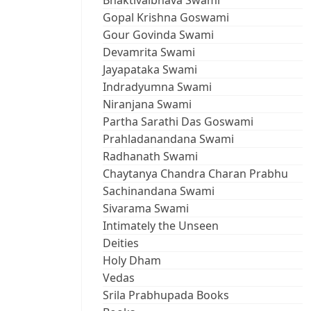
Bhaktivaibhava Swami
Gopal Krishna Goswami
Gour Govinda Swami
Devamrita Swami
Jayapataka Swami
Indradyumna Swami
Niranjana Swami
Partha Sarathi Das Goswami
Prahladanandana Swami
Radhanath Swami
Chaytanya Chandra Charan Prabhu
Sachinandana Swami
Sivarama Swami
Intimately the Unseen
Deities
Holy Dham
Vedas
Srila Prabhupada Books