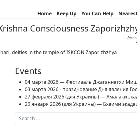
Home
Keep Up
You Can Help
Neares
r Krishna Consciousness Zaporizhz
Just 
Events
04 марта 2026 — Фестиваль Джаганнатхи Ми
03 марта 2026 - празднование Дня явления Г
27 февраля 2026 (для Украины) — Амалаки экад
29 января 2026 (для Украины) — Бхаими экадаш
Search
Type 2 or more characters for results.