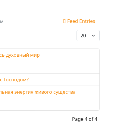
Feed Entries
ом
Display #
есь духовный мир
с Господом?
льная энергия живого существа
Page 4 of 4