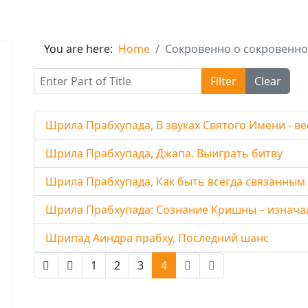
You are here:
Home
Сокровенно о сокровенн
Enter Part of Title
Filter
Clear
Шрила Прабхупада, В звуках Святого Имени - в
Шрила Прабхупада, Джапа. Выиграть битву
Шрила Прабхупада, Как быть всегда связанным 
Шрила Прабхупада: Сознание Кришны – изнача
Шрипад Аиндра прабху, Последний шанс
1
2
3
4