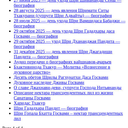
27 июня 2025 — день ухода Шри Шивананды Сены —
биография
28 августа 2025 — день явления Шримати Ситы
Тхакурани (супруги Шри Адвайты) — биография
28 июля 2025 — день ухода Шри Вамшидаса Бабаджи —
биография
29 октября 2025 — день ухода Шри Гададхары даса
Госвами — биография
29 октября 2025 — уход Шри Дхананджая Пандита —
биография
31 декабря 2025 — день явления Шри Джагадиши
Пандита — биография
Аудио передачи о биографиях вайшнавов-ачарьев
Бхактивинода Тхакур — Молитва «Вознесение в
духовное царство»
Десять обетов Шрилы Рагхунатхи Даса Госвами
Духовное наследие Дживы Госвами
О славе Джахнави-деви, супруги Господа Нитьянанды
Описание нектара трансцендентных лил из жизни
Санатаны Госвами
Харидас Тхакур
Шри Гададхара Пандит — биография
Шри Гопала Бхатта Госвами – нектар трансцендентных
лил