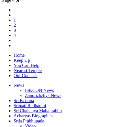
Page 4 of 4
1
2
3
4
Home
Keep Up
You Can Help
Nearest Temple
Our Contacts
News
ISKCON News
Zaporizhzhya News
Sri Krishna
Srimati Radharani
Sri Chaitanya Mahaprabhu
Acharyas Biographies
Srila Prabhupada
Video