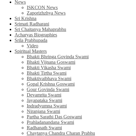
News
ISKCON News
Zaporizhzhya News
Sri Krishna
Srimati Radharani
Sri Chaitanya Mahaprabhu
Acharyas Biographies
Srila Prabhupada
Video
Spiritual Masters
Bhakti Bhringa Govinda Swami
Bhakti Vijnana Goswami
Bhakti Vikasha Swami
Bhakti Tirtha Swami
Bhaktivaibhava Swami
Gopal Krishna Goswami
Gour Govinda Swami
Devamrita Swami
Jayapataka Swami
Indradyumna Swami
Niranjana Swami
Partha Sarathi Das Goswami
Prahladanandana Swami
Radhanath Swami
Chaytanya Chandra Charan Prabhu