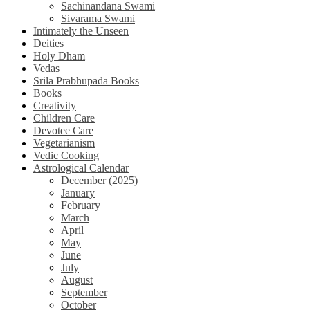
Sachinandana Swami
Sivarama Swami
Intimately the Unseen
Deities
Holy Dham
Vedas
Srila Prabhupada Books
Books
Creativity
Children Care
Devotee Care
Vegetarianism
Vedic Cooking
Astrological Calendar
December (2025)
January
February
March
April
May
June
July
August
September
October