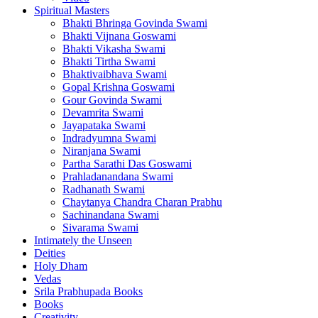
Spiritual Masters
Bhakti Bhringa Govinda Swami
Bhakti Vijnana Goswami
Bhakti Vikasha Swami
Bhakti Tirtha Swami
Bhaktivaibhava Swami
Gopal Krishna Goswami
Gour Govinda Swami
Devamrita Swami
Jayapataka Swami
Indradyumna Swami
Niranjana Swami
Partha Sarathi Das Goswami
Prahladanandana Swami
Radhanath Swami
Chaytanya Chandra Charan Prabhu
Sachinandana Swami
Sivarama Swami
Intimately the Unseen
Deities
Holy Dham
Vedas
Srila Prabhupada Books
Books
Creativity