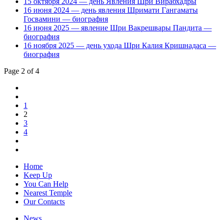
15 октября 2024 — день Явления Шри Вирабхадры
16 июня 2024 — день явления Шримати Гангаматы
Госвамини — биография
16 июня 2025 — явление Шри Вакрешвары Пандита —
биография
16 ноября 2025 — день ухода Шри Калия Кришнадаса —
биография
Page 2 of 4
1
2
3
4
Home
Keep Up
You Can Help
Nearest Temple
Our Contacts
News