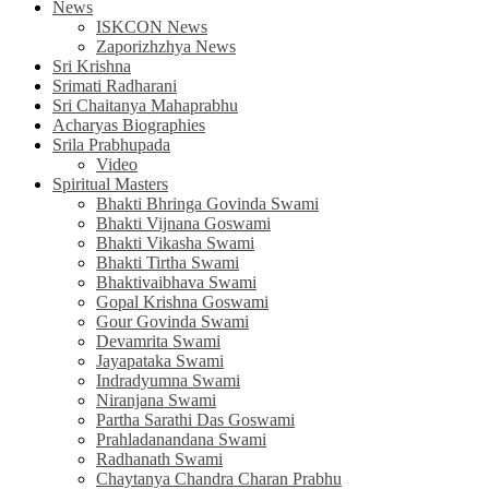
News
ISKCON News
Zaporizhzhya News
Sri Krishna
Srimati Radharani
Sri Chaitanya Mahaprabhu
Acharyas Biographies
Srila Prabhupada
Video
Spiritual Masters
Bhakti Bhringa Govinda Swami
Bhakti Vijnana Goswami
Bhakti Vikasha Swami
Bhakti Tirtha Swami
Bhaktivaibhava Swami
Gopal Krishna Goswami
Gour Govinda Swami
Devamrita Swami
Jayapataka Swami
Indradyumna Swami
Niranjana Swami
Partha Sarathi Das Goswami
Prahladanandana Swami
Radhanath Swami
Chaytanya Chandra Charan Prabhu