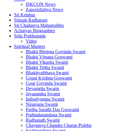
ISKCON News
Zaporizhzhya News
Sri Krishna
Srimati Radharani
Sri Chaitanya Mahaprabhu
Acharyas Biographies
Srila Prabhupada
Video
Spiritual Masters
Bhakti Bhringa Govinda Swami
Bhakti Vijnana Goswami
Bhakti Vikasha Swami
Bhakti Tirtha Swami
Bhaktivaibhava Swami
Gopal Krishna Goswami
Gour Govinda Swami
Devamrita Swami
Jayapataka Swami
Indradyumna Swami
Niranjana Swami
Partha Sarathi Das Goswami
Prahladanandana Swami
Radhanath Swami
Chaytanya Chandra Charan Prabhu
Sachinandana Swami