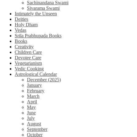
Sachinandana Swami
Sivarama Swami
Intimately the Unseen
Deities
Holy Dham
Vedas
Srila Prabhupada Books
Books
Creativity
Children Care
Devotee Care
Vegetarianism
Vedic Cooking
Astrological Calendar
December (2025)
January
February
March
April
May
June
July
August
September
October