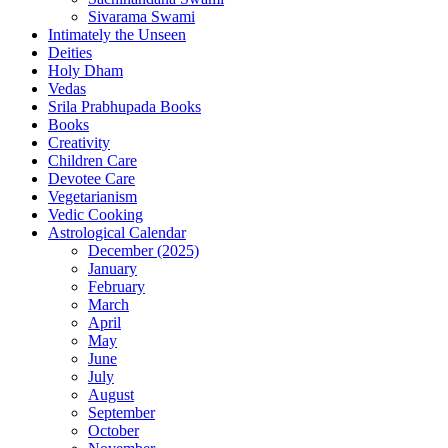
Sivarama Swami
Intimately the Unseen
Deities
Holy Dham
Vedas
Srila Prabhupada Books
Books
Creativity
Children Care
Devotee Care
Vegetarianism
Vedic Cooking
Astrological Calendar
December (2025)
January
February
March
April
May
June
July
August
September
October